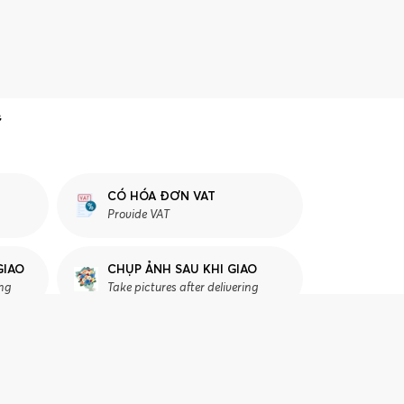
CÓ HÓA ĐƠN VAT
Provide VAT
GIAO
CHỤP ẢNH SAU KHI GIAO
ing
Take pictures after delivering
Ư VẤN CHỌN HOA