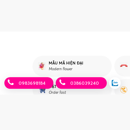
MẪU MÃ HIỆN ĐẠI
Modern flower
0983698184
0386039240
ĐẶT HÀNG NHANH
Order fast