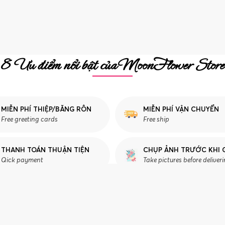
8 Ưu điểm nổi bật của MoonFlower Store
MIỄN PHÍ THIỆP/BĂNG RÔN
MIỄN PHÍ VẬN CHUYỂN
Free greeting cards
Free ship
THANH TOÁN THUẬN TIỆN
CHỤP ẢNH TRƯỚC KHI 
Qick payment
Take pictures before deliver
CHĂM SÓC KHÁCH HÀNG
T