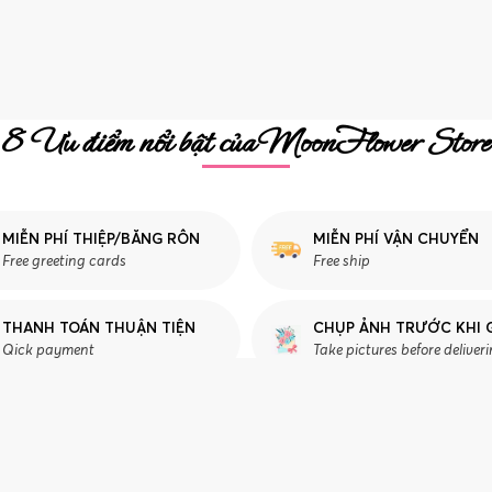
8 Ưu điểm nổi bật của MoonFlower Store
MIỄN PHÍ THIỆP/BĂNG RÔN
MIỄN PHÍ VẬN CHUYỂN
Free greeting cards
Free ship
THANH TOÁN THUẬN TIỆN
CHỤP ẢNH TRƯỚC KHI 
Qick payment
Take pictures before deliver
CHĂM SÓC KHÁCH HÀNG
T