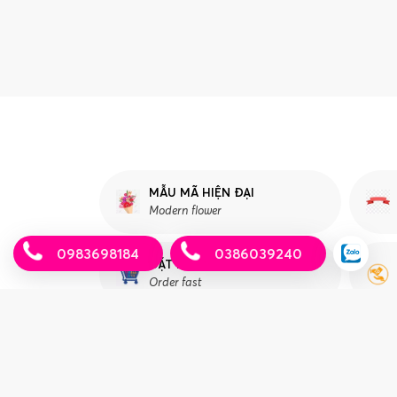
MẪU MÃ HIỆN ĐẠI
Modern flower
0983698184
0386039240
ĐẶT HÀNG NHANH
Order fast