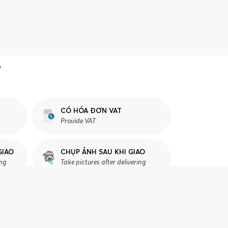
CÓ HÓA ĐƠN VAT
Provide VAT
GIAO
CHỤP ẢNH SAU KHI GIAO
ing
Take pictures after delivering
Ư VẤN CHỌN HOA