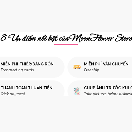
8 Ưu điểm nổi bật của MoonFlower Store
MIỄN PHÍ THIỆP/BĂNG RÔN
MIỄN PHÍ VẬN CHUYỂN
Free greeting cards
Free ship
THANH TOÁN THUẬN TIỆN
CHỤP ẢNH TRƯỚC KHI 
Qick payment
Take pictures before deliver
CHĂM SÓC KHÁCH HÀNG
T