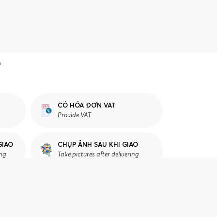
CÓ HÓA ĐƠN VAT
Provide VAT
GIAO
CHỤP ẢNH SAU KHI GIAO
ing
Take pictures after delivering
Ư VẤN CHỌN HOA