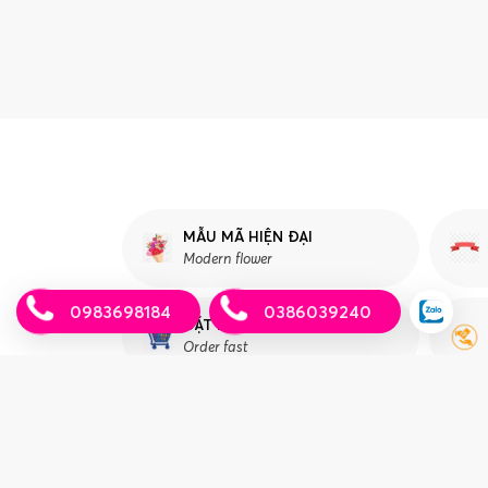
MẪU MÃ HIỆN ĐẠI
Modern flower
0983698184
0386039240
ĐẶT HÀNG NHANH
Order fast