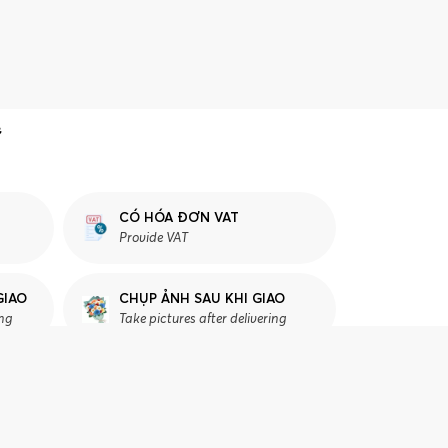
CÓ HÓA ĐƠN VAT
Provide VAT
GIAO
CHỤP ẢNH SAU KHI GIAO
ing
Take pictures after delivering
Ư VẤN CHỌN HOA