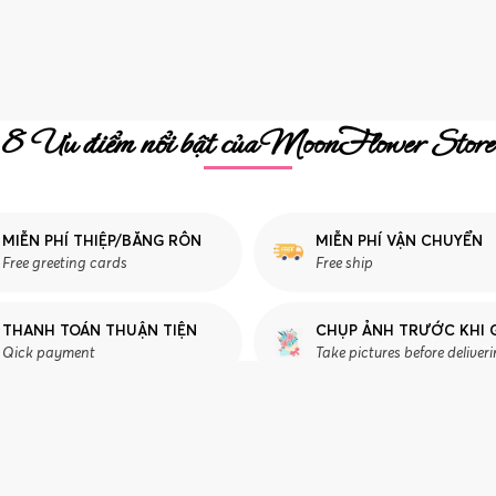
8 Ưu điểm nổi bật của MoonFlower Store
MIỄN PHÍ THIỆP/BĂNG RÔN
MIỄN PHÍ VẬN CHUYỂN
Free greeting cards
Free ship
THANH TOÁN THUẬN TIỆN
CHỤP ẢNH TRƯỚC KHI 
Qick payment
Take pictures before deliver
CHĂM SÓC KHÁCH HÀNG
T