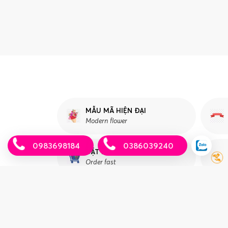
MẪU MÃ HIỆN ĐẠI
Modern flower
0983698184
0386039240
ĐẶT HÀNG NHANH
Order fast