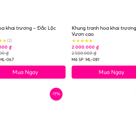
a khai trương – Đắc Lộc
Khung tranh hoa khai trương
Vươn cao
(2)
.000
₫
2.000.000
₫
000
₫
2.500.000
₫
 ML-067
Mã SP: ML-081
Mua Ngay
Mua Ngay
-11%