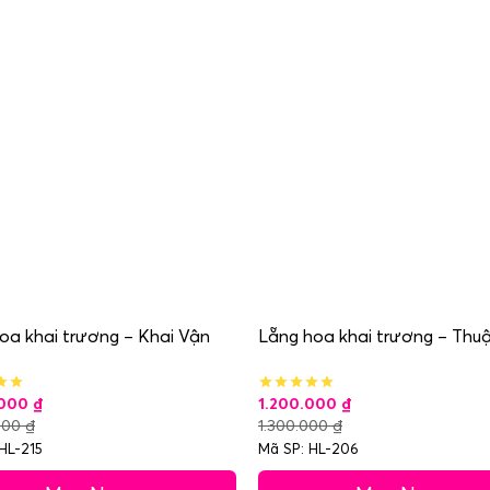
oa khai trương – Khai Vận
Lẵng hoa khai trương – Thuậ
.000
₫
1.200.000
₫
000
₫
1.300.000
₫
HL-215
Mã SP: HL-206