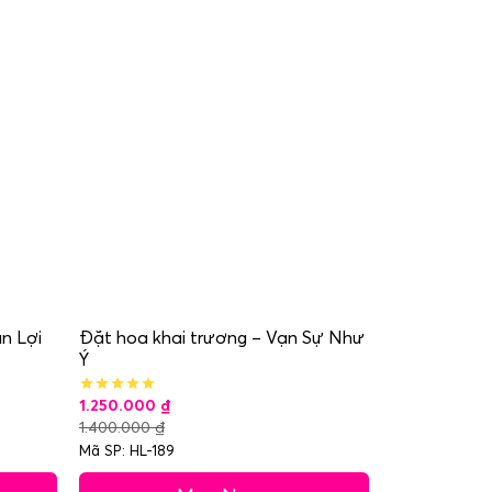
n Lợi
Đặt hoa khai trương – Vạn Sự Như
Ý
1.250.000
₫
1.400.000
₫
Mã SP: HL-189