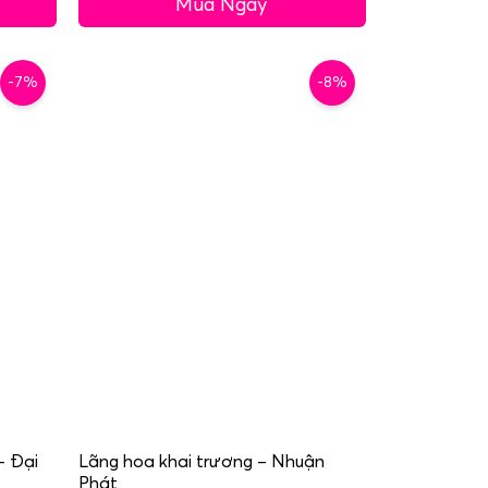
Mua Ngay
-7%
-8%
– Đại
Lãng hoa khai trương – Nhuận
Phát