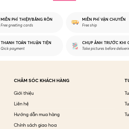
MIỄN PHÍ THIỆP/BĂNG RÔN
MIỄN PHÍ VẬN CHUYỂN
Free greeting cards
Free ship
THANH TOÁN THUẬN TIỆN
CHỤP ẢNH TRƯỚC KHI 
Qick payment
Take pictures before deliver
CHĂM SÓC KHÁCH HÀNG
T
Giới thiệu
T
Liên hệ
Tư
Hướng dẫn mua hàng
T
Chính sách giao hoa