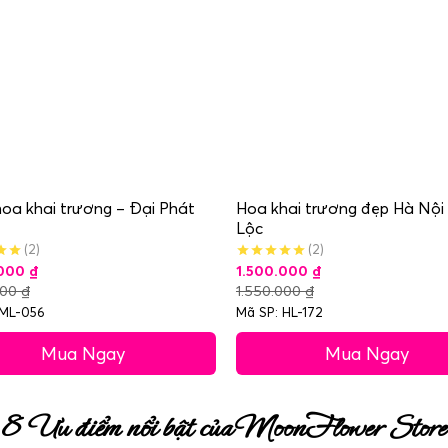
oa khai trương – Đại Phát
Hoa khai trương đẹp Hà Nội
Lộc
(2)
(2)
.000
₫
1.500.000
₫
000
₫
1.550.000
₫
 ML-056
Mã SP: HL-172
Mua Ngay
Mua Ngay
8 Ưu điểm nổi bật của MoonFlower Store