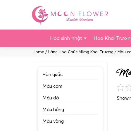
Chuyển
tới
nội
dung
Hoa sinh nhật
Hoa Khai Trươn
Home
/
Lẵng Hoa Chúc Mừng Khai Trương
/ Màu c
Màu
Hàn quốc
Màu cam
Màu đỏ
Showing
Màu hồng
Màu vàng