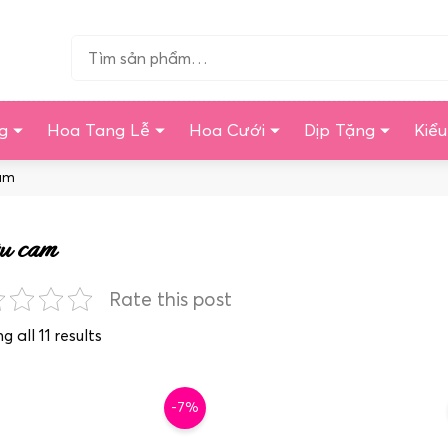
Tìm…
g
Hoa Tang Lễ
Hoa Cưới
Dịp Tặng
Kiể
am
 cam
Rate this post
Sorted
 all 11 results
by
latest
-7%