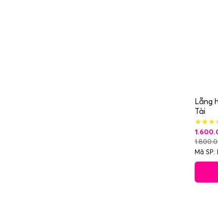
Lẵng h
Tài
1.600
1.800.
Mã SP: