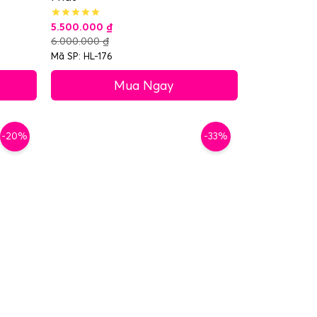
5.500.000
₫
6.000.000
₫
Mã SP: HL-176
Mua Ngay
-20%
-33%