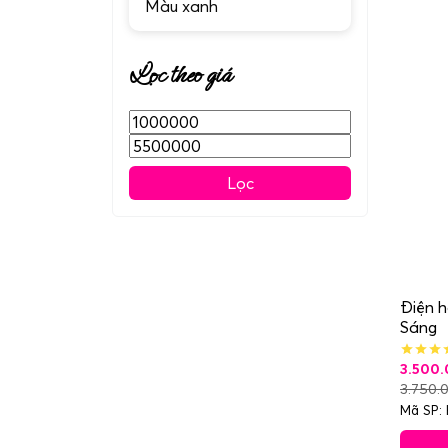
Màu xanh
Lọc theo giá
Giá
Giá
thấp
cao
nhất
nhất
Lọc
Điện h
Sáng
3.500
3.750.
Mã SP: 