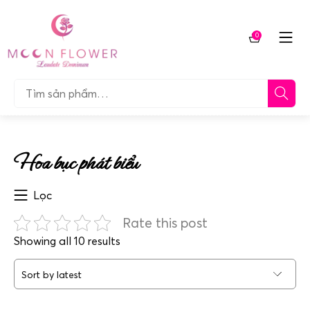
Chuyển
tới
0
nội
Giỏ
dung
hàng
Tìm…
Hoa bục phát biểu
Lọc
Rate this post
Sorted
Showing all 10 results
by
latest