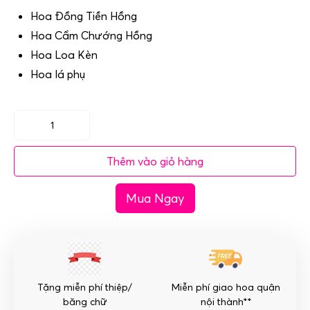
Hoa Đồng Tiền Hồng
Hoa Cẩm Chướng Hồng
Hoa Loa Kèn
Hoa lá phụ
Hoa
bục
Thêm vào giỏ hàng
phát
biểu
Mua Ngay
–
Thành
công
số
lượng
Tặng miễn phí thiệp/
Miễn phí giao hoa quận
băng chữ
nội thành**