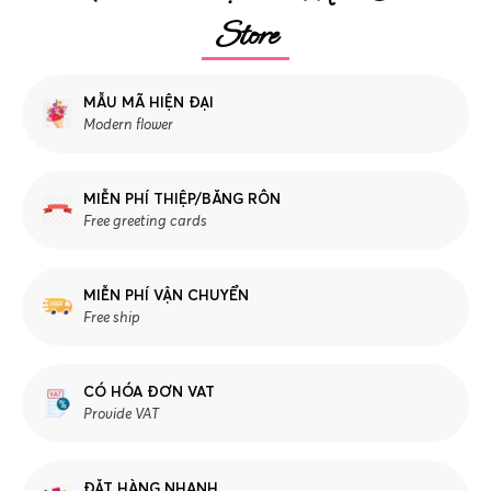
Store
MẪU MÃ HIỆN ĐẠI
Modern flower
MIỄN PHÍ THIỆP/BĂNG RÔN
Free greeting cards
MIỄN PHÍ VẬN CHUYỂN
Free ship
CÓ HÓA ĐƠN VAT
Provide VAT
ĐẶT HÀNG NHANH