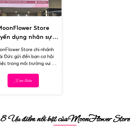
MoonFlower Store
uyển dụng nhân sự
m việc tại Hoài Đức
nFlower Store chi nhánh
i Đức gửi đến bạn cơ hội
iệc trong môi trường vui vẻ,
hòa đồng & đầy...
Xem thêm
8 Ưu điểm nổi bật của MoonFlower Store