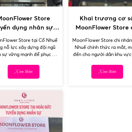
MoonFlower Store
Khai trương cơ s
uyển dụng nhân sự
MoonFlower Store 
m việc tại Cổ Nhuế
nhánh Cổ Nhuế
Flower Store tại Cổ Nhuế
MoonFlower Store chi nhá
g nỗ lực xây dựng đội ngũ
Nhuế chính thức ra mắt, 
 sự vững mạnh để phục vụ
đến cho người dân khu vực
khách hàng tốt...
Từ Liêm một địa...
Xem thêm
Xem thêm