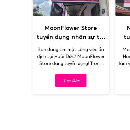
MoonFlower Store
tuyển dụng nhân sự tại
t
Thôn Nội 2, Hoài Đức
là
Bạn đang tìm một công việc ổn
Moo
định tại Hoài Đức? MoonFlower
Hoà
Store đang tuyển dụng! Trong
làm v
không khí rộn ràng khai...
Xem thêm