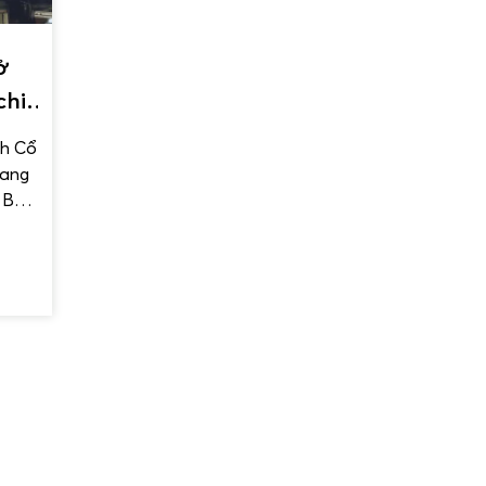
ở
chi
nh Cổ
mang
 Bắc