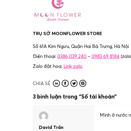
TRỤ SỞ MOONFLOWER STORE
Số 61A Kim Ngưu, Quận Hai Bà Trưng,
Hà Nội
Điện thoại:
0386 039 240
–
0983 69 8184
(zalo
Zalo đặt hoa:
Link zalo
CHIA SẺ
3 bình luận trong “
Số tài khoản
”
Mình ở nước ng
David Trần