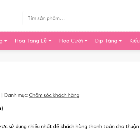
Tìm…
g
Hoa Tang Lễ
Hoa Cưới
Dịp Tặng
Kiể
Danh mục:
Chăm sóc khách hàng
n)
ược sử dụng nhiều nhất để khách hàng thanh toán cho thuận 