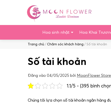
Chuyển
tới
nội
dung
Hoa sinh nhật
Hoa Khai Trươn
Duyệt:
Trang chủ
Chăm sóc khách hàng
Số tài khoản
Số tài khoản
Đăng vào
04/05/2025
bởi
MoonFlower Store
1.1/5 - (395 bình chọ
Chúng tôi lựa chọn số tài khoản ngân hàng đ