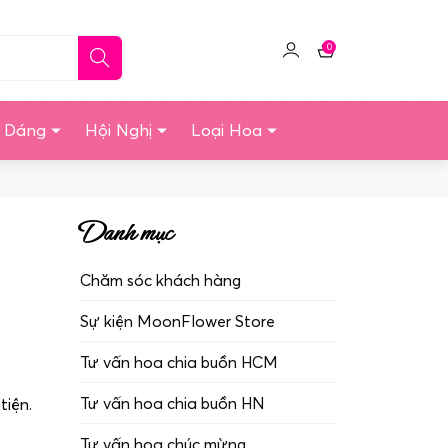
0
Click
Giỏ
để
hàng
quản
u Dáng
Hội Nghị
Loại Hoa
lý
tài
khoản
Danh mục
Chăm sóc khách hàng
Sự kiện MoonFlower Store
Tư vấn hoa chia buồn HCM
Tư vấn hoa chia buồn HN
tiện.
Tư vấn hoa chúc mừng