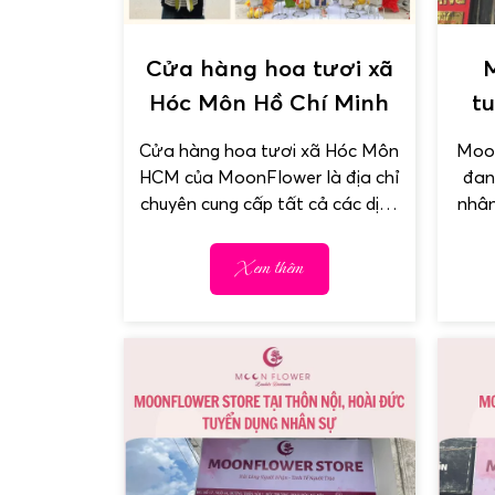
Cửa hàng hoa tươi xã
Hóc Môn Hồ Chí Minh
t
là
Cửa hàng hoa tươi xã Hóc Môn
Moon
HCM của MoonFlower là địa chỉ
đan
chuyên cung cấp tất cả các dịch
nhân
vụ hoa...
Xem thêm