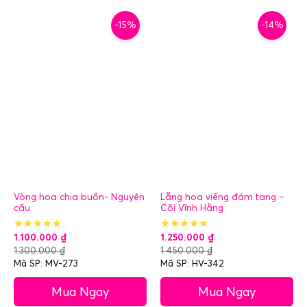
-15%
-14%
Vòng hoa chia buồn- Nguyện
Lẵng hoa viếng đám tang –
cầu
Cõi Vĩnh Hằng
1.100.000
₫
1.250.000
₫
1.300.000
₫
1.450.000
₫
Mã SP: MV-273
Mã SP: HV-342
Mua Ngay
Mua Ngay