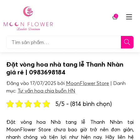
Chuyển
tới
0
nội
Giỏ
dung
hàng
Tìm…
Đặt vòng hoa nhà tang lễ Thanh Nhàn
giá rẻ | 0983698184
Đăng vào
17/07/2025
bởi
MoonFlower Store
Danh
mục:
Tư vấn hoa chia buồn HN
5/5 - (814 bình chọn)
Đặt vòng hoa Nhà tang lễ Thanh Nhàn tại
MoonFlower Store chưa bao giờ trở nên đơn giản,
nhanh chóng và tiện lợi như hiện nay. Hãy liên hệ