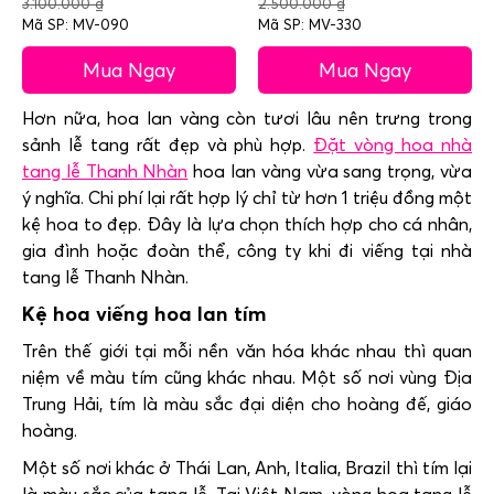
3.100.000
₫
2.500.000
₫
Mã SP: MV-090
Mã SP: MV-330
Mua Ngay
Mua Ngay
Hơn nữa, hoa lan vàng còn tươi lâu nên trưng trong
sảnh lễ tang rất đẹp và phù hợp.
Đặt vòng hoa nhà
tang lễ Thanh Nhàn
hoa lan vàng vừa sang trọng, vừa
ý nghĩa. Chi phí lại rất hợp lý chỉ từ hơn 1 triệu đồng một
kệ hoa to đẹp. Đây là lựa chọn thích hợp cho cá nhân,
gia đình hoặc đoàn thể, công ty khi đi viếng tại nhà
tang lễ Thanh Nhàn.
Kệ hoa viếng hoa lan tím
Trên thế giới tại mỗi nền văn hóa khác nhau thì quan
niệm về màu tím cũng khác nhau. Một số nơi vùng Địa
Trung Hải, tím là màu sắc đại diện cho hoàng đế, giáo
hoàng.
Một số nơi khác ở Thái Lan, Anh, Italia, Brazil thì tím lại
là màu sắc của tang lễ. Tại Việt Nam, vòng hoa tang lễ