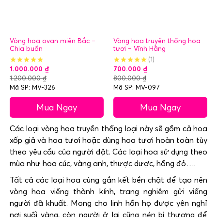
Vòng hoa ovan miền Bắc –
Vòng hoa truyền thống hoa
Chia buồn
tươi – Vĩnh Hằng
(1)
1.000.000
₫
700.000
₫
1.200.000
₫
800.000
₫
Mã SP: MV-326
Mã SP: MV-097
Mua Ngay
Mua Ngay
Các loại vòng hoa truyền thống loại này sẽ gồm cả hoa
xốp giả và hoa tươi hoặc dùng hoa tươi hoàn toàn tùy
theo yêu cầu của người đặt. Các loại hoa sử dụng theo
mùa như hoa cúc, vàng anh, thược dược, hồng đỏ….
Tất cả các loại hoa cùng gắn kết bền chặt để tạo nên
vòng hoa viếng thành kính, trang nghiêm gửi viếng
người đã khuất. Mong cho linh hồn họ được yên nghỉ
nơi suối vàng, còn người ở lại cũng nén bi thương để