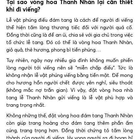
Tại sao vòng hoa Thanh Nhàn lại cần thiết
khi đi viếng?
Lễ vật phúng điếu đám tang là cách để người đi viếng
thể hiện tấm lòng thương tiếc đối với người quá cố.
Đồng thời cũng là để an ủi, chia sẻ với gia chủ trong việc
tổ chức lễ tang. Đó có thể là vòng hoa Thanh Nhàn,
giỏ quả, thẻ hương, phong bì tiền phúng…
Tuy nhiên, ngày nay nhiều gia đình không muốn phiền
lòng người tới viếng nên sẽ “miễn chấp điếu”. Tức là
không nhận lễ vật phúng viếng bằng tiền mặt. Để mong
cho hương hồn người chết được yên nghỉ, siêu thoát
(không mắc nợ trần gian). Vì vậy, đặt vòng hoa nhà
tang lễ Thanh Nhàn gửi viếng là lễ vật phù hợp và
trang trọng nhất.
Không những thế, đặt vòng hoa đám tang Thanh Nhàn
còn giúp trang hoàng cho đám tang thêm phần ấm
cúng, trang trọng hơn. Đồng thời chứng tỏ tấm lòng
thành của người đi viếng. Hy vọng người ra đi hoan hỉ