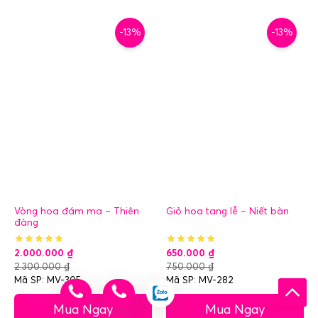
-13%
-13%
Vòng hoa đám ma – Thiên
Giỏ hoa tang lễ – Niết bàn
đàng
2.000.000
₫
650.000
₫
2.300.000
₫
750.000
₫
Mã SP: MV-305
Mã SP: MV-282
Mua Ngay
Mua Ngay