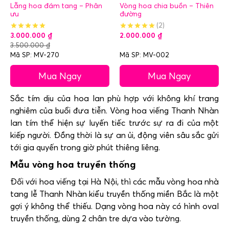
Lẵng hoa đám tang – Phân
Vòng hoa chia buồn – Thiên
ưu
đường
(2)
3.000.000
₫
2.000.000
₫
3.500.000
₫
Mã SP: MV-270
Mã SP: MV-002
Mua Ngay
Mua Ngay
Sắc tím dịu của hoa lan phù hợp với không khí trang
nghiêm của buổi đưa tiễn. Vòng hoa viếng Thanh Nhàn
lan tím thể hiện sự luyến tiếc trước sự ra đi của một
kiếp người. Đồng thời là sự an ủi, động viên sâu sắc gửi
tới gia quyến trong giờ phút thiêng liêng.
Mẫu vòng hoa truyền thống
Đối với hoa viếng tại Hà Nội, thì các mẫu vòng hoa nhà
tang lễ Thanh Nhàn kiểu truyền thống miền Bắc là một
gợi ý không thể thiếu. Dạng vòng hoa này có hình oval
truyền thống, dùng 2 chân tre dựa vào tường.