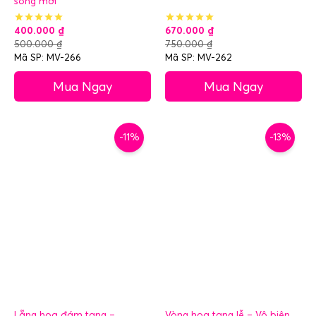
sống mới
400.000
₫
670.000
₫
500.000
₫
750.000
₫
Mã SP: MV-266
Mã SP: MV-262
Mua Ngay
Mua Ngay
-11%
-13%
Lẵng hoa đám tang –
Vòng hoa tang lễ – Vô biên