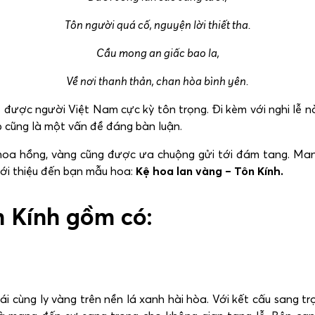
Tôn người quá cố, nguyện lời thiết tha.
Cầu mong an giấc bao la,
Về nơi thanh thản, chan hòa bình yên.
ễ được người Việt Nam cực kỳ tôn trọng. Đi kèm với nghi lễ n
 cũng là một vấn đề đáng bàn luận.
 hoa hồng, vàng cũng được ưa chuộng gửi tới đám tang. M
ới thiệu đến bạn mẫu hoa:
Kệ hoa lan vàng – Tôn Kính.
n Kính gồm có:
i cùng ly vàng trên nền lá xanh hài hòa. Với kết cấu sang 