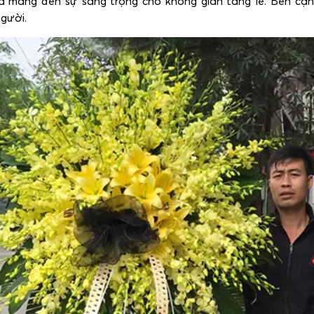
và mang đến sự sang trọng cho không gian tang lễ. Bên cạn
gười.