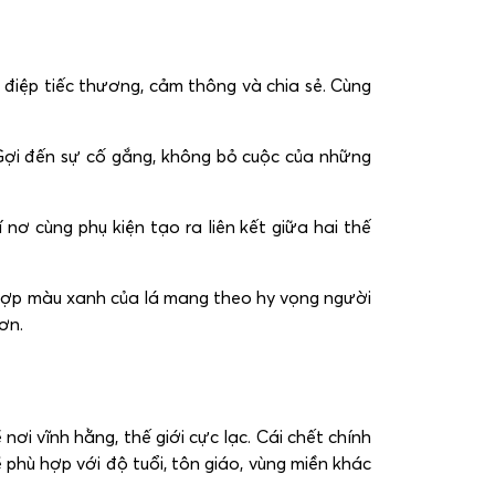
điệp tiếc thương, cảm thông và chia sẻ. Cùng
ợi đến sự cố gắng, không bỏ cuộc của những
nơ cùng phụ kiện tạo ra liên kết giữa hai thế
 hợp màu xanh của lá mang theo hy vọng người
ơn.
ơi vĩnh hằng, thế giới cực lạc. Cái chết chính
ẽ phù hợp với độ tuổi, tôn giáo, vùng miền khác