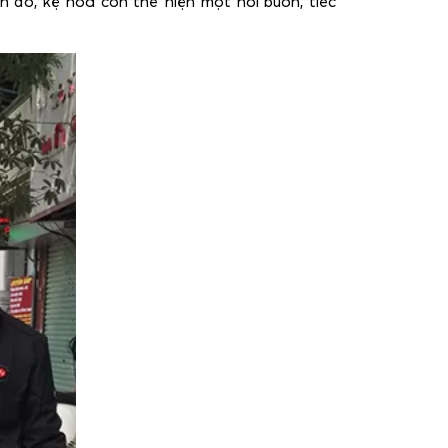
h đó, kệ hoa còn thể hiện một nỗi buồn, tiếc