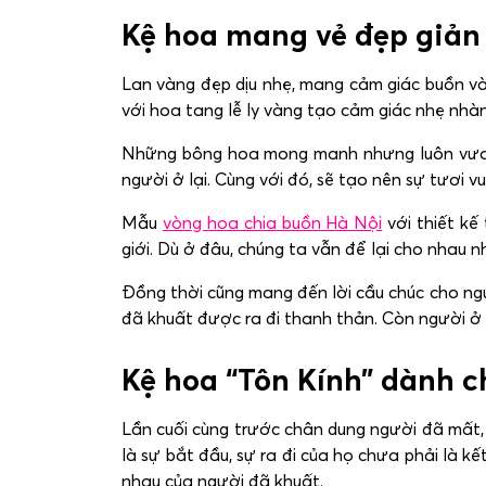
Kệ hoa mang vẻ đẹp giản
Lan vàng đẹp dịu nhẹ, mang cảm giác buồn và
với
hoa tang lễ
ly vàng tạo cảm giác nhẹ nhàn
Những bông hoa mong manh nhưng luôn vươn l
người ở lại. Cùng với đó, sẽ tạo nên sự tươi vu
Mẫu
vòng hoa chia buồn Hà Nội
với thiết kế
giới. Dù ở đâu, chúng ta vẫn để lại cho nhau 
Đồng thời cũng mang đến lời cầu chúc cho ng
đã khuất được ra đi thanh thản. Còn người ở l
Kệ hoa “Tôn Kính” dành 
Lần cuối cùng trước chân dung người đã mất, b
là sự bắt đầu, sự ra đi của họ chưa phải là kế
nhau của người đã khuất.