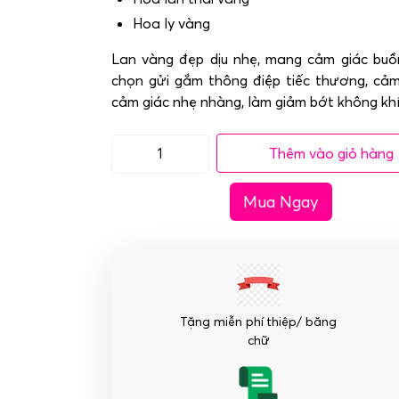
Hoa ly vàng
Lan vàng đẹp dịu nhẹ, mang cảm giác buồ
chọn gửi gắm thông điệp tiếc thương, cảm
cảm giác nhẹ nhàng, làm giảm bớt không kh
Thêm vào giỏ hàng
Kệ
hoa
Mua Ngay
lan
vàng
-
Tôn
Kính
số
Tặng miễn phí thiệp/ băng
lượng
chữ