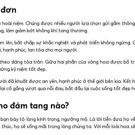
 đơn
 hoài niệm. Chúng được nhiều người lựa chọn gửi gắm thông 
g, làm giảm bớt không khí tang thương.
ên, bất chấp sự khắc nghiệt và phát triển không ngừng. G
i, hạnh phúc, lan tỏa cho mọi người.
 theo dáng tỏa tròn. Giữa hai phần của vòng hoa được bố trí 
những kỷ niệm tốt đẹp.
ười đã khuất được an yên, hạnh phúc ở thế giới bên kia. Kết
ại cố gắng vượt qua nỗi đau, bắt đầu lại cuộc sống tốt đẹp h
cho đám tang nào?
ạn bày tỏ lòng kính trọng, ngưỡng mộ. Là lời tiễn đưa họ về n
t thúc, họ sẽ sống mãi trong lòng chúng ta. Với mỗi loài hoa s