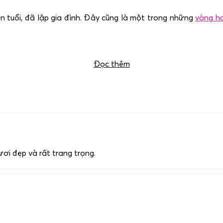
 tuổi, đã lập gia đình. Đây cũng là một trong những
vòng h
ủa chúng tôi
0983698184
.
Đọc thêm
ơi đẹp và rất trang trọng.