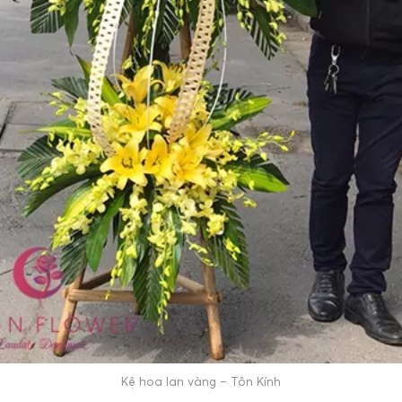
Kệ hoa lan vàng – Tôn Kính