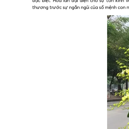
đặc biệt. Hoa lan đại diện cho sự tôn kính 
thương trước sự ngắn ngủi của số mệnh con n