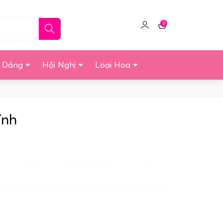
0
Click
Giỏ
để
hàng
quản
u Dáng
Hội Nghị
Loại Hoa
lý
tài
khoản
ính