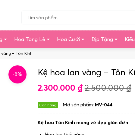
Tìm…
g
Hoa Tang Lễ
Hoa Cưới
Dịp Tặng
Kiể
 vàng – Tôn Kính
Kệ hoa lan vàng – Tôn K
-8%
2.300.000
₫
2.500.000
₫
Mã sản phẩm:
MV-044
Còn hàng
Kệ hoa Tôn Kính mang vẻ đẹp giản đơn
Hoa lan thái vàng