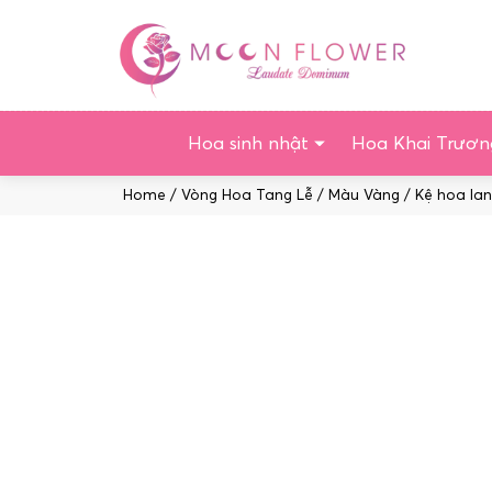
Chuyển
tới
nội
dung
Hoa sinh nhật
Hoa Khai Trươn
Home
/
Vòng Hoa Tang Lễ
/
Màu Vàng
/ Kệ hoa lan