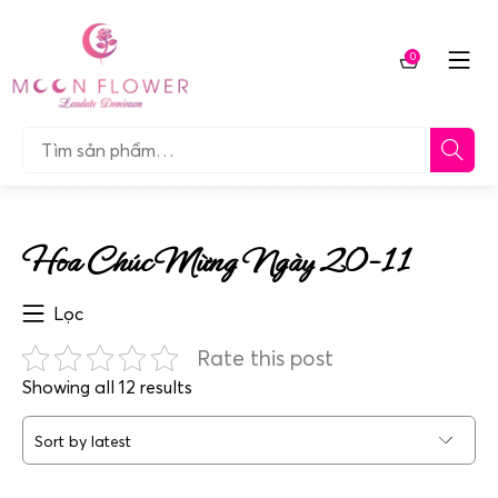
Chuyển
tới
0
nội
Giỏ
dung
hàng
Tìm…
Hoa Chúc Mừng Ngày 20-11
Lọc
Rate this post
Sorted
Showing all 12 results
by
latest