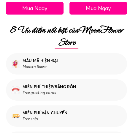
Mua Ngay
Mua Ngay
8 Ưu điểm nổi bật của MoonFlower
Store
MẪU MÃ HIỆN ĐẠI
Modern flower
MIỄN PHÍ THIỆP/BĂNG RÔN
Free greeting cards
MIỄN PHÍ VẬN CHUYỂN
Free ship