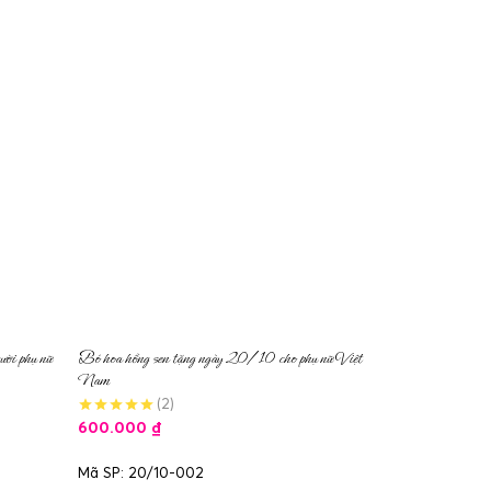
ời phụ nữ
Bó hoa hồng sen tặng ngày 20/10 cho phụ nữ Việt
Nam
(2)
600.000
₫
Mã SP: 20/10-002