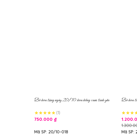
Bó hoa tặng ngày 20/10 hoa hồng cam tình yêu
Bó hoa tì
(1)
750.000
₫
1.200.
1.300.
Mã SP: 20/10-018
Mã SP: 