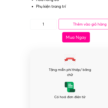
Phụ kiện trang trí
Thêm vào giỏ hàng
Bó
Hoa
Mua Ngay
Hồng
Lời
Ngọt
Ngào
số
lượng
Tặng miễn phí thiệp/ băng
chữ
Có hoá đơn điện tử