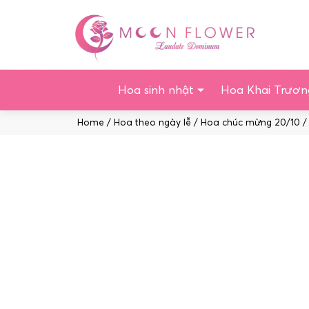
Chuyển
tới
nội
dung
Hoa sinh nhật
Hoa Khai Trươn
Home
/
Hoa theo ngày lễ
/
Hoa chúc mừng 20/10
/