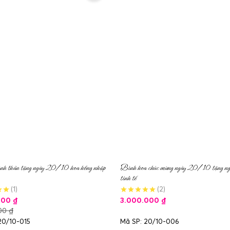
nh thân tặng ngày 20/10 hoa hồng nhập
Bình hoa chúc mừng ngày 20/10 tặng ngư
tinh tế
(1)
(2)
000
₫
3.000.000
₫
000
₫
20/10-015
Mã SP: 20/10-006