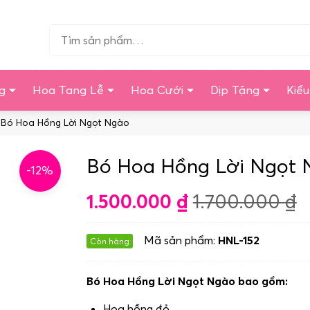
Tìm…
g
Hoa Tang Lễ
Hoa Cưới
Dịp Tặng
Kiể
 Bó Hoa Hồng Lời Ngọt Ngào
Bó Hoa Hồng Lời Ngọt 
-12%
1.500.000
₫
1.700.000
₫
Mã sản phẩm:
HNL-152
Còn hàng
Bó Hoa Hồng Lời Ngọt Ngào bao gồm:
Hoa hồng đỏ