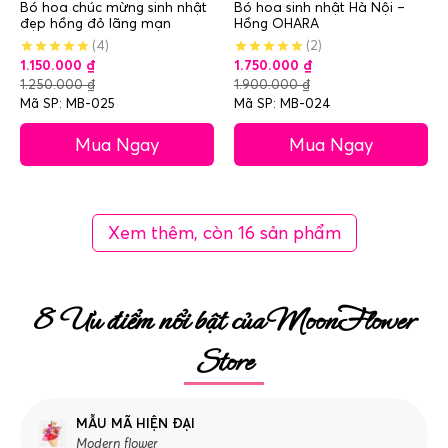
Bó hoa chúc mừng sinh nhật
Bó hoa sinh nhật Hà Nội –
đẹp hồng đỏ lãng mạn
Hồng OHARA
(4)
(2)
1.150.000
₫
1.750.000
₫
1.250.000
₫
1.900.000
₫
Mã SP: MB-025
Mã SP: MB-024
Mua Ngay
Mua Ngay
Xem thêm, còn 16 sản phẩm
8 Ưu điểm nổi bật của MoonFlower
Store
MẪU MÃ HIỆN ĐẠI
Modern flower