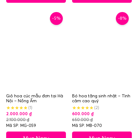
-5%
-8%
Giỏ hoa cúc mẫu đơn tại Hà
Bó hoa tặng sinh nhật – Tình
Nội – Nồng Ấm
cảm cao quý
(1)
(2)
2.000.000
₫
600.000
₫
2.100.000
₫
650.000
₫
Mã SP: MG-059
Mã SP: MB-070