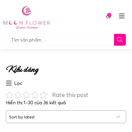
Chuyển
tới
0
nội
Giỏ
dung
hàng
Tìm…
Kiểu dáng
Lọc
Rate this post
Sorted
Hiển thị 1–30 của 36 kết quả
by
latest