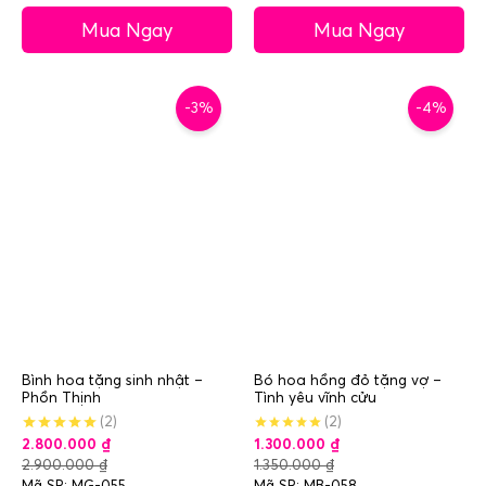
Mua Ngay
Mua Ngay
-3%
-4%
Bình hoa tặng sinh nhật –
Bó hoa hồng đỏ tặng vợ –
Phồn Thịnh
Tình yêu vĩnh cửu
(2)
(2)
2.800.000
₫
1.300.000
₫
2.900.000
₫
1.350.000
₫
Mã SP: MG-055
Mã SP: MB-058