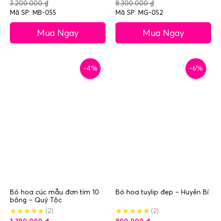
3.200.000
₫
8.300.000
₫
Mã SP: MB-055
Mã SP: MG-052
Mua Ngay
Mua Ngay
-4%
-6%
Bó hoa cúc mẫu đơn tím 10
Bó hoa tuylip đẹp – Huyền Bí
bông – Quý Tộc
(2)
(2)