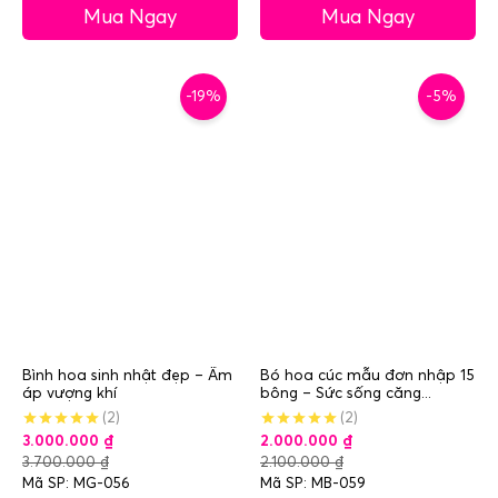
Mua Ngay
Mua Ngay
-19%
-5%
Bình hoa sinh nhật đẹp – Ấm
Bó hoa cúc mẫu đơn nhập 15
áp vượng khí
bông – Sức sống căng...
(2)
(2)
3.000.000
₫
2.000.000
₫
3.700.000
₫
2.100.000
₫
Mã SP: MG-056
Mã SP: MB-059