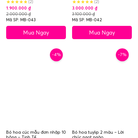
(2)
(2)
1.900.000
₫
3.000.000
₫
2.000.000
₫
3.100.000
₫
Mã SP: MB-043
Mã SP: MB-042
Mua Ngay
Mua Ngay
-4%
-7%
Bó hoa cúc mẫu đơn nhập 10
Bó hoa tuylip 2 màu – Lời
bông – Tinh Tế
chúc ngọt ngào