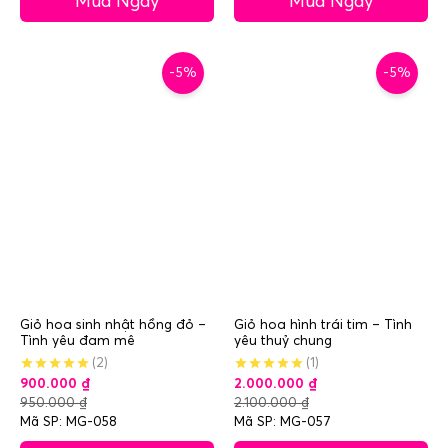
Mua Ngay
Mua Ngay
-5%
-5%
Giỏ hoa sinh nhật hồng đỏ –
Giỏ hoa hình trái tim – Tình
Tình yêu đam mê
yêu thuỷ chung
(2)
(1)
900.000
₫
2.000.000
₫
950.000
₫
2.100.000
₫
Mã SP: MG-058
Mã SP: MG-057