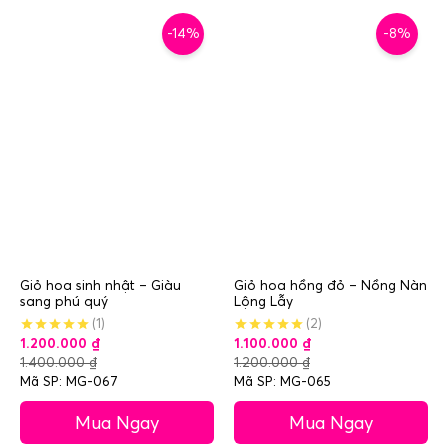
-14%
-8%
Giỏ hoa sinh nhật – Giàu
Giỏ hoa hồng đỏ – Nồng Nàn
sang phú quý
Lộng Lẫy
(1)
(2)
1.200.000
₫
1.100.000
₫
1.400.000
₫
1.200.000
₫
Mã SP: MG-067
Mã SP: MG-065
Mua Ngay
Mua Ngay