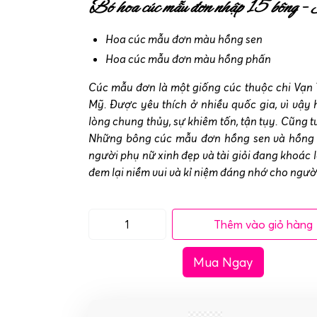
Bó hoa cúc mẫu đơn nhập 15 bông – Sứ
Hoa cúc mẫu đơn màu hồng sen
Hoa cúc mẫu đơn màu hồng phấn
Cúc mẫu đơn là một giống cúc thuộc chi Vạn 
Mỹ. Được yêu thích ở nhiều quốc gia, vì vậy
lòng chung thủy, sự khiêm tốn, tận tụy. Cũng t
Những bông cúc mẫu đơn hồng sen và hồng p
người phụ nữ xinh đẹp và tài giỏi đang khoác 
đem lại niềm vui và kỉ niệm đáng nhớ cho ngườ
Thêm vào giỏ hàng
Bó
hoa
Mua Ngay
cúc
mẫu
đơn
nhập