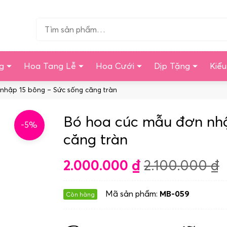
Tìm…
g
Hoa Tang Lễ
Hoa Cưới
Dịp Tặng
Kiể
nhập 15 bông – Sức sống căng tràn
Bó hoa cúc mẫu đơn nhậ
-5%
căng tràn
2.000.000
₫
2.100.000
₫
Mã sản phẩm:
MB-059
Còn hàng