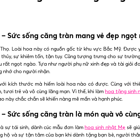
– Sức sống căng tràn mang vẻ đẹp ngọt
Thọ. Loài hoa này có nguồn gốc từ khu vực Bắc Mỹ. Được yê
 thủy, sự khiêm tốn, tận tụy. Cũng tượng trưng cho sự trườn
rất ngọt ngào. Tựa như người phụ nữ xinh đẹp và tài giỏi đ
ng nhớ cho người nhận.
 kích thước mà hiếm loài hoa nào có được. Cùng với thiế
 tươi trẻ và vô cùng lãng mạn. Vì thế, khi làm
hoa tặng sinh 
ào này chắc chắn sẽ khiến nàng mê mẩn và hạnh phúc.
– Sức sống căng tràn là món quà vô cùng
à sự tái sinh, dành cúc mẫu đơn làm
hoa sinh nhật Mẹ
sẽ giú
 ủng hộ và sự tận tâm của bạn khi dành tặng bạn bè, người th