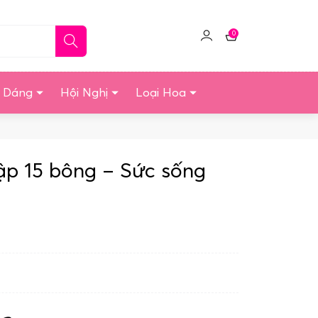
0
Click
Giỏ
để
hàng
quản
u Dáng
Hội Nghị
Loại Hoa
lý
tài
khoản
p 15 bông – Sức sống