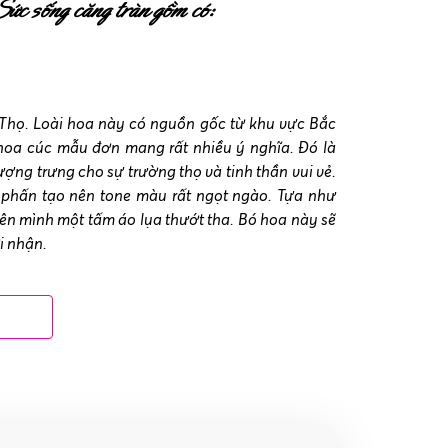
c sống căng tràn gồm có:
Thọ. Loài hoa này có nguồn gốc từ khu vực Bắc
 hoa cúc mẫu đơn mang rất nhiều ý nghĩa. Đó là
ượng trưng cho sự trường thọ và tinh thần vui vẻ.
hấn tạo nên tone màu rất ngọt ngào. Tựa như
lên mình một tấm áo lụa thướt tha. Bó hoa này sẽ
i nhận.