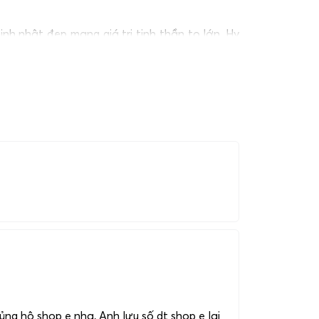
 nhật đẹp mang giá trị tinh thần to lớn. Hy
hệ qua hotline:
0983698184
.
ng hộ shop e nha, Anh lưu số dt shop e lại