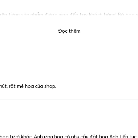
ên từng sản phẩm được giao đến tay khách hàng! Bó hoa sinh
ghĩa và đáng nhớ hơn. Để đặt mẫu hoa này, xin vui lòng liên 
Đọc thêm
hút, rất mê hoa của shop.
hoa tươi khác ,Anh ưng hoa có nhu cầu đặt hoa Anh tiếp tục ủ