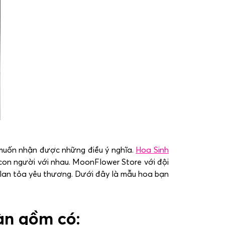
 muốn nhận được những điều ý nghĩa.
Hoa Sinh
t con người với nhau. MoonFlower Store
với đội
n lan tỏa yêu thương. Dưới đây là mẫu hoa bạn
àn gồm có: