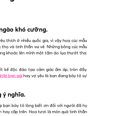
 ngào khó cưỡng.
u thích ở nhiều quốc gia, vì vậy hoa cúc mẫu
g thọ và tinh thần vui vẻ. Những bông cúc mẫu
ang khoác lên mình một tấm áo lụa thướt tha.
t kế độc đáo tạo cảm giác ấm áp, tròn đầy.
nhật bạn gái
hay vợ yêu là bạn đang bày tỏ sự
 ý nghĩa.
p bạn bày tỏ lòng biết ơn đối với người đã hy
ân hay cấp trên. Hoa tươi là món quà tinh thần