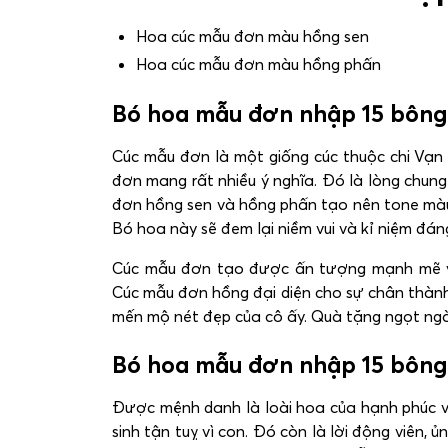
Hoa cúc mẫu đơn màu hồng sen
Hoa cúc mẫu đơn màu hồng phấn
Bó hoa mẫu đơn nhập 15 bông 
Cúc mẫu đơn là một giống cúc thuộc chi Vạn 
đơn mang rất nhiều ý nghĩa. Đó là lòng chung
đơn hồng sen và hồng phấn tạo nên tone màu 
Bó hoa này sẽ đem lại niềm vui và kỉ niệm đá
Cúc mẫu đơn tạo được ấn tượng mạnh mẽ với
Cúc mẫu đơn hồng đại diện cho sự chân thành,
mến mộ nét đẹp của cô ấy. Quà tặng ngọt ng
Bó hoa mẫu đơn nhập 15 bông 
Được mệnh danh là loài hoa của hạnh phúc v
sinh tận tuỵ vì con. Đó còn là lời động viên,