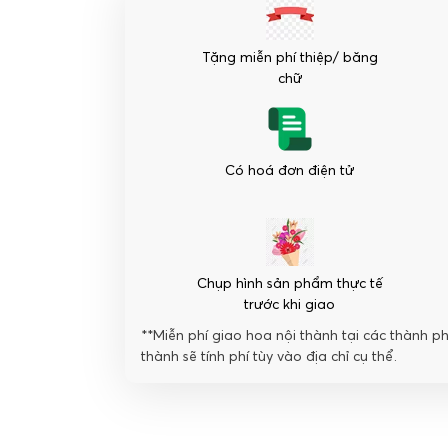
15
bông
Tặng miễn phí thiệp/ băng
-
chữ
Sức
sống
căng
tràn
Có hoá đơn điện tử
số
lượng
Chụp hình sản phẩm thực tế
trước khi giao
**Miễn phí giao hoa nội thành tại các thành p
thành sẽ tính phí tùy vào địa chỉ cụ thể.