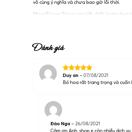
vô cùng ý nghĩa và chưa bao giờ lỗi thời.
MoonFlower Store cam kết chất lượng hoa tr
vọng sẽ làm cho ngày đặc biệt này trở nên ý n
Đánh giá
Duy an
–
07/08/2021
Bó hoa rất trang trọng và cuốn 
Đào Nga
–
26/08/2021
Cảm ơn Anh, shop e còn nhiều dịch vụ 