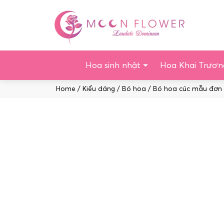
Chuyển
tới
nội
dung
Hoa sinh nhật
Hoa Khai Trươn
Home
/
Kiểu dáng
/
Bó hoa
/ Bó hoa cúc mẫu đơn 