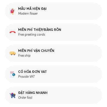
MẪU MÃ HIỆN ĐẠI
Modern flower
MIỄN PHÍ THIỆP/BĂNG RÔN
Free greeting cards
MIỄN PHÍ VẬN CHUYỂN
Free ship
CÓ HÓA ĐƠN VAT
Provide VAT
ĐẶT HÀNG NHANH
Order fast