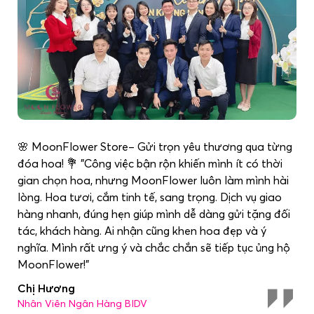
🌸 MoonFlower Store– Gửi trọn yêu thương qua từng
đóa hoa! 💐 "Công việc bận rộn khiến mình ít có thời
gian chọn hoa, nhưng MoonFlower luôn làm mình hài
lòng. Hoa tươi, cắm tinh tế, sang trọng. Dịch vụ giao
hàng nhanh, đúng hẹn giúp mình dễ dàng gửi tặng đối
tác, khách hàng. Ai nhận cũng khen hoa đẹp và ý
nghĩa. Mình rất ưng ý và chắc chắn sẽ tiếp tục ủng hộ
MoonFlower!"
Chị Hương
Nhân Viên Ngân Hàng BIDV