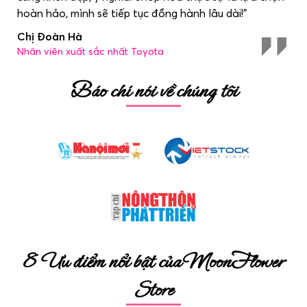
hoàn hảo, mình sẽ tiếp tục đồng hành lâu dài!"
Chị Đoàn Hà
Nhân viên xuất sắc nhất Toyota
Báo chí nói về chúng tôi
8 Ưu điểm nổi bật của MoonFlower
Store