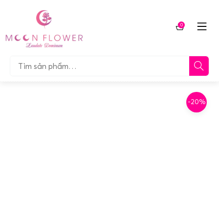
Chuyển
tới
0
nội
Giỏ
dung
hàng
Tìm…
-20%