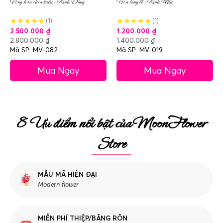
Vòng hoa chia buồn – Kính Dâng
Hoa tang lễ – Kính Mến
(1)
(1)
2.500.000
₫
1.200.000
₫
2.800.000
₫
1.400.000
₫
Mã SP: MV-082
Mã SP: MV-019
Mua Ngay
Mua Ngay
8 Ưu điểm nổi bật của MoonFlower
Store
MẪU MÃ HIỆN ĐẠI
Modern flower
MIỄN PHÍ THIỆP/BĂNG RÔN