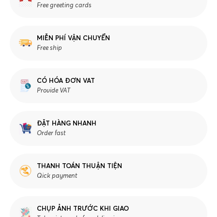
Free greeting cards
MIỄN PHÍ VẬN CHUYỂN
Free ship
CÓ HÓA ĐƠN VAT
Provide VAT
ĐẶT HÀNG NHANH
Order fast
THANH TOÁN THUẬN TIỆN
Qick payment
CHỤP ẢNH TRƯỚC KHI GIAO