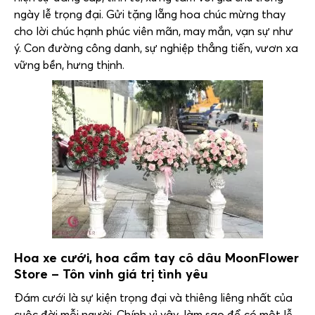
ngày lễ trọng đại. Gửi tặng lẵng hoa chúc mừng thay
cho lời chúc hạnh phúc viên mãn, may mắn, vạn sự như
ý. Con đường công danh, sự nghiệp thẳng tiến, vươn xa
vững bền, hưng thịnh.
Hoa xe cưới, hoa cầm tay cô dâu
MoonFlower
Store
– Tôn vinh giá trị tình yêu
Đám cưới là sự kiện trọng đại và thiêng liêng nhất của
cuộc đời mỗi người. Chính vì vậy, làm sao để có một lễ