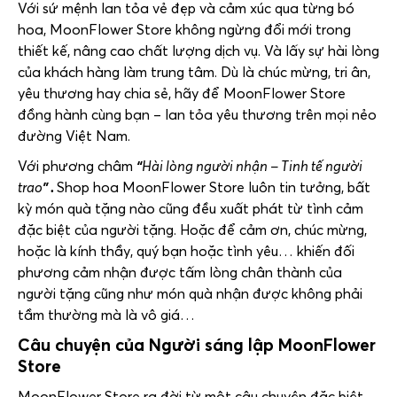
Với sứ mệnh lan tỏa vẻ đẹp và cảm xúc qua từng bó
hoa,
MoonFlower Store
không ngừng đổi mới trong
thiết kế, nâng cao chất lượng dịch vụ. Và lấy sự hài lòng
của khách hàng làm trung tâm. Dù là chúc mừng, tri ân,
yêu thương hay chia sẻ, hãy để
MoonFlower Store
đồng hành cùng bạn – lan tỏa yêu thương trên mọi nẻo
đường Việt Nam.
Với phương châm
“
Hài lòng người nhận – Tinh tế người
trao
” .
Shop hoa
MoonFlower Store
luôn tin tưởng, bất
kỳ món quà tặng nào cũng đều xuất phát từ tình cảm
đặc biệt của người tặng. Hoặc để cảm ơn, chúc mừng,
hoặc là kính thầy, quý bạn hoặc tình yêu… khiến đối
phương cảm nhận được tấm lòng chân thành của
người tặng cũng như món quà nhận được không phải
tầm thường mà là vô giá…
Câu chuyện của Người sáng lập
MoonFlower
Store
MoonFlower Store
ra đời từ một câu chuyện đặc biệt