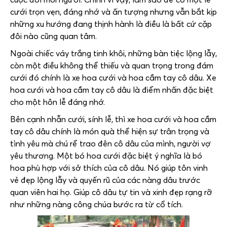
cưới trọn vẹn, đáng nhớ và ấn tượng nhưng vẫn bắt kịp
những xu hướng đang thịnh hành là điều là bất cứ cặp
đôi nào cũng quan tâm.
Ngoài chiếc váy trắng tinh khôi, những bàn tiệc lộng lẫy,
còn một điều không thể thiếu và quan trọng trong đám
cưới đó chính là xe hoa cưới và hoa cầm tay cô dâu. Xe
hoa cưới và hoa cầm tay cô dâu là điểm nhấn đặc biệt
cho một hôn lễ đáng nhớ.
Bên cạnh nhẫn cưới, sính lễ, thì xe hoa cưới và hoa cầm
tay cô dâu chính là món quà thể hiện sự trân trọng và
tình yêu mà chú rể trao đên cô dâu của mình, người vợ
yêu thương. Một bó hoa cưới đặc biệt ý nghĩa là bó
hoa phù hợp với sở thích của cô dâu. Nó giúp tôn vinh
vẻ đẹp lộng lẫy và quyến rũ của các nàng dâu trước
quan viên hai họ. Giúp cô dâu tự tin và xinh đẹp rạng rỡ
như những nàng công chúa bước ra từ cổ tích.