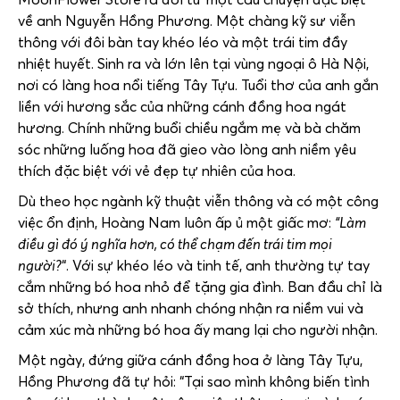
về anh Nguyễn Hồng Phương. Một chàng kỹ sư viễn
thông với đôi bàn tay khéo léo và một trái tim đầy
nhiệt huyết. Sinh ra và lớn lên tại vùng ngoại ô Hà Nội,
nơi có làng hoa nổi tiếng Tây Tựu. Tuổi thơ của anh gắn
liền với hương sắc của những cánh đồng hoa ngát
hương. Chính những buổi chiều ngắm mẹ và bà chăm
sóc những luống hoa đã gieo vào lòng anh niềm yêu
thích đặc biệt với vẻ đẹp tự nhiên của hoa.
Dù theo học ngành kỹ thuật viễn thông và có một công
việc ổn định, Hoàng Nam luôn ấp ủ một giấc mơ:
“Làm
điều gì đó ý nghĩa hơn, có thể chạm đến trái tim mọi
người?
“. Với sự khéo léo và tinh tế, anh thường tự tay
cắm những bó hoa nhỏ để tặng gia đình. Ban đầu chỉ là
sở thích, nhưng anh nhanh chóng nhận ra niềm vui và
cảm xúc mà những bó hoa ấy mang lại cho người nhận.
Một ngày, đứng giữa cánh đồng hoa ở làng Tây Tựu,
Hồng Phương đã tự hỏi: “Tại sao mình không biến tình