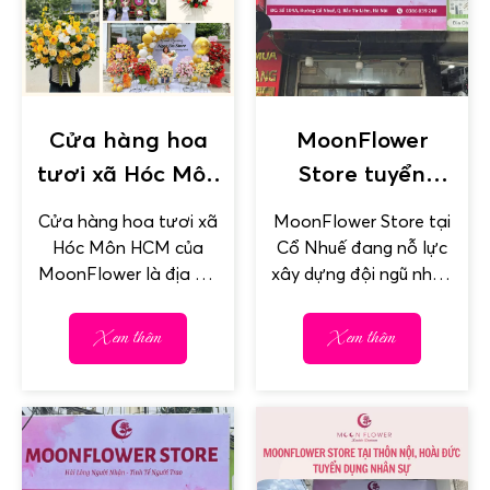
Cửa hàng hoa
MoonFlower
tươi xã Hóc Môn
Store tuyển
Hồ Chí Minh
dụng nhân sự
Cửa hàng hoa tươi xã
MoonFlower Store tại
làm việc tại Cổ
Hóc Môn HCM của
Cổ Nhuế đang nỗ lực
Nhuế
MoonFlower là địa chỉ
xây dựng đội ngũ nhân
chuyên cung cấp tất
sự vững mạnh để phục
cả các dịch vụ hoa...
vụ khách hàng tốt...
Xem thêm
Xem thêm