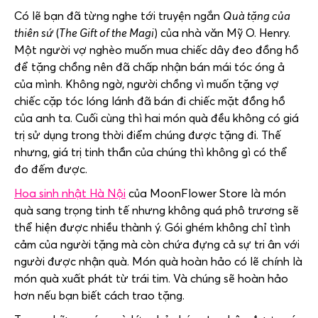
Có lẽ bạn đã từng nghe tới truyện ngắn
Quà tặng của
thiên sứ
(
The Gift of the Magi
) của nhà văn Mỹ O. Henry.
Một người vợ nghèo muốn mua chiếc dây đeo đồng hồ
để tặng chồng nên đã chấp nhận bán mái tóc óng ả
của mình. Không ngờ, người chồng vì muốn tặng vợ
chiếc cặp tóc lóng lánh đã bán đi chiếc mặt đồng hồ
của anh ta. Cuối cùng thì hai món quà đều không có giá
trị sử dụng trong thời điểm chúng được tặng đi. Thế
nhưng, giá trị tinh thần của chúng thì không gì có thể
đo đếm được.
Hoa sinh nhật Hà Nội
của
MoonFlower Store
là món
quà sang trọng tinh tế nhưng không quá phô trương sẽ
thể hiện được nhiều thành ý. Gói ghém không chỉ tình
cảm của người tặng mà còn chứa đựng cả sự tri ân với
người được nhận quà. Món quà hoàn hảo có lẽ chính là
món quà xuất phát từ trái tim. Và chúng sẽ hoàn hảo
hơn nếu bạn biết cách trao tặng.