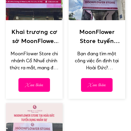
Khai trương cơ
MoonFlower
sở MoonFlower
Store tuyển
Store chi nhánh
dụng nhân sự
MoonFlower Store chi
Bạn đang tìm một
Cổ Nhuế
tại Thôn Nội 2,
nhánh Cổ Nhuế chính
công việc ổn định tại
Hoài Đức
thức ra mắt, mang đến
Hoài Đức?
cho người dân khu vực
MoonFlower Store
Bắc Từ Liêm một địa...
đang tuyển dụng!
Xem thêm
Xem thêm
Trong không khí rộn
ràng khai...