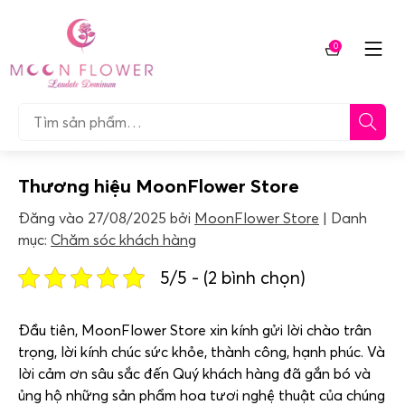
Chuyển
tới
0
nội
Giỏ
dung
hàng
Tìm…
Thương hiệu MoonFlower Store
Đăng vào
27/08/2025
bởi
MoonFlower Store
Danh
mục:
Chăm sóc khách hàng
5/5 - (2 bình chọn)
Đầu tiên,
MoonFlower Store
xin kính gửi lời chào trân
trọng, lời kính chúc sức khỏe, thành công, hạnh phúc. Và
lời cảm ơn sâu sắc đến Quý khách hàng đã gắn bó và
ủng hộ những sản phẩm hoa tươi nghệ thuật của chúng