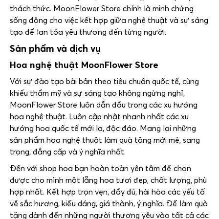
thách thức.
MoonFlower Store
chính là minh chứng
sống động cho việc kết hợp giữa nghệ thuật và sự sáng
tạo để lan tỏa yêu thương đến từng người.
Sản phẩm và dịch vụ
Hoa nghệ thuật
MoonFlower Store
Với sự đào tạo bài bản theo tiêu chuẩn quốc tế, cùng
khiếu thẩm mỹ và sự sáng tạo không ngừng nghỉ,
MoonFlower Store
luôn dẫn đầu trong các xu hướng
hoa nghệ thuật. Luôn cập nhật nhanh nhất các xu
hướng hoa quốc tế mới lạ, độc đáo. Mang lại những
sản phẩm hoa nghệ thuật làm quà tặng mới mẻ, sang
trọng, đẳng cấp và ý nghĩa nhất.
Đến với shop hoa bạn hoàn toàn yên tâm để chọn
được cho mình một lẵng hoa tươi đẹp, chất lượng, phù
hợp nhất. Kết hợp trọn vẹn, đầy đủ, hài hòa các yếu tố
về sắc hương, kiểu dáng, giá thành, ý nghĩa. Để làm quà
tặng dành đến những người thương yêu vào tất cả các