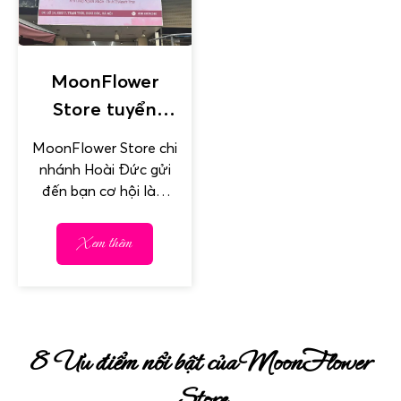
MoonFlower
Store tuyển
dụng nhân sự
MoonFlower Store chi
làm việc tại Hoài
nhánh Hoài Đức gửi
Đức
đến bạn cơ hội làm
việc trong môi trường
vui vẻ, hòa đồng &
Xem thêm
đầy...
8 Ưu điểm nổi bật của MoonFlower
Store