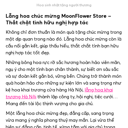
Hoa sinh nhật tặng người thương
Lẵng hoa chúc mừng
MoonFlower Store
–
Thắt chặt tình hữu nghị hợp tác
Không chỉ đơn thuần là món quà tặng chúc mừng trong
một dịp quan trong nào đó. Lẵng hoa chúc mừng còn là
cầu nối gắn kết, giúp thấu hiểu, thắt chắt tình bạn hữu
nghị hợp tác tốt đẹp.
Những bông hoa rực rỡ sắc hương hoàn hảo viên mãn,
ngụ ý cho một tình bạn chân thành, sự biết ơn sâu sắc
và sự đoàn kết gắn bó, vững bền. Chúng trở thành món
quà hoàn hảo cho những sự kiện lớn và sang trọng như
kệ hoa khai trương cửa hàng Hà Nội,
lẵng hoa khai
trương Hà Nội
thành lập công ty, hội nghị, tiệc cưới…
Mang đến tài lộc thịnh vượng cho gia chủ.
Một lẵng hoa chúc mừng đẹp, đẳng cấp, sang trọng
vừa mang ý nghĩa phong thuỷ may mắn. Lại vừa thể
hiện sự đẳng cấp, tinh tế, xứng tầm với gia chủ trong