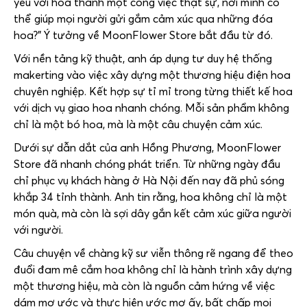
yêu với hoa thành một công việc thật sự, nơi mình có
thể giúp mọi người gửi gắm cảm xúc qua những đóa
hoa?” Ý tưởng về
MoonFlower Store
bắt đầu từ đó.
Với nền tảng kỹ thuật, anh áp dụng tư duy hệ thống
makerting vào việc xây dựng một thương hiệu điện hoa
chuyên nghiệp. Kết hợp sự tỉ mỉ trong từng thiết kế hoa
với dịch vụ giao hoa nhanh chóng. Mỗi sản phẩm không
chỉ là một bó hoa, mà là một câu chuyện cảm xúc.
Dưới sự dẫn dắt của anh Hồng Phương,
MoonFlower
Store
đã nhanh chóng phát triển. Từ những ngày đầu
chỉ phục vụ khách hàng ở Hà Nội đến nay đã phủ sóng
khắp 34 tỉnh thành. Anh tin rằng, hoa không chỉ là một
món quà, mà còn là sợi dây gắn kết cảm xúc giữa người
với người.
Câu chuyện về chàng kỹ sư viễn thông rẽ ngang để theo
đuổi đam mê cắm hoa không chỉ là hành trình xây dựng
một thương hiệu, mà còn là nguồn cảm hứng về việc
dám mơ ước và thực hiện ước mơ ấy, bất chấp mọi