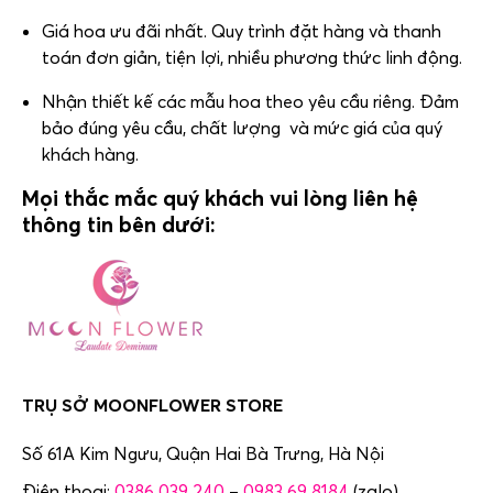
Giá hoa ưu đãi nhất. Quy trình đặt hàng và thanh
toán đơn giản, tiện lợi, nhiều phương thức linh động.
Nhận thiết kế các mẫu hoa theo yêu cầu riêng. Đảm
bảo đúng yêu cầu, chất lượng và mức giá của quý
khách hàng.
Mọi thắc mắc quý khách vui lòng liên hệ
thông tin bên dưới:
TRỤ SỞ MOONFLOWER STORE
Số 61A Kim Ngưu, Quận Hai Bà Trưng,
Hà Nội
Điện thoại:
0386 039 240
–
0983 69 8184
(zalo)