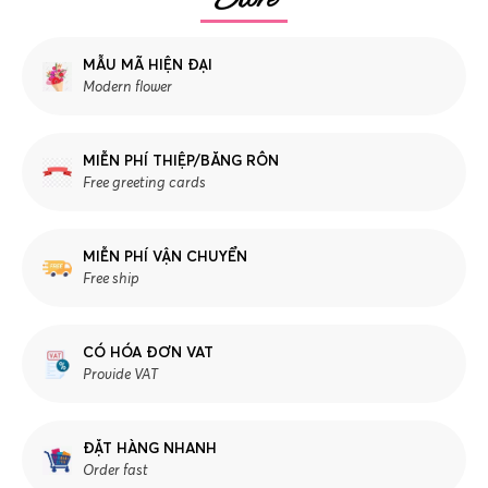
MẪU MÃ HIỆN ĐẠI
Modern flower
MIỄN PHÍ THIỆP/BĂNG RÔN
Free greeting cards
MIỄN PHÍ VẬN CHUYỂN
Free ship
CÓ HÓA ĐƠN VAT
Provide VAT
ĐẶT HÀNG NHANH
Order fast