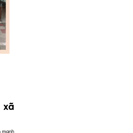
 xã
ển mạnh