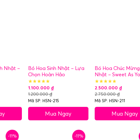
h Nhật –
Bó Hoa Sinh Nhật – Lựa
Bó Hoa Chúc Mừng 
Chọn Hoàn Hảo
Nhật – Sweet As Y
1.100.000
₫
2.500.000
₫
1.200.000
₫
2.750.000
₫
Mã SP: HSN-215
Mã SP: HSN-211
ay
Mua Ngay
Mua Ngay
-11%
-11%