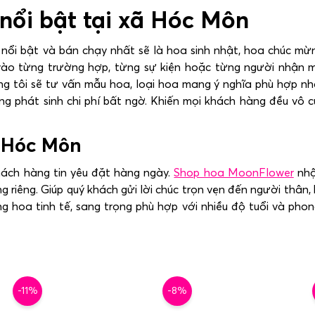
 nổi bật tại xã Hóc Môn
 nổi bật và bán chạy nhất sẽ là hoa sinh nhật, hoa chúc mừ
 vào từng trường hợp, từng sự kiện hoặc từng người nhận 
tôi sẽ tư vấn mẫu hoa, loại hoa mang ý nghĩa phù hợp nhấ
ng phát sinh chi phí bất ngờ. Khiến mọi khách hàng đều vô 
i Hóc Môn
hách hàng tin yêu đặt hàng ngày.
Shop hoa MoonFlower
nhậ
 riêng. Giúp quý khách gửi lời chúc trọn vẹn đến người thân,
ng hoa tinh tế, sang trọng phù hợp với nhiều độ tuổi và pho
-11%
-8%