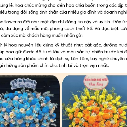
cúng lễ, hoa chúc mừng cho đến hoa chia buồn trong các dịp t
ếu trong đời sống tinh thần của nhiều gia đình và doanh nghi
lower ra đời như một địa chỉ đáng tin cậy và uy tín. Đáp ứ
iá, đa dạng về mẫu mã, phong cách thiết kế. Và đặc biệt c
và cảm xúc mà khách hàng muốn nhắn gửi.
ử lý hoa nguyên liệu đúng kỹ thuật như: cắt gốc, dưỡng nư
p hoa giữ được độ tươi lâu và màu sắc tự nhiên trước khi 
ác cửa hàng khác chính là dịch vụ tận tâm, tay nghề chuyên 
 những sản phẩm chỉn chu, tinh tế và trọn vẹn nhất.