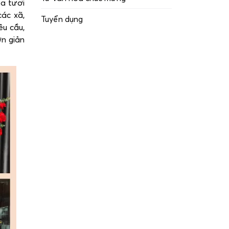
a tươi
ác xã,
Tuyển dụng
êu cầu,
n giản