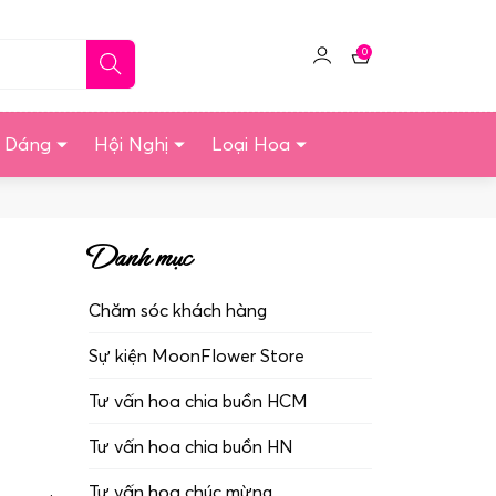
0
Click
Giỏ
để
hàng
quản
u Dáng
Hội Nghị
Loại Hoa
lý
tài
khoản
Danh mục
Chăm sóc khách hàng
Sự kiện MoonFlower Store
Tư vấn hoa chia buồn HCM
Tư vấn hoa chia buồn HN
Tư vấn hoa chúc mừng