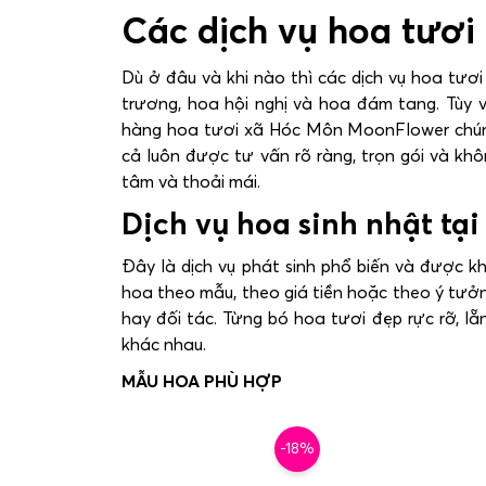
Các dịch vụ hoa tươi
Dù ở đâu và khi nào thì các dịch vụ hoa tươi
trương, hoa hội nghị và hoa đám tang. Tùy
hàng hoa tươi xã Hóc Môn MoonFlower chúng 
cả luôn được tư vấn rõ ràng, trọn gói và khô
tâm và thoải mái.
Dịch vụ hoa sinh nhật tạ
Đây là dịch vụ phát sinh phổ biến và được k
hoa theo mẫu, theo giá tiền hoặc theo ý tưởng
hay đối tác. Từng bó hoa tươi đẹp rực rỡ, lẵ
khác nhau.
-18%