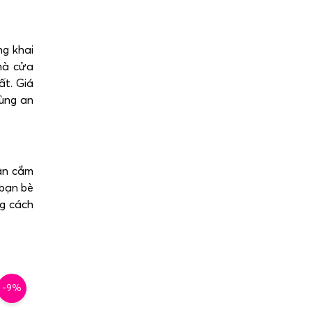
ng khai
mà cửa
t. Giá
cùng an
n cắm
 bạn bè
ng cách
-9%