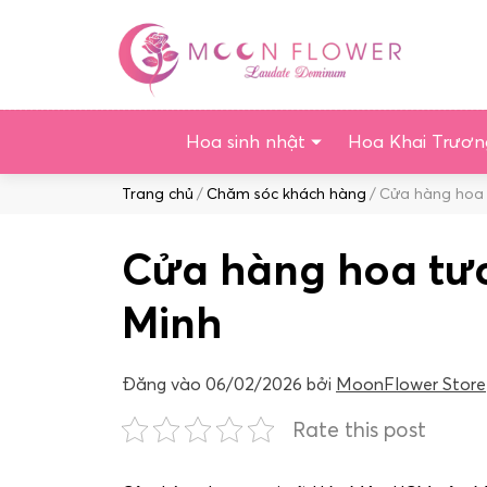
Chuyển
tới
nội
dung
Hoa sinh nhật
Hoa Khai Trươn
Duyệt:
Trang chủ
Chăm sóc khách hàng
Cửa hàng hoa 
Cửa hàng hoa tươ
Minh
Đăng vào
06/02/2026
bởi
MoonFlower Store
Rate this post