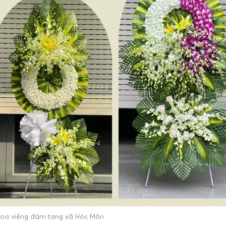
oa viếng đám tang xã Hóc Môn