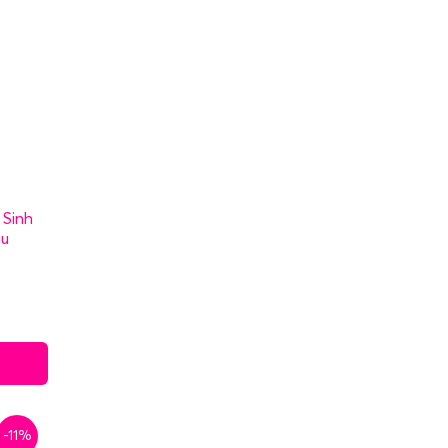
Sinh
ou
-11%