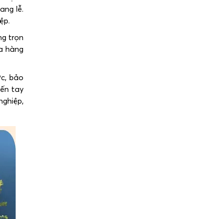
ang lễ.
ệp.
ng trọn
ửa hàng
ớc, bảo
đến tay
nghiệp,