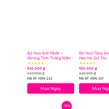
Bó Hoa Sinh Nhật –
Bó Hoa Tặng Sin
Hương Tình Tháng Năm
Hẹn Hò Gió Thu
530.000
₫
550.000
₫
650.000
₫
620.000
₫
Mã SP: HSN-222
Mã SP: HSN-221
Mua Ngay
Mua Ng
-18%