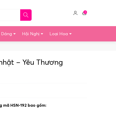
0
Click
Giỏ
để
hàng
quản
u Dáng
Hội Nghị
Loại Hoa
lý
tài
khoản
nhật – Yêu Thương
ng mã HSN-192 bao gồm: