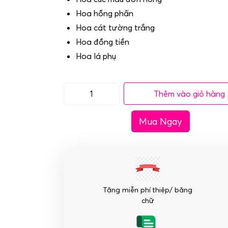
Hoa hồng phấn
Hoa cát tường trắng
Hoa đồng tiền
Hoa lá phụ
Thêm vào giỏ hàng
Bó
hoa
Mua Ngay
chúc
mừng
sinh
nhật
-
Yêu
Tặng miễn phí thiệp/ băng
Thương
chữ
số
lượng