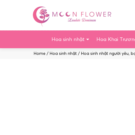
Chuyển
tới
nội
dung
Hoa sinh nhật
Hoa Khai Trươn
Home
/
Hoa sinh nhật
/
Hoa sinh nhật người yêu, b