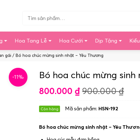
Tìm…
g
Hoa Tang Lễ
Hoa Cưới
Dịp Tặng
Kiể
ạn gái
/ Bó hoa chúc mừng sinh nhật – Yêu Thương
Bó hoa chúc mừng sinh 
-11%
800.000
₫
900.000
₫
Mã sản phẩm:
HSN-192
Còn hàng
Bó hoa chúc mừng sinh nhật – Yêu Thươ
Hoa cúc mẫu đơn hồng