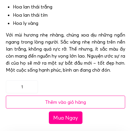
Hoa lan thái trắng
Hoa lan thái tím
Hoa ly vàng
Với mùi hương nhẹ nhàng, chúng xoa dịu những ngổn
ngang trong lòng người. Sắc vàng nhẹ nhàng trên nền
lan trắng, không quá rực rỡ. Thế nhưng, ít sắc màu ấy
còn mang đến nguồn hy vọng lớn lao. Nguyện ước sự ra
đi của họ sẽ mở ra một sự bắt đầu mới – tốt đẹp hơn.
Một cuộc sống hạnh phúc, bình an đang chờ đón.
Vòng
hoa
Thêm vào giỏ hàng
lan
tím
Mua Ngay
trắng
-