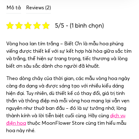
Mô tả
Reviews (2)
5/5 - (1 bình chọn)
Vòng
hoa
lan
tím
trắng –
Biết
Ơn
là
mẫu
hoa
phúng
viếng
được
thiết
kế
với
sự
kết
hợp
hài
hòa
giữa
sắc
tím
và
trắng,
thể
hiện
sự
trang
trọng,
tiếc
thương
và
lòng
biết
ơn
sâu
sắc
dành
cho
người
đã
khuất.
Theo
dòng
chảy
của
thời
gian,
các
mẫu
vòng
hoa
ngày
càng
đa
dạng
và
được
sáng
tạo
với
nhiều
kiểu
dáng
hiện
đại.
Tuy
nhiên,
dù
thiết
kế
có
thay
đổi,
giá
trị
tinh
thần
và
thông
điệp
mà
mỗi
vòng
hoa
mang
lại
vẫn
vẹn
nguyên
như
thuở
ban
đầu –
đó
là
sự
tưởng
nhớ,
lòng
thành
kính
và
lời
tiễn
biệt
cuối
cùng. Hãy cùng
dịch vụ
điện hoa
thuộc MoonFlower Store cùng tìm hiểu mẫu
hoa này nhé.