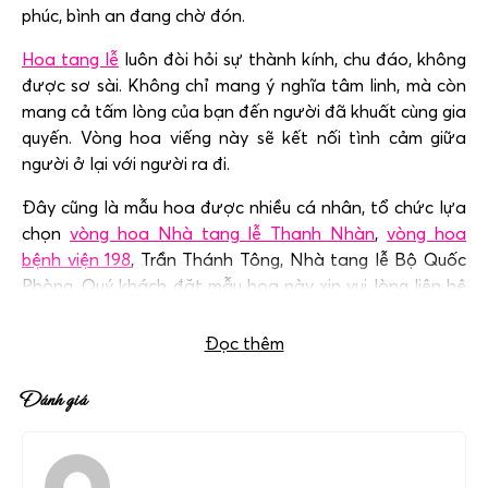
phúc, bình an đang chờ đón.
Hoa tang lễ
luôn đòi hỏi sự thành kính, chu đáo, không
được sơ sài. Không chỉ mang ý nghĩa tâm linh, mà còn
mang cả tấm lòng của bạn đến người đã khuất cùng gia
quyến. Vòng hoa viếng này sẽ kết nối tình cảm giữa
người ở lại với người ra đi.
Đây cũng là mẫu hoa được nhiều cá nhân, tổ chức lựa
chọn
vòng hoa Nhà tang lễ Thanh Nhàn
,
vòng hoa
bệnh viện 198
, Trần Thánh Tông
, Nhà tang lễ Bộ Quốc
Phòng. Quý khách đặt mẫu hoa này xin vui lòng liên hệ
với chúng tôi qua hotline:
0983 698 184
Đọc thêm
Đánh giá