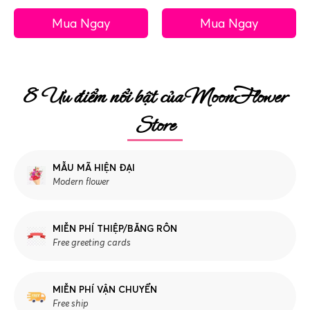
Mua Ngay
Mua Ngay
8 Ưu điểm nổi bật của MoonFlower
Store
MẪU MÃ HIỆN ĐẠI
Modern flower
MIỄN PHÍ THIỆP/BĂNG RÔN
Free greeting cards
MIỄN PHÍ VẬN CHUYỂN
Free ship