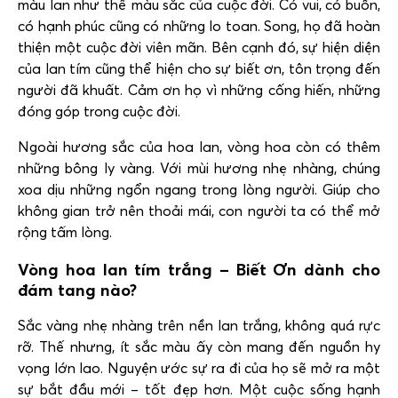
màu lan như thể màu sắc của cuộc đời. Có vui, có buồn,
có hạnh phúc cũng có những lo toan. Song, họ đã hoàn
thiện một cuộc đời viên mãn. Bên cạnh đó, sự hiện diện
của lan tím cũng thể hiện cho sự biết ơn, tôn trọng đến
người đã khuất. Cảm ơn họ vì những cống hiến, những
đóng góp trong cuộc đời.
Ngoài hương sắc của hoa lan, vòng hoa còn có thêm
những bông ly vàng. Với mùi hương nhẹ nhàng, chúng
xoa dịu những ngổn ngang trong lòng người. Giúp cho
không gian trở nên thoải mái, con người ta có thể mở
rộng tấm lòng.
Vòng hoa lan tím trắng – Biết Ơn dành cho
đám tang nào?
Sắc vàng nhẹ nhàng trên nền lan trắng, không quá rực
rỡ. Thế nhưng, ít sắc màu ấy còn mang đến nguồn hy
vọng lớn lao. Nguyện ước sự ra đi của họ sẽ mở ra một
sự bắt đầu mới – tốt đẹp hơn. Một cuộc sống hạnh