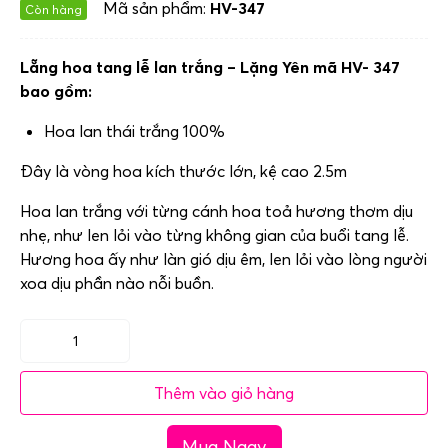
Mã sản phẩm:
HV-347
Còn hàng
Lẵng hoa tang lễ lan trắng – Lặng Yên mã HV- 347
bao gồm:
Hoa lan thái trắng 100%
Đây là vòng hoa kích thước lớn, kệ cao 2.5m
Hoa lan trắng với từng cánh hoa toả hương thơm dịu
nhẹ, như len lỏi vào từng không gian của buổi tang lễ.
Hương hoa ấy như làn gió dịu êm, len lỏi vào lòng người
xoa dịu phần nào nỗi buồn.
Lẵng
hoa
Thêm vào giỏ hàng
tang
lễ
Mua Ngay
lan