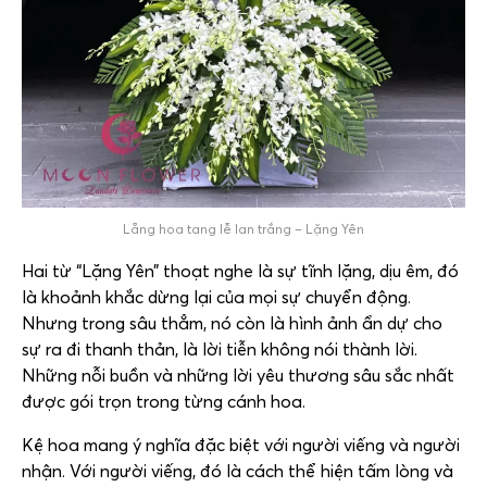
Lẵng hoa tang lễ lan trắng – Lặng Yên
Hai từ “Lặng Yên” thoạt nghe là sự tĩnh lặng, dịu êm, đó
là khoảnh khắc dừng lại của mọi sự chuyển động.
Nhưng trong sâu thẳm, nó còn là hình ảnh ẩn dự cho
sự ra đi thanh thản, là lời tiễn không nói thành lời.
Những nỗi buồn và những lời yêu thương sâu sắc nhất
được gói trọn trong từng cánh hoa.
Kệ hoa mang ý nghĩa đặc biệt với người viếng và người
nhận. Với người viếng, đó là cách thể hiện tấm lòng và