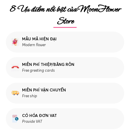
8 Ưu điểm nổi bật của MoonFlower
Store
MẪU MÃ HIỆN ĐẠI
Modern flower
MIỄN PHÍ THIỆP/BĂNG RÔN
Free greeting cards
MIỄN PHÍ VẬN CHUYỂN
Free ship
CÓ HÓA ĐƠN VAT
Provide VAT