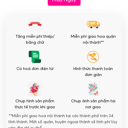
trắng
-
Lặng
Yên
số
Tặng miễn phí thiệp/
Miễn phí giao hoa quận
lượng
băng chữ
nội thành**
Có hoá đơn điện tử
Hình thức thanh toán
đơn giản
Chụp hình sản phẩm
Chụp ảnh sản phẩm tại
thực tế trước khi giao
nơi giao
**Miễn phí giao hoa nội thành tại các thành phố trên 34
tỉnh thành. Một số quận, huyện ngoại thành sẽ tính phí tùy
vào địa chỉ cụ thể.