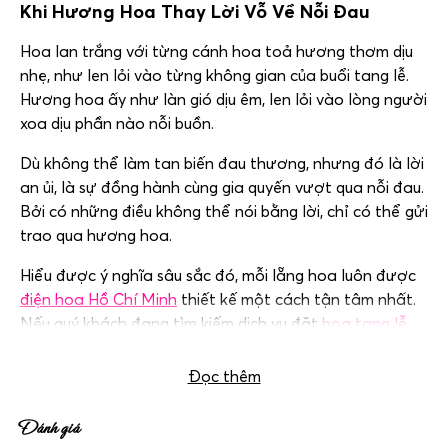
Khi Hương Hoa Thay Lời Vỗ Về Nỗi Đau
Hoa lan trắng với từng cánh hoa toả hương thơm dịu
nhẹ, như len lỏi vào từng không gian của buổi tang lễ.
Hương hoa ấy như làn gió dịu êm, len lỏi vào lòng người
xoa dịu phần nào nỗi buồn.
Dù không thể làm tan biến đau thương, nhưng đó là lời
an ủi, là sự đồng hành cùng gia quyến vượt qua nỗi đau.
Bởi có những điều không thể nói bằng lời, chỉ có thể gửi
trao qua hương hoa.
Hiểu được ý nghĩa sâu sắc đó, mỗi lẵng hoa luôn được
điện hoa Hồ Chí Minh
thiết kế một cách tận tâm nhất.
Nếu quý khách đang tìm kiếm dịch vụ đặt
hoa tang lễ
TP.HCM
, xin vui lòng liên hệ qua sđt
0983698184
Đọc thêm
Đánh giá