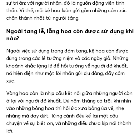
sự tri ân; với người nhận, đó là nguồn động viên tinh
thần. Vì thế, mỗi kệ hoa luôn gửi gắm những cảm xúc
chân thành nhất từ người tặng.
Ngoài tang lễ, lẵng hoa còn được sử dụng khi
nào?
Ngoài việc sử dụng trong đám tang, kệ hoa còn được
dùng trong các lễ tưởng niệm và các ngày giỗ. Những
khoảnh khắc lặng lẽ để hồi tưởng về người đã khuất,
nó hiện diện như một lời nhắn gửi dịu dàng, đầy cảm
xúc.
Vòng hoa còn là nhịp cầu kết nối giữa những người còn
ở lại với người đã khuất. Dù năm tháng có trôi, khi nhìn
vào những bông hoa thì hồi ức xưa bỗng ùa về, nhẹ
nhàng mà day dứt. Từng cánh đều kể lại một câu
chuyện về sự biết ơn, và những điều chưa kịp nói thành
lời.