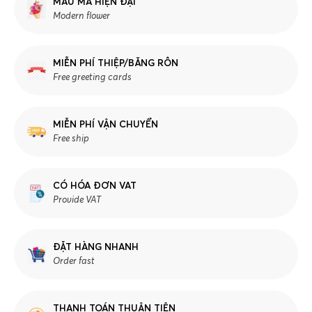
MẪU MÃ HIỆN ĐẠI
Modern flower
MIỄN PHÍ THIỆP/BĂNG RÔN
Free greeting cards
MIỄN PHÍ VẬN CHUYỂN
Free ship
CÓ HÓA ĐƠN VAT
Provide VAT
ĐẶT HÀNG NHANH
Order fast
THANH TOÁN THUẬN TIỆN