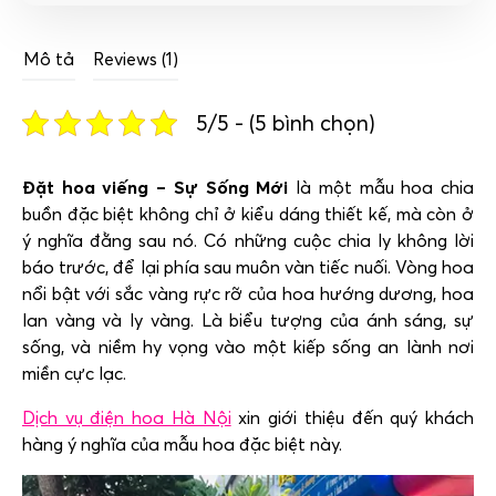
Mô tả
Reviews (1)
5/5 - (5 bình chọn)
Đặt hoa viếng – Sự Sống Mới
là một mẫu hoa chia
buồn đặc biệt không chỉ ở kiểu dáng thiết kế, mà còn ở
ý nghĩa đằng sau nó. Có những cuộc chia ly không lời
báo trước, để lại phía sau muôn vàn tiếc nuối. Vòng hoa
nổi bật với sắc vàng rực rỡ của hoa hướng dương, hoa
lan vàng và ly vàng. Là biểu tượng của ánh sáng, sự
sống, và niềm hy vọng vào một kiếp sống an lành nơi
miền cực lạc.
Dịch vụ điện hoa Hà Nội
xin giới thiệu đến quý khách
hàng ý nghĩa của mẫu hoa đặc biệt này.