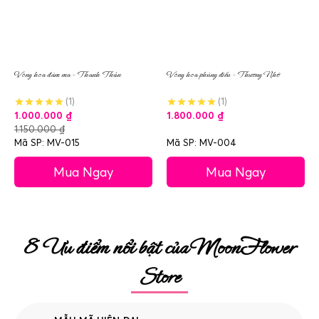
Vòng hoa đám ma – Thanh Thản
Vòng hoa phúng điếu – Thương Nhớ
(1)
(1)
1.000.000
₫
1.800.000
₫
1.150.000
₫
Mã SP: MV-015
Mã SP: MV-004
Mua Ngay
Mua Ngay
8 Ưu điểm nổi bật của MoonFlower
Store