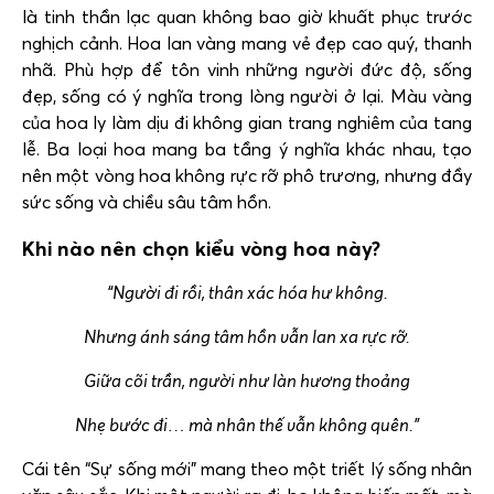
là tinh thần lạc quan không bao giờ khuất phục trước
nghịch cảnh. Hoa lan vàng mang vẻ đẹp cao quý, thanh
nhã. Phù hợp để tôn vinh những người đức độ, sống
đẹp, sống có ý nghĩa trong lòng người ở lại. Màu vàng
của hoa ly làm dịu đi không gian trang nghiêm của tang
lễ. Ba loại hoa mang ba tầng ý nghĩa khác nhau, tạo
nên một vòng hoa không rực rỡ phô trương, nhưng đầy
sức sống và chiều sâu tâm hồn.
Khi nào nên chọn kiểu vòng hoa này?
“Người đi rồi, thân xác hóa hư không.
Nhưng ánh sáng tâm hồn vẫn lan xa rực rỡ.
Giữa cõi trần, người như làn hương thoảng
Nhẹ bước đi… mà nhân thế vẫn không quên.”
Cái tên “Sự sống mới” mang theo một triết lý sống nhân