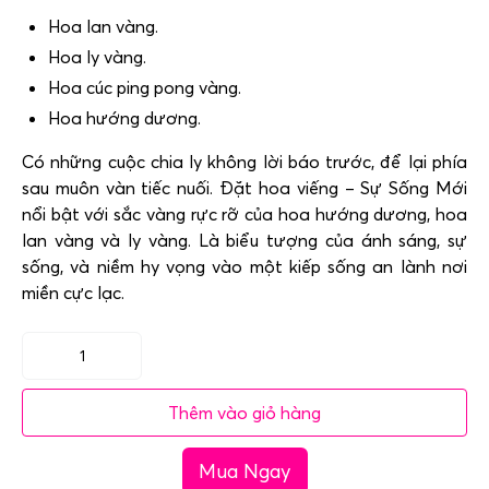
Hoa lan vàng.
Hoa ly vàng.
Hoa cúc ping pong vàng.
Hoa hướng dương.
Có những cuộc chia ly không lời báo trước, để lại phía
sau muôn vàn tiếc nuối. Đặt hoa viếng – Sự Sống Mới
nổi bật với sắc vàng rực rỡ của hoa hướng dương, hoa
lan vàng và ly vàng. Là biểu tượng của ánh sáng, sự
sống, và niềm hy vọng vào một kiếp sống an lành nơi
miền cực lạc.
Đặt
hoa
Thêm vào giỏ hàng
viếng
-
Mua Ngay
Sự