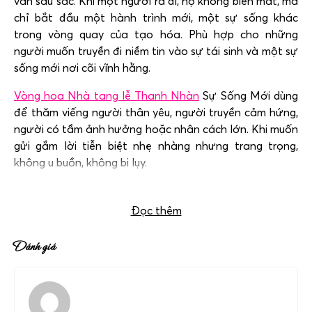
văn sâu sắc. Khi một người ra đi, họ không biến mất, mà
chỉ bắt đầu một hành trình mới, một sự sống khác
trong vòng quay của tạo hóa. Phù hợp cho những
người muốn truyền đi niềm tin vào sự tái sinh và một sự
sống mới nơi cõi vĩnh hằng.
Vòng hoa Nhà tang lễ Thanh Nhàn
Sự Sống Mới dùng
để thăm viếng người thân yêu, người truyền cảm hứng,
người có tầm ảnh hưởng hoặc nhân cách lớn. Khi muốn
gửi gắm lời tiễn biệt nhẹ nhàng nhưng trang trọng,
không u buồn, không bi lụy.
Hotline đặt hoa
0983698184
.
Đọc thêm
Đánh giá