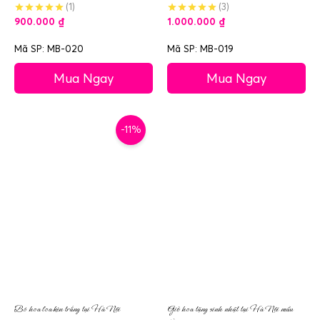
(1)
(3)
900.000
₫
1.000.000
₫
Mã SP: MB-020
Mã SP: MB-019
Mua Ngay
Mua Ngay
-11%
Bó hoa loa kèn trắng tại Hà Nội
Giỏ hoa tặng sinh nhật tại Hà Nội mầu