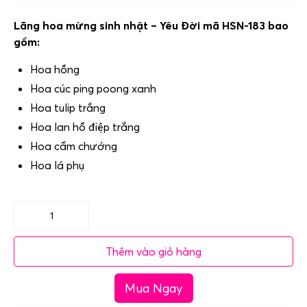
Lãng hoa mừng sinh nhật – Yêu Đời mã HSN-183 bao
gồm:
Hoa hồng
Hoa cúc ping poong xanh
Hoa tulip trắng
Hoa lan hồ điệp trắng
Hoa cẩm chướng
Hoa lá phụ
Lãng
hoa
Thêm vào giỏ hàng
mừng
sinh
Mua Ngay
nhật
-