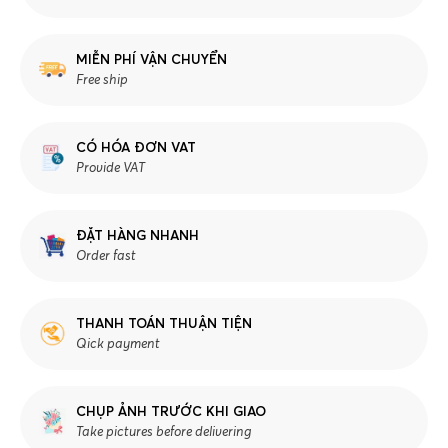
MIỄN PHÍ VẬN CHUYỂN
Free ship
CÓ HÓA ĐƠN VAT
Provide VAT
ĐẶT HÀNG NHANH
Order fast
THANH TOÁN THUẬN TIỆN
Qick payment
CHỤP ẢNH TRƯỚC KHI GIAO
Take pictures before delivering