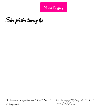
Mua Ngay
Sản phẩm tương tự
Bó hoa chúc mừng hồng pink OHARA
Bó hoa tặng Mẹ tặng Vợ HOA
cát tường xanh
MẪU ĐƠN