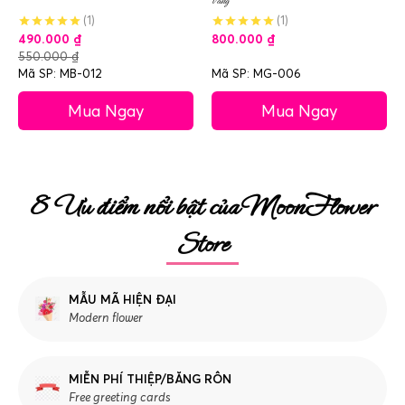
vàng
(1)
(1)
490.000
₫
800.000
₫
550.000
₫
Mã SP: MB-012
Mã SP: MG-006
Mua Ngay
Mua Ngay
8 Ưu điểm nổi bật của MoonFlower
Store
MẪU MÃ HIỆN ĐẠI
Modern flower
MIỄN PHÍ THIỆP/BĂNG RÔN
Free greeting cards