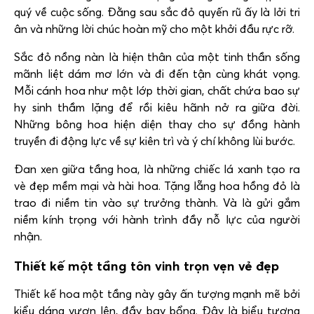
quý về cuộc sống. Đằng sau sắc đỏ quyến rũ ấy là lởi tri
ân và những lời chúc hoàn mỹ cho một khởi đầu rực rỡ.
Sắc đỏ nồng nàn là hiện thân của một tinh thần sống
mãnh liệt dám mơ lớn và đi đến tận cùng khát vọng.
Mỗi cánh hoa như một lớp thời gian, chất chứa bao sự
hy sinh thầm lặng để rồi kiêu hãnh nở ra giữa đời.
Những bông hoa hiện diện thay cho sự đồng hành
truyền đi động lực về sự kiên trì và ý chí không lùi bước.
Đan xen giữa tầng hoa, là những chiếc lá xanh tạo ra
vè đẹp mềm mại và hài hoa. Tặng lẵng hoa hồng đỏ là
trao đi niềm tin vào sự trưởng thành. Và là gửi gắm
niềm kính trọng với hành trình đầy nỗ lực của người
nhận.
Thiết kế một tầng tôn vinh trọn vẹn vẻ đẹp
Thiết kế hoa một tầng này gây ấn tượng mạnh mẽ bởi
kiểu dáng vươn lên, đầy bay bổng. Đây là biểu tượng