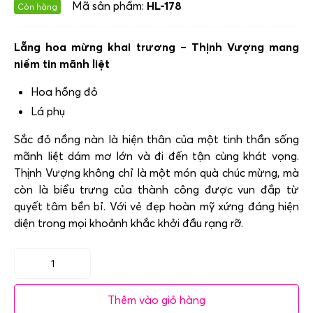
Mã sản phẩm:
HL-178
Còn hàng
Lẵng hoa mừng khai trương – Thịnh Vượng mang
niềm tin mãnh liệt
Hoa hồng đỏ
Lá phụ
Sắc đỏ nồng nàn là hiện thân của một tinh thần sống
mãnh liệt dám mơ lớn và đi đến tận cùng khát vọng.
Thịnh Vượng không chỉ là một món quà chúc mừng, mà
còn là biểu trưng của thành công được vun đắp từ
quyết tâm bền bỉ. Với vẻ đẹp hoàn mỹ xứng đáng hiện
diện trong mọi khoảnh khắc khởi đầu rạng rỡ.
Lẵng
hoa
Thêm vào giỏ hàng
mừng