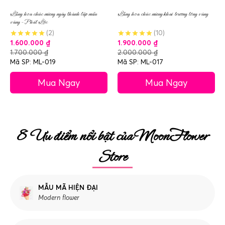
Lẵng hoa chúc mừng ngày thành lập mầu
Lẵng hoa chúc mừng khai trương tông vàng
vàng – Phát Lộc
(2)
(10)
1.600.000
₫
1.900.000
₫
1.700.000
₫
2.000.000
₫
Mã SP: ML-019
Mã SP: ML-017
Mua Ngay
Mua Ngay
8 Ưu điểm nổi bật của MoonFlower
Store
MẪU MÃ HIỆN ĐẠI
Modern flower