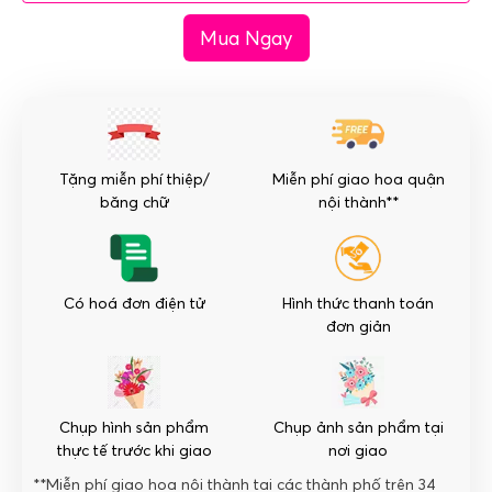
khai
Mua Ngay
trương
-
Thịnh
Vượng
số
lượng
Tặng miễn phí thiệp/
Miễn phí giao hoa quận
băng chữ
nội thành**
Có hoá đơn điện tử
Hình thức thanh toán
đơn giản
Chụp hình sản phẩm
Chụp ảnh sản phẩm tại
thực tế trước khi giao
nơi giao
**Miễn phí giao hoa nội thành tại các thành phố trên 34