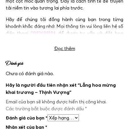
một cột mốc quan trọng. Đây là cách tinh tế để truyền
tải niềm tin vào tương lai phía trước.
Hãy để chúng tôi đồng hành cùng bạn trong từng
khoảnh khắc đáng nhớ. Mọi thông tin vui lòng liên hệ số
điện thoại
0983698184
để được tư vấn và đặt hoa
nhanh chóng.
Đọc thêm
Đánh giá
Chưa có đánh giá nào.
Hãy là người đầu tiên nhận xét “Lẵng hoa mừng
khai trương – Thịnh Vượng”
Email của bạn sẽ không được hiển thị công khai.
Các trường bắt buộc được đánh dấu
*
Đánh giá của bạn
*
Nhận xét của bạn
*