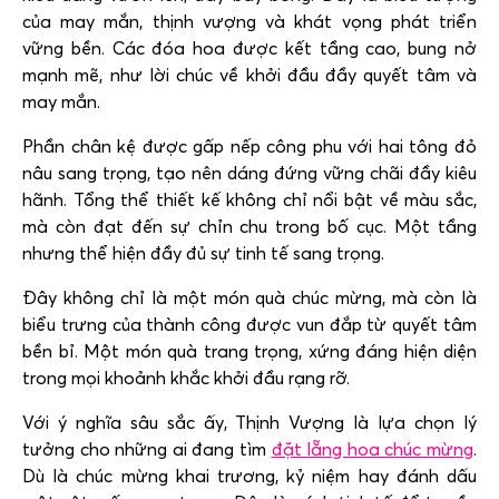
của may mắn, thịnh vượng và khát vọng phát triển
vững bền. Các đóa hoa được kết tầng cao, bung nở
mạnh mẽ, như lời chúc về khởi đầu đầy quyết tâm và
may mắn.
Phần chân kệ được gấp nếp công phu với hai tông đỏ
nâu sang trọng, tạo nên dáng đứng vững chãi đầy kiêu
hãnh. Tổng thể thiết kế không chỉ nổi bật về màu sắc,
mà còn đạt đến sự chỉn chu trong bố cục. Một tầng
nhưng thể hiện đầy đủ sự tinh tế sang trọng.
Đây không chỉ là một món quà chúc mừng, mà còn là
biểu trưng của thành công được vun đắp từ quyết tâm
bền bỉ. Một món quà trang trọng, xứng đáng hiện diện
trong mọi khoảnh khắc khởi đầu rạng rỡ.
Với ý nghĩa sâu sắc ấy, Thịnh Vượng là lựa chọn lý
tưởng cho những ai đang tìm
đặt lẵng hoa chúc mừng
.
Dù là chúc mừng khai trương, kỷ niệm hay đánh dấu