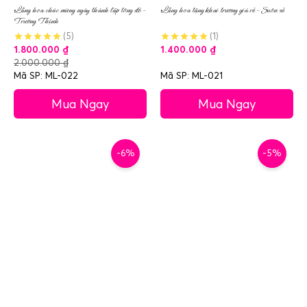
Lẵng hoa chúc mừng ngày thành lập tông đỏ –
Lẵng hoa tặng khai trương giá rẻ – Suôn sẻ
Trường Thịnh
(5)
(1)
1.800.000
₫
1.400.000
₫
2.000.000
₫
Mã SP: ML-022
Mã SP: ML-021
Mua Ngay
Mua Ngay
-6%
-5%