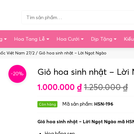
Tìm…
g
Hoa Tang Lễ
Hoa Cưới
Dịp Tặng
Kiể
uốc Việt Nam 27/2
/ Giỏ hoa sinh nhật – Lời Ngọt Ngào
Giỏ hoa sinh nhật – Lời
-20%
1.000.000
₫
1.250.000
₫
Mã sản phẩm:
HSN-196
Còn hàng
Giỏ hoa sinh nhật – Lời Ngọt Ngào mã HS
Hoa hồng sen