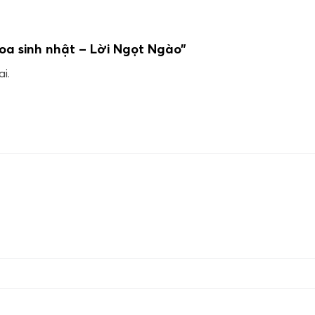
hoa sinh nhật – Lời Ngọt Ngào”
i.