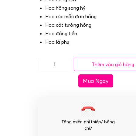
Hoa hồng song hỷ
Hoa cúc mẫu đơn hồng
Hoa cát tường hồng
Hoa đồng tiền
Hoa lá phụ
Thêm vào giỏ hàng
Giỏ
hoa
Mua Ngay
sinh
nhật
-
Lời
Ngọt
Ngào
Tặng miễn phí thiệp/ băng
số
chữ
lượng