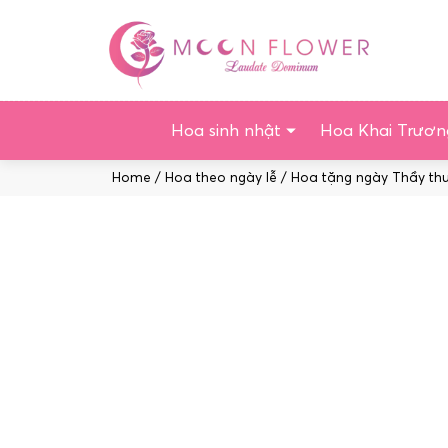
Chuyển
tới
nội
dung
Hoa sinh nhật
Hoa Khai Trươn
Home
/
Hoa theo ngày lễ
/
Hoa tặng ngày Thầy th