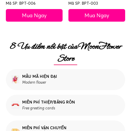
Mã SP: BPT-006
Mã SP: BPT-003
Mua Ngay
Mua Ngay
8 Ưu điểm nổi bật của MoonFlower
Store
MẪU MÃ HIỆN ĐẠI
Modern flower
MIỄN PHÍ THIỆP/BĂNG RÔN
Free greeting cards
MIỄN PHÍ VẬN CHUYỂN