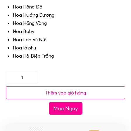
Hoa Hồng Đỏ
Hoa Hướng Dương
Hoa Hồng Vàng
Hoa Baby
Hoa Lan Vũ Nữ
Hoa lá phụ
Hoa Hồ Điệp Trắng
Hoa
bục
Thêm vào giỏ hàng
phát
biểu
Mua Ngay
–
Tôn
vinh
số