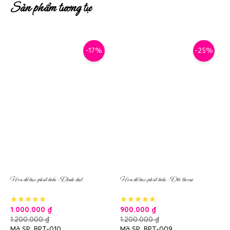
Sản phẩm tương tự
-17%
-25%
Hoa để bục phát biểu – Định đạt
Hoa để bục phát biểu – Đối thoại
1.000.000
₫
900.000
₫
1.200.000
₫
1.200.000
₫
Mã SP: BPT-010
Mã SP: BPT-009