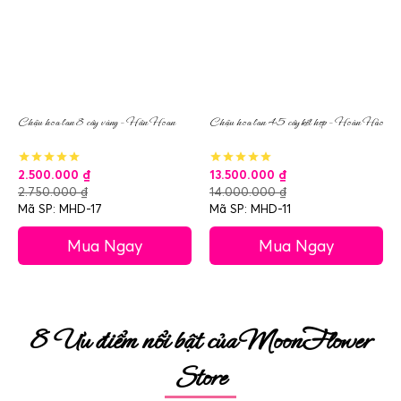
Chậu hoa lan 8 cây vàng – Hân Hoan
Chậu hoa lan 45 cây kết hợp – Hoàn Hảo
2.500.000
₫
13.500.000
₫
2.750.000
₫
14.000.000
₫
Mã SP: MHD-17
Mã SP: MHD-11
Mua Ngay
Mua Ngay
8 Ưu điểm nổi bật của MoonFlower
Store