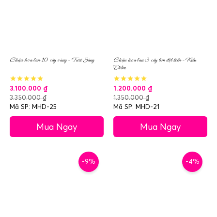
Chậu hoa lan 10 cây vàng – Tươi Sáng
Chậu hoa lan 3 cây tím đột biến – Kiều
Diễm
3.100.000
₫
1.200.000
₫
3.350.000
₫
1.350.000
₫
Mã SP: MHD-25
Mã SP: MHD-21
Mua Ngay
Mua Ngay
-9%
-4%