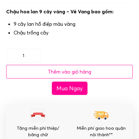
Chậu hoa lan 9 cây vàng – Vẻ Vang bao gồm:
9 cây lan hồ điệp màu vàng
Chậu trồng cây
Chậu
hoa
Thêm vào giỏ hàng
lan
9
Mua Ngay
cây
vàng
-
Vẻ
Vang
số
Tặng miễn phí thiệp/
Miễn phí giao hoa quận
lượng
băng chữ
nội thành**