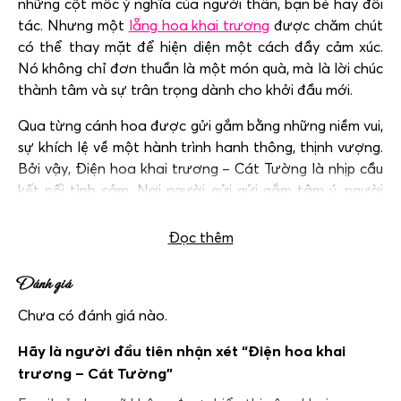
những cột mốc ý nghĩa của người thân, bạn bè hay đối
tác. Nhưng một
lẵng hoa khai trương
được chăm chút
có thể thay mặt để hiện diện một cách đầy cảm xúc.
Nó không chỉ đơn thuần là một món quà, mà là lời chúc
thành tâm và sự trân trọng dành cho khởi đầu mới.
Qua từng cánh hoa được gửi gắm bằng những niềm vui,
sự khích lệ về một hành trình hanh thông, thịnh vượng.
Bởi vậy, Điện hoa khai trương – Cát Tường là nhịp cầu
kết nối tình cảm. Nơi người gửi gửi gắm tâm ý, người
nhận cảm nhận được sự đồng hành.
Đọc thêm
Đánh giá
Chưa có đánh giá nào.
Hãy là người đầu tiên nhận xét “Điện hoa khai
trương – Cát Tường”