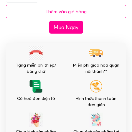
hoa
Thêm vào giỏ hàng
khai
trương
Mua Ngay
-
Cát
Tường
số
lượng
Tặng miễn phí thiệp/
Miễn phí giao hoa quận
băng chữ
nội thành**
Có hoá đơn điện tử
Hình thức thanh toán
đơn giản
Chụp hình sản phẩm
Chụp ảnh sản phẩm tại