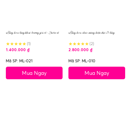
Lẵng hoa tặng khai trương giá rẻ – Suôn sẻ
Lẵng hoa chúc mừng hiện đại 3 tầng
(1)
(2)
1.400.000
₫
2.800.000
₫
Mã SP: ML-021
Mã SP: ML-010
Mua Ngay
Mua Ngay