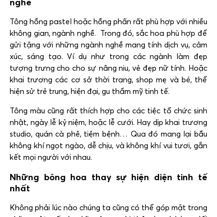
nghề
Tông hồng pastel hoặc hồng phấn rất phù hợp với nhiều
không gian, ngành nghề. Trong đó, sắc hoa phù hợp để
gửi tặng với những ngành nghề mang tính dịch vụ, cảm
xúc, sáng tạo. Ví dụ như trong các ngành làm đẹp
tượng trưng cho cho sự nâng niu, vẻ đẹp nữ tính. Hoặc
khai trương các cơ sở thời trang, shop mẹ và bé, thể
hiện sử trẻ trung, hiện đại, gu thẩm mỹ tinh tế.
Tông màu cũng rất thích hợp cho các tiệc tổ chức sinh
nhật, ngày lễ kỷ niệm, hoặc lễ cưới. Hay dịp khai trương
studio, quán cà phê, tiệm bệnh… Qua đó mang lại bầu
không khí ngọt ngào, dễ chịu, và không khí vui tươi, gắn
kết mọi người với nhau.
Những bông hoa thay sự hiện diện tinh tế
nhất
Không phải lúc nào chúng ta cũng có thể góp mặt trong