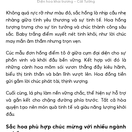
Điện hoa khai trương – Cát Tường
Không quá rực rỡ như màu đỏ, sắc hồng là nhịp cầu nhẹ
nhàng giữa tình yêu thương và sự tinh tế. Hoa hồng
tượng trưng cho sự tin tưởng và chúc thành công sâu
sắc. Baby trắng điểm xuyết nét tinh khôi, như lời chúc
may mắn âm thầm nhưng trọn vẹn.
Cúc mẫu đơn hồng điểm tô ở giữa cụm đại diện cho sự
phồn vinh và khởi đầu bền vững. Kết hợp với đó là
những cành hoa mõm sói vươn thẳng đầy kiêu hãnh,
biểu thị tinh thần và bản lĩnh vượt lên. Hoa đồng tiền
gửi gắm lời chúc phát tài, thịnh vượng.
Cuối cùng, lá phụ làm nền vững chắc, thể hiện sự hỗ trợ
và gắn kết cho chặng đường phía trước. Tất cả hòa
quyện tạo nên món quà tinh tế và giàu năng lượng khởi
đầu.
Sắc hoa phù hợp chúc mừng với nhiều ngành