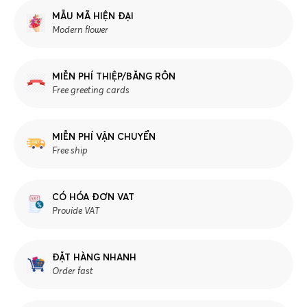
MẪU MÃ HIỆN ĐẠI
Modern flower
MIỄN PHÍ THIỆP/BĂNG RÔN
Free greeting cards
MIỄN PHÍ VẬN CHUYỂN
Free ship
CÓ HÓA ĐƠN VAT
Provide VAT
ĐẶT HÀNG NHANH
Order fast