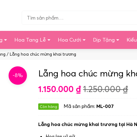
Tìm…
g
Hoa Tang Lễ
Hoa Cưới
Dịp Tặng
Kiể
àng
/ Lẵng hoa chúc mừng khai trương
Lẵng hoa chúc mừng kh
-8%
1.150.000
₫
1.250.000
₫
Mã sản phẩm:
ML-007
Còn hàng
Lẵng hoa chúc mừng khai trương tại Hà N
Hoa lan vũ nữ