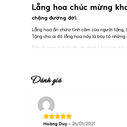
Lẵng hoa chúc mừng kha
chặng đường đời.
Lẵng hoa ẩn chứa tình cảm của người tặng, là
Tặng cho ai đó lẵng hoa này là bày tỏ những 
Đây là món quà tuyệt vời dành tặng bạn bè, 
Link sau:
https://moonflowerhanoi.com/danh
Đánh giá
Hoàng Duy
–
26/01/2021