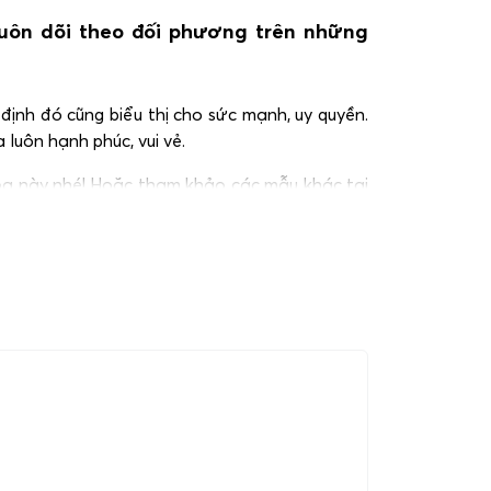
luôn dõi theo đối phương trên những
định đó cũng biểu thị cho sức mạnh, uy quyền.
luôn hạnh phúc, vui vẻ.
hoa này nhé! Hoặc tham khảo các mẫu khác tại