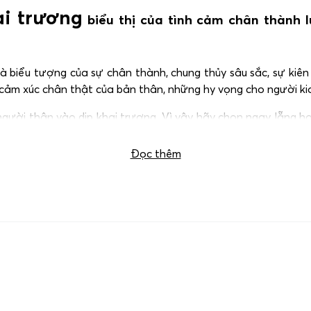
i trương
biểu thị của tình cảm chân thành 
 biểu tượng của sự chân thành, chung thủy sâu sắc, sự kiên 
cảm xúc chân thật của bản thân, những hy vọng cho người kia 
người thân vào dịp khai trương. Vì vậy hãy chọn ngay lẵng 
-muc/lang-hoa-chuc-mung/
Đọc thêm