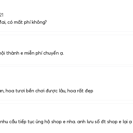
21
ai, có mất phí không?
ội thành e miễn phí chuyển ạ.
n, hoa tươi bền chơi được lâu, hoa rất đẹp
u cầu tiếp tục ủng hộ shop e nha. anh lưu số đt shop e lại 