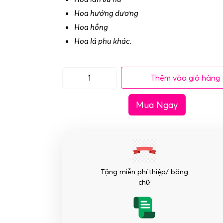
Hoa hướng dương
Hoa hồng
Hoa lá phụ khác.
Thêm vào giỏ hàng
Lẵng
hoa
Mua Ngay
chúc
mừng
khai
trương
số
lượng
Tặng miễn phí thiệp/ băng
chữ