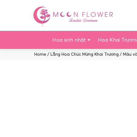
Chuyển
tới
nội
dung
Hoa sinh nhật
Hoa Khai Trươn
Home
/
Lẵng Hoa Chúc Mừng Khai Trương
/
Màu v