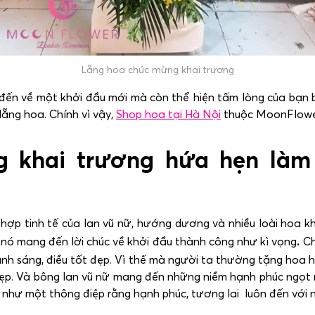
Lẵng hoa chúc mừng khai trương
ĩ đến về một khởi đầu mới mà còn thể hiện tấm lòng của bạn
lẵng hoa. Chính vì vậy,
Shop hoa tại Hà Nội
thuộc MoonFlower 
g khai trương
hứa hẹn làm
t hợp tinh tế của lan vũ nữ, hướng dương và nhiều loài hoa 
 nó mang đến lời chúc về khởi đầu thành công như kì vọng
.
Ch
 ánh sáng, điều tốt đẹp. Vì thế mà người ta thường tặng hoa 
đẹp. Và bông lan vũ nữ mang đến những niềm hạnh phúc ngọt
g như một thông điệp rằng hạnh phúc, tương lai luôn đến với