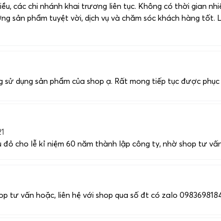
iều, các chi nhánh khai trương liên tục. Không có thời gian n
lượng sản phẩm tuyệt vời, dịch vụ và chăm sóc khách hàng tốt.
 sử dụng sản phẩm của shop ạ. Rất mong tiếp tục được phục v
21
đỏ cho lễ kỉ niệm 60 năm thành lập công ty, nhờ shop tư vấn 
op tư vấn hoặc, liên hệ với shop qua số đt có zalo 098369818