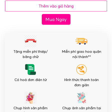
mừng
Thêm vào giỏ hàng
khai
trương
Mua Ngay
màu
xanh
-
Đại
phát
số
Tặng miễn phí thiệp/
Miễn phí giao hoa quận
lượng
băng chữ
nội thành**
Có hoá đơn điện tử
Hình thức thanh toán
đơn giản
Chụp hình sản phẩm
Chụp ảnh sản phẩm tại