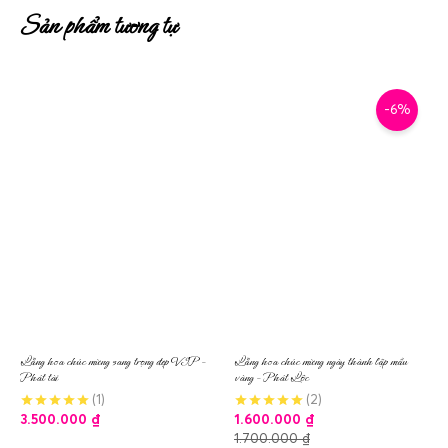
Sản phẩm tương tự
-6%
Lẵng hoa chúc mừng sang trọng đẹp VIP –
Lẵng hoa chúc mừng ngày thành lập mầu
Phát tài
vàng – Phát Lộc
(1)
(2)
3.500.000
₫
1.600.000
₫
1.700.000
₫