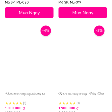
Mã SP: ML-020
Mã SP: ML-019
Mua Ngay
Mua Ngay
-4%
-5%
Kệ hoa khai trương tông mầu hồng tím
Kệ hoa chúc mừng đỏ vàng – Hưng Thịnh
(1)
(1)
1.300.000
₫
1.900.000
₫