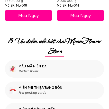
1.350.000
₫
2.000.000
₫
Mã SP: ML-018
Mã SP: ML-014
Mua Ngay
Mua Ngay
8 Ưu điểm nổi bật của MoonFlower
Store
MẪU MÃ HIỆN ĐẠI
Modern flower
MIỄN PHÍ THIỆP/BĂNG RÔN
Free greeting cards