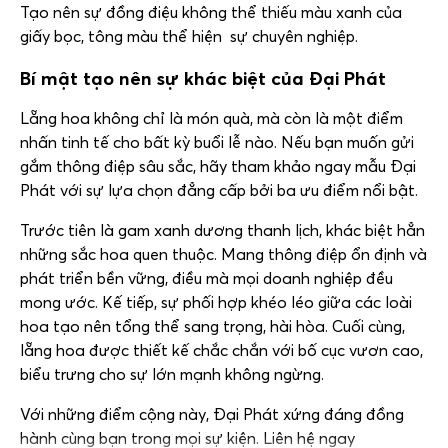
Tạo nên sự đồng điệu không thể thiếu màu xanh của
giấy bọc, tông màu thể hiện sự chuyên nghiệp.
Bí mật tạo nên sự khác biệt của Đại Phát
Lẵng hoa không chỉ là món quà, mà còn là một điểm
nhấn tinh tế cho bất kỳ buổi lễ nào. Nếu bạn muốn gửi
gắm thông điệp sâu sắc, hãy tham khảo ngay mẫu Đại
Phát với sự lựa chọn đẳng cấp bởi ba ưu điểm nổi bật.
Trước tiên là gam xanh dương thanh lịch, khác biệt hẳn
những sắc hoa quen thuộc. Mang thông điệp ổn định và
phát triển bền vững, điều mà mọi doanh nghiệp đều
mong ước. Kế tiếp, sự phối hợp khéo léo giữa các loài
hoa tạo nên tổng thể sang trọng, hài hòa. Cuối cùng,
lẵng hoa được thiết kế chắc chắn với bố cục vươn cao,
biểu trưng cho sự lớn mạnh không ngừng.
Với những điểm cộng này, Đại Phát xứng đáng đồng
hành cùng bạn trong mọi sự kiện. Liên hệ ngay