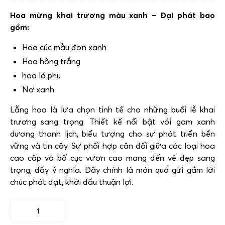
Hoa mừng khai trương màu xanh – Đại phát bao
gồm:
Hoa cúc mẫu đơn xanh
Hoa hồng trắng
hoa lá phụ
Nơ xanh
Lẵng hoa là lựa chọn tinh tế cho những buổi lễ khai
trương sang trọng. Thiết kế nổi bật với gam xanh
dương thanh lịch, biểu tượng cho sự phát triển bền
vững và tin cậy. Sự phối hợp cân đối giữa các loại hoa
cao cấp và bố cục vươn cao mang đến vẻ đẹp sang
trọng, đầy ý nghĩa. Đây chính là món quà gửi gắm lời
chúc phát đạt, khởi đầu thuận lợi.
Hoa