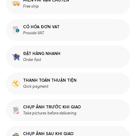
MIỄN PHÍ VẬN CHUYỂN
Free ship
CÓ HÓA ĐƠN VAT
Provide VAT
ĐẶT HÀNG NHANH
Order fast
THANH TOÁN THUẬN TIỆN
Qick payment
CHỤP ẢNH TRƯỚC KHI GIAO
Take pictures before delivering
CHỤP ẢNH SAU KHI GIAO