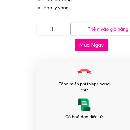
Hoa ly vàng
Thêm vào giỏ hàng
Lẵng
hoa
Mua Ngay
đám
tang
Vĩnh
Biệt
An
Nhiên
Tặng miễn phí thiệp/ băng
số
chữ
lượng
Có hoá đơn điện tử