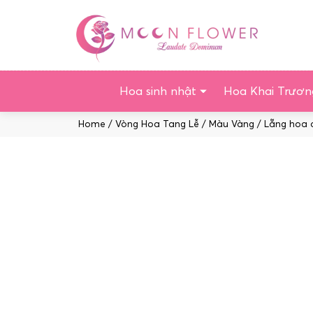
Chuyển
tới
nội
dung
Hoa sinh nhật
Hoa Khai Trươn
Home
/
Vòng Hoa Tang Lễ
/
Màu Vàng
/ Lẵng hoa 