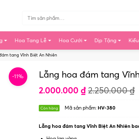
Tìm…
g
Hoa Tang Lễ
Hoa Cưới
Dịp Tặng
Kiể
đám tang Vĩnh Biệt An Nhiên
Lẵng hoa đám tang Vĩnh
-11%
2.000.000
₫
2.250.000
₫
Mã sản phẩm:
HV-380
Còn hàng
Lẵng hoa đám tang Vĩnh Biệt An Nhiên ba
Hoa lan vàng