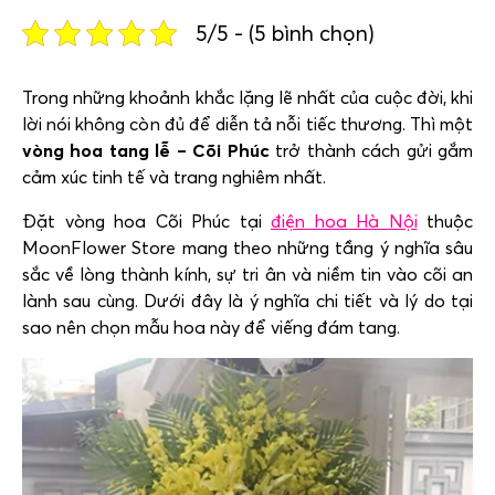
5/5 - (5 bình chọn)
Trong những khoảnh khắc lặng lẽ nhất của cuộc đời, khi
lời nói không còn đủ để diễn tả nỗi tiếc thương. Thì một
vòng hoa tang lễ –
Cõi Phúc
trở thành cách gửi gắm
cảm xúc tinh tế và trang nghiêm nhất.
Đặt vòng hoa Cõi Phúc tại
điện hoa Hà Nội
thuộc
MoonFlower Store mang theo những tầng ý nghĩa sâu
sắc về lòng thành kính, sự tri ân và niềm tin vào cõi an
lành sau cùng. Dưới đây là ý nghĩa chi tiết và lý do tại
sao nên chọn mẫu hoa này để viếng đám tang.