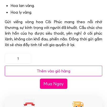
Hoa lan vàng.
Hoa ly vàng.
Gửi viếng vòng hoa Cõi Phúc mang theo nỗi nhớ
thương, sự kính trọng với người đã khuất. Cầu chúc cho
linh hồn của họ được siêu thoát, yên nghỉ ở cõi phúc
lành, không còn khổ đau, phiền não. Đồng thời gửi gắm
lời sẻ chia đầy tinh tế với gia quyến ở lại.
Vòng
hoa
Thêm vào giỏ hàng
tang
lễ
Mua Ngay
-
Cõi
Phúc
số
lượng