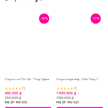
-18%
-13%
Vòng hoa oval Hà Nội – Trang Nghiêm
Vòng hoa truyền thống – Vĩnh Hằng 2
(1)
(1)
450.000
₫
1.000.000
₫
550.000
₫
1.150.000
₫
Mã SP: MV-013
Mã SP: MV-021