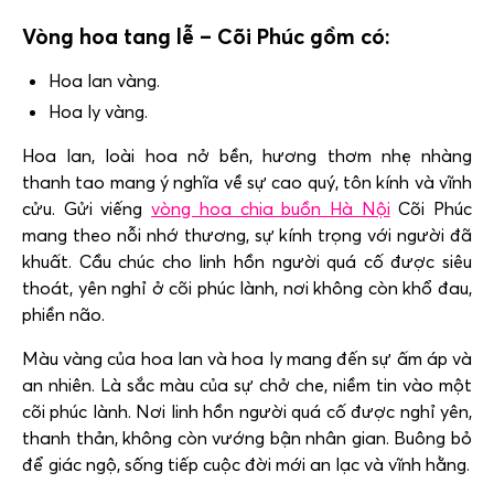
Vòng hoa tang lễ – Cõi Phúc gồm có:
Hoa lan vàng.
Hoa ly vàng.
Hoa lan, loài hoa nở bền, hương thơm nhẹ nhàng
thanh tao mang ý nghĩa về sự cao quý, tôn kính và vĩnh
cửu. Gửi viếng
vòng hoa chia buồn Hà Nội
Cõi Phúc
mang theo nỗi nhớ thương, sự kính trọng với người đã
khuất. Cầu chúc cho linh hồn người quá cố được siêu
thoát, yên nghỉ ở cõi phúc lành, nơi không còn khổ đau,
phiền não.
Màu vàng của hoa lan và hoa ly mang đến sự ấm áp và
an nhiên. Là sắc màu của sự chở che, niềm tin vào một
cõi phúc lành. Nơi linh hồn người quá cố được nghỉ yên,
thanh thản, không còn vướng bận nhân gian. Buông bỏ
để giác ngộ, sống tiếp cuộc đời mới an lạc và vĩnh hằng.