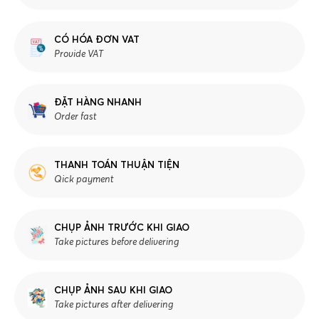
CÓ HÓA ĐƠN VAT
Provide VAT
ĐẶT HÀNG NHANH
Order fast
THANH TOÁN THUẬN TIỆN
Qick payment
CHỤP ẢNH TRƯỚC KHI GIAO
Take pictures before delivering
CHỤP ẢNH SAU KHI GIAO
Take pictures after delivering