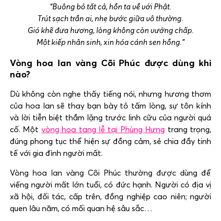
“Buông bỏ tất cả, hồn ta về với Phật.
Trút sạch trần ai, nhẹ bước giữa vô thường.
Gió khẽ đưa hương, lòng không còn vướng chấp.
Một kiếp nhân sinh, xin hóa cánh sen hồng.”
Vòng hoa lan vàng Cõi Phúc được dùng khi
nào?
Dù không còn nghe thấy tiếng nói, nhưng hương thơm
của hoa lan sẽ thay bạn bày tỏ tấm lòng, sự tôn kính
và lời tiễn biệt thầm lặng trước linh cữu của người quá
cố. Một
vòng hoa tang lễ tại Phùng Hưng
trang trọng,
đúng phong tục thể hiện sự đồng cảm, sẻ chia đầy tinh
tế với gia đình người mất.
Vòng hoa lan vàng Cõi Phúc thường được dùng để
viếng người mất lớn tuổi, có đức hạnh. Người có địa vị
xã hội, đối tác, cấp trên, đồng nghiệp cao niên; người
quen lâu năm, có mối quan hệ sâu sắc…