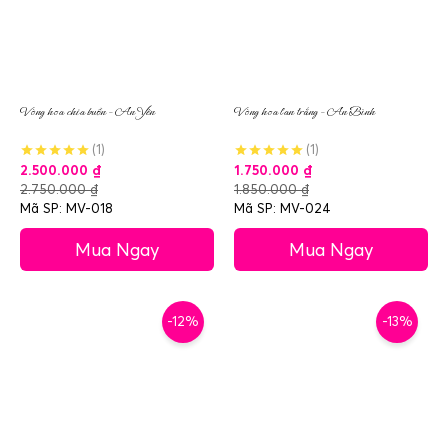
Vòng hoa chia buồn – An Yên
Vòng hoa lan trắng – An Bình
(1)
(1)
2.500.000
₫
1.750.000
₫
2.750.000
₫
1.850.000
₫
Mã SP: MV-018
Mã SP: MV-024
Mua Ngay
Mua Ngay
-12%
-13%