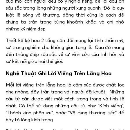
của mỗi con người đều có ý nghĩa riêng, để lại dấu ấn
sâu sắc trong lòng những người xung quanh. Đó là quy
luật lẽ sống vô thường, đồng thời cũng là cách để
chúng ta trân trọng từng khoảnh khắc, và ghi nhớ
những kỷ niệm đẹp.
Thiết kế kệ hoa 2 tầng cân đối mang lại tính thẩm mỹ,
sự trang nghiêm cho không gian tang lễ. Qua đó mang
đến thông điệp sâu sắc về sự vĩnh cửu của linh hồn và
sự kết nối giữa hai thế giới.
Nghệ Thuật Ghi Lời Viếng Trên Lãng Hoa
Mỗi lời viếng trên lẵng hoa là cảm xúc được chắt lọc
nhẹ nhàng, đầy trân trọng với người đã khuất. Những
câu từ cần được viết một cách trang trọng và tinh tế
nhất. Có thể sử dụng những câu từ như “Kính viếng”,
“Thành kính phân ưu”, hoặc “Vô cùng thương tiếc” để
bày tỏ lòng kính trọng.