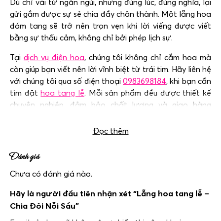
Dù chỉ vài từ ngắn ngủi, nhưng đúng lúc, đúng nghĩa, lại
gửi gắm được sự sẻ chia đầy chân thành. Một lẵng hoa
đám tang sẽ trở nên trọn vẹn khi lời viếng được viết
bằng sự thấu cảm, không chỉ bởi phép lịch sự.
Tại
dịch vụ điện hoa
, chúng tôi không chỉ cắm hoa mà
còn giúp bạn viết nên lời vĩnh biệt từ trái tim. Hãy liên hệ
với chúng tôi qua số điện thoại
0983698184
, khi bạn cần
tìm đặt
hoa tang lễ
. Mỗi sản phẩm đều được thiết kế
chuyên nghiệp, đảm bảo chất lượng và giao hàng
nhanh chóng.
Đọc thêm
Đánh giá
Chưa có đánh giá nào.
Hãy là người đầu tiên nhận xét “Lẵng hoa tang lễ –
Chia Đôi Nỗi Sầu”