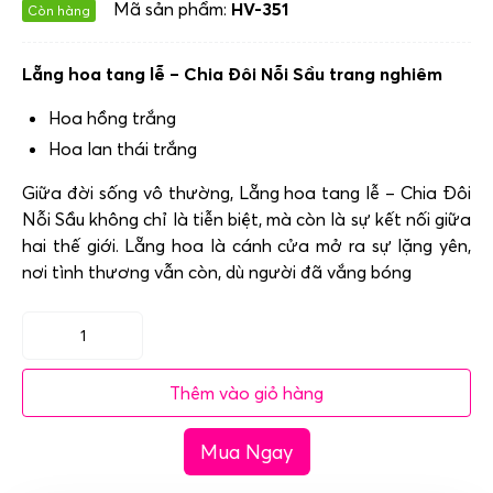
Mã sản phẩm:
HV-351
Còn hàng
Lẵng hoa tang lễ – Chia Đôi Nỗi Sầu trang nghiêm
Hoa hồng trắng
Hoa lan thái trắng
Giữa đời sống vô thường, Lẵng hoa tang lễ – Chia Đôi
Nỗi Sầu không chỉ là tiễn biệt, mà còn là sự kết nối giữa
hai thế giới. Lẵng hoa là cánh cửa mở ra sự lặng yên,
nơi tình thương vẫn còn, dù người đã vắng bóng
Lẵng
hoa
Thêm vào giỏ hàng
tang
lễ
Mua Ngay
-
Chia