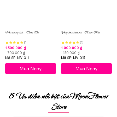
Hoa phúng điếu – Thiên Thu
Vòng hoa đám ma – Thanh Thản
(1)
(1)
1.500.000
₫
1.000.000
₫
1.700.000
₫
1.150.000
₫
Mã SP: MV-011
Mã SP: MV-015
Mua Ngay
Mua Ngay
8 Ưu điểm nổi bật của MoonFlower
Store