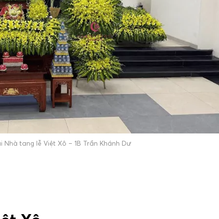
i Nhà tang lễ Việt Xô – 1B Trần Khánh Dư