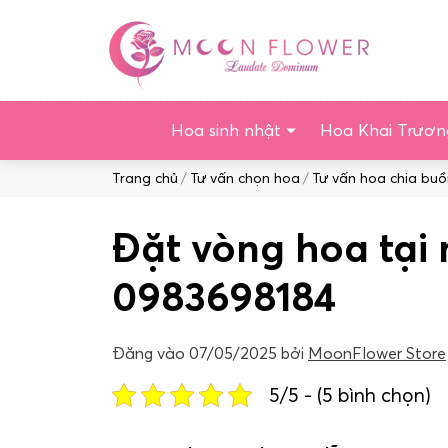
Chuyển
tới
nội
dung
Hoa sinh nhật
Hoa Khai Trươn
Duyệt:
Trang chủ
Tư vấn chọn hoa
Tư vấn hoa chia bu
Đặt vòng hoa tại 
0983698184
Đăng vào
07/05/2025
bởi
MoonFlower Store
5/5 - (5 bình chọn)