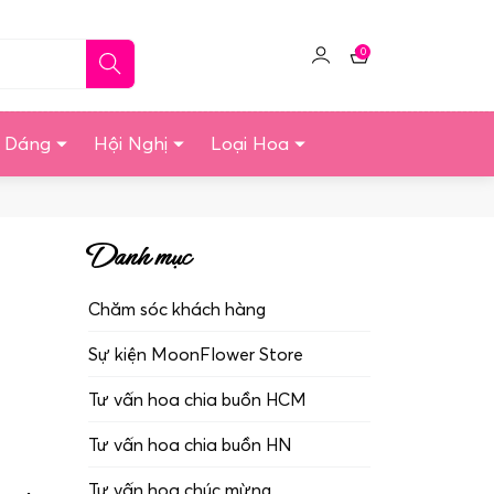
0
Click
Giỏ
để
hàng
quản
u Dáng
Hội Nghị
Loại Hoa
lý
tài
khoản
Danh mục
Chăm sóc khách hàng
Sự kiện MoonFlower Store
Tư vấn hoa chia buồn HCM
Tư vấn hoa chia buồn HN
Tư vấn hoa chúc mừng