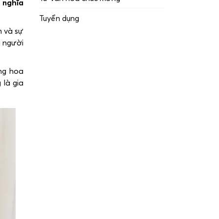
 nghĩa
Tuyển dụng
 và sự
i người
ng hoa
 là gia