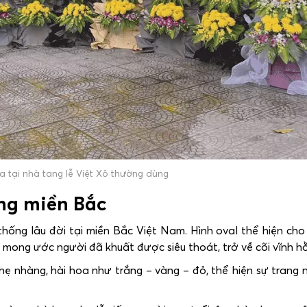
 tại nhà tang lễ Việt Xô thường dùng
ống miền Bắc
hống lâu đời tại miền Bắc Việt Nam. Hình oval thể hiện cho
và mong ước người đã khuất được siêu thoát, trở về cõi vĩnh h
ẹ nhàng, hài hoa như trắng – vàng – đỏ, thể hiện sự trang 