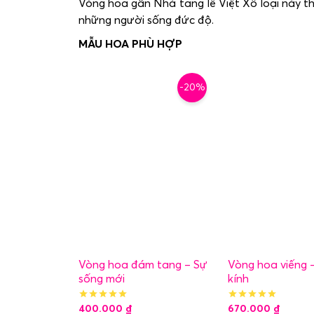
Vòng hoa gần Nhà tang lễ Việt Xô loại này th
những người sống đức độ.
-20%
Vòng hoa đám tang – Sự
Vòng hoa viếng 
sống mới
kính
400.000
₫
670.000
₫