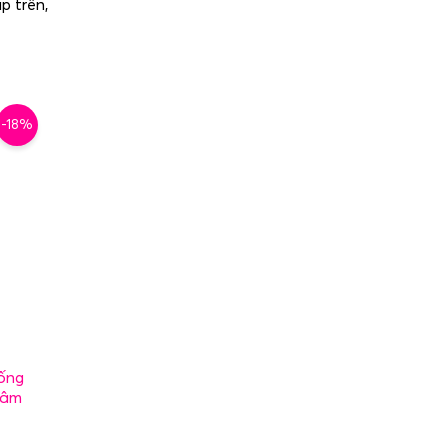
p trên,
-18%
ống
Tâm