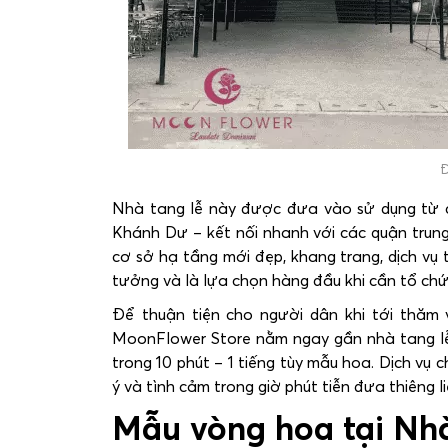
Đ
Nhà tang lễ này được đưa vào sử dụng từ cu
Khánh Dư – kết nối nhanh với các quận trun
cơ sở hạ tầng mới đẹp, khang trang, dịch vụ 
tưởng và là lựa chọn hàng đầu khi cần tổ ch
Để thuận tiện cho người dân khi tới thăm v
MoonFlower Store nằm ngay gần nhà tang lễ 
trong 10 phút – 1 tiếng tùy mẫu hoa. Dịch vụ
ý và tình cảm trong giờ phút tiễn đưa thiêng li
Mẫu vòng hoa tại Nhà