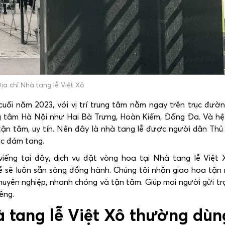
ịa chỉ Nhà tang lễ Việt Xô
ối năm 2023, với vị trí trung tâm nằm ngay trên trục đườ
g tâm Hà Nội như Hai Bà Trưng, Hoàn Kiếm, Đống Đa. Và hệ
tận tâm, uy tín. Nên đây là nhà tang lễ được người dân Thủ
ức đám tang.
iếng tại đây, dịch vụ đặt vòng hoa tại Nhà tang lễ Việt 
sẽ luôn sẵn sàng đồng hành. Chúng tôi nhận giao hoa tận 
 chuyên nghiệp, nhanh chóng và tận tâm. Giúp mọi người gửi t
êng.
 tang lễ Việt Xô thường dùn