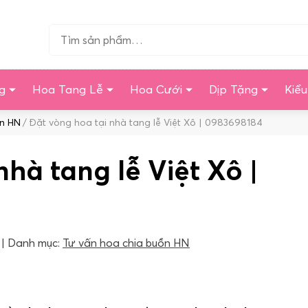
Tìm…
g
Hoa Tang Lễ
Hoa Cưới
Dịp Tặng
Kiể
ồn HN
Đặt vòng hoa tại nhà tang lễ Việt Xô | 0983698184
nhà tang lễ Việt Xô |
Danh mục:
Tư vấn hoa chia buồn HN