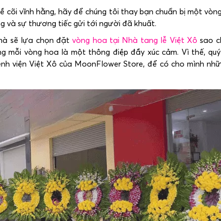
 cõi vĩnh hằng, hãy để chúng tôi thay bạn chuẩn bị một vòn
g và sự thương tiếc gửi tới người đã khuất.
mà sẽ lựa chọn
đặt
vòng hoa tại Nhà tang lễ Việt Xô
sao c
ng mỗi vòng hoa là một thông điệp đầy xúc cảm. Vì thế, qu
nh viện Việt Xô của MoonFlower Store, để có cho mình nhữ