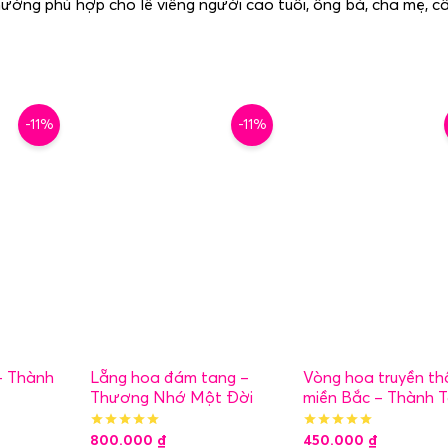
ường phù hợp cho lễ viếng người cao tuổi, ông bà, cha mẹ, cấ
-11%
-11%
– Thành
Lẵng hoa đám tang –
Vòng hoa truyền th
Thương Nhớ Một Đời
miền Bắc – Thành 
800.000
₫
450.000
₫