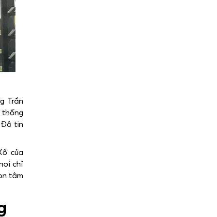
ng Trần
 thống
 Đô tin
Xô của
nơi chỉ
rọn tâm
g