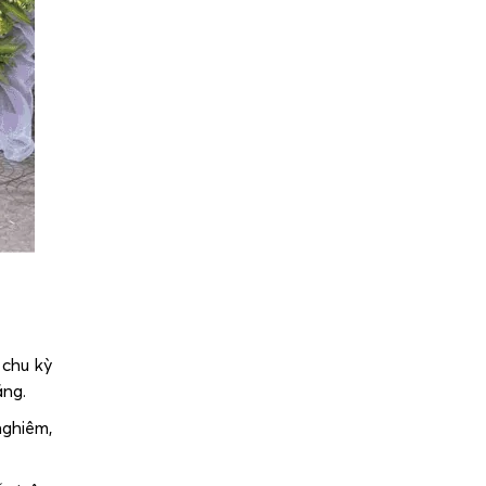
 chu kỳ
ằng.
nghiêm,