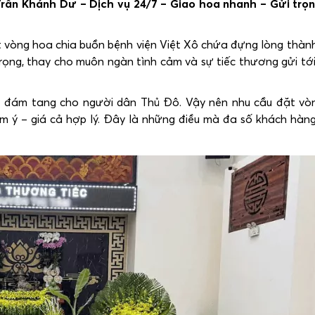
Trần Khánh Dư – Dịch vụ 24/7 – Giao hoa nhanh – Gửi trọn
ột vòng
hoa chia buồn bệnh viện Việt Xô
chứa đựng lòng thành
g trọng, thay cho muôn ngàn tình cảm và sự tiếc thương gửi tớ
ều đám tang cho người dân Thủ Đô. Vậy nên nhu cầu đặt vò
 ý – giá cả hợp lý. Đây là những điều mà đa số khách hàng