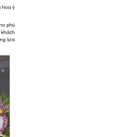
g hoa ý
ho phù
ý khách
ng lựa