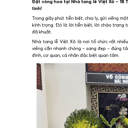
Đặt vòng hoa tại Nhà tang lễ Việt Xô – 1B 
tình!
Trong giây phút tiễn biệt, chia ly, gửi viếng m
kính trọng. Đó là lời tiễn biệt, lời chào tran
đã khuất.
Nhà tang lễ Việt Xô là nơi tổ chức rất nhi
viếng cần nhanh chóng – sang đẹp – đúng tâm
đình, cơ quan, cá nhân đặc biệt quan tâm.