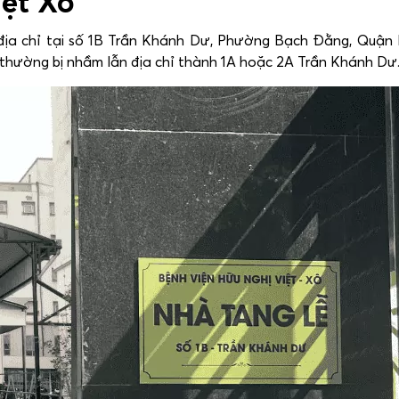
iệt Xô
địa chỉ tại số 1B Trần Khánh Dư, Phường Bạch Đằng, Quận 
g thường bị nhầm lẫn địa chỉ thành 1A hoặc 2A Trần Khánh Dư