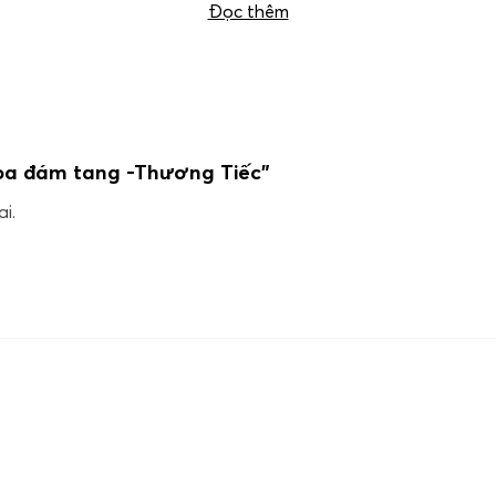
Đọc thêm
hoa đám tang -Thương Tiếc”
i.