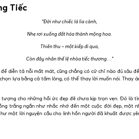
ng Tiếc
“
Đời như chiếc lá lìa cành,
Nhẹ rơi xuống đất hóa thành mộng hoa.
Thiên thu – một kiếp đi qua,
Còn đây nhân thế lệ nhòa tiếc thương…”
y để diễn tả nỗi mất mát, cũng chẳng có cử chỉ nào đủ sâu đ
họn lựa bằng cả tấm lòng, có thể thay lời muốn nói. Thay án
 tượng cho những hồi ức đẹp đẽ chưa kịp trọn vẹn. Đó là tì
hồng trắng ngần như nhắc nhớ đến một cuộc đời đẹp, một nh
 Như một lời nguyện cầu cho linh hồn người đã khuất được yê
ne
0983698184
.