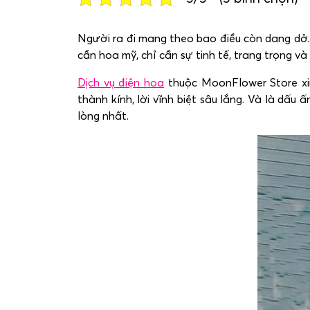
Người ra đi mang theo bao điều còn dang dở. 
cần hoa mỹ, chỉ cần sự tinh tế, trang trọng và
Dịch vụ điện hoa
thuộc MoonFlower Store xi
thành kính, lời vĩnh biệt sâu lắng. Và là dấ
lòng nhất.