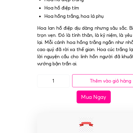
Hoa hồ điệp tím
Hoa hồng trắng, hoa lá phụ
Hoa lan hồ điệp dịu dàng nhưng sâu sắc. 
trọn vẹn. Đó là tình thân, là kỷ niệm, là 
lại. Mỗi cánh hoa hồng trắng ngần như nh
cao quý đã rời xa thế gian. Hoa cúc trắng 
lời nguyện cầu cho linh hồn người đã khuấ
vướng bận trần ai.
Thêm vào giỏ hàng
Kệ
hoa
Mua Ngay
đám
tang
-
Thương
Tiếc