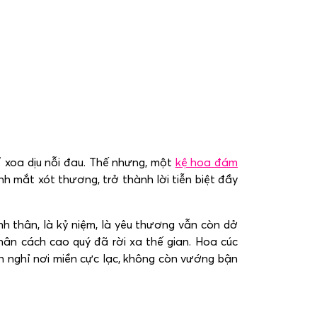
ể xoa dịu nỗi đau. Thế nhưng, một
kệ hoa đám
h mắt xót thương, trở thành lời tiễn biệt đầy
nh thân, là kỷ niệm, là yêu thương vẫn còn dở
ân cách cao quý đã rời xa thế gian. Hoa cúc
n nghỉ nơi miền cực lạc, không còn vướng bận