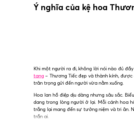
Ý nghĩa của kệ hoa Thươ
Khi một người ra đi, không lời nói nào đủ đầ
tang
– Thương Tiếc đẹp và thành kính, được c
trân trọng gửi đến người vừa nằm xuống.
Hoa lan hồ điệp dịu dàng nhưng sâu sắc. Biểu
dang trong lòng người ở lại. Mỗi cánh hoa 
trắng lại mang đến sự tưởng niệm và tri ân.
trần ai.
Thông tin liên hệ khi cần đặt hoa viếng. Hotli