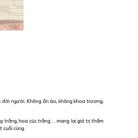
t đời người. Không ồn ào, không khoa trương,
g trắng, hoa cúc trắng… mang lại giá trị thẩm
t cuối cùng.