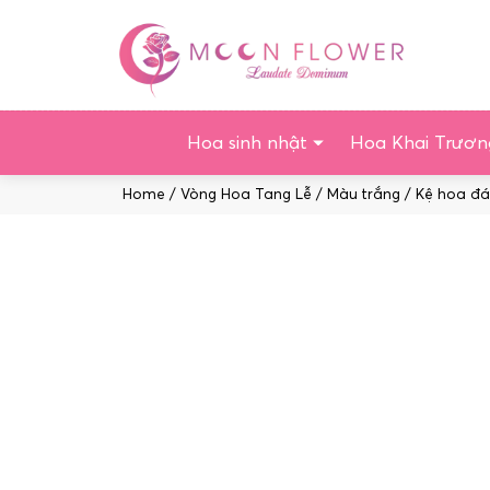
Chuyển
tới
nội
dung
Hoa sinh nhật
Hoa Khai Trươn
Home
/
Vòng Hoa Tang Lễ
/
Màu trắng
/ Kệ hoa đá