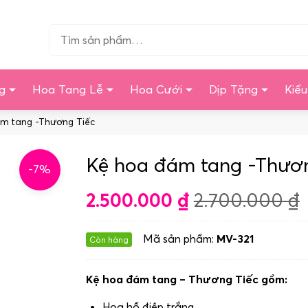
Tìm…
g
Hoa Tang Lễ
Hoa Cưới
Dịp Tặng
Kiể
m tang -Thương Tiếc
Kệ hoa đám tang -Thươn
-7%
2.500.000
₫
2.700.000
₫
Mã sản phẩm:
MV-321
Còn hàng
Kệ hoa đám tang – Thương Tiếc gồm:
Hoa hồ điệp trắng