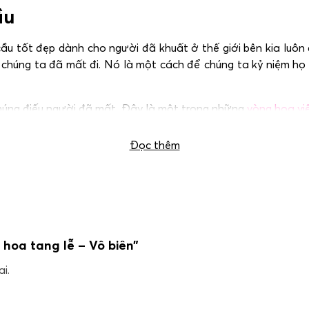
ầu
 tốt đẹp dành cho người đã khuất ở thế giới bên kia luôn đ
chúng ta đã mất đi. Nó là một cách để chúng ta kỷ niệm họ v
phúng điếu người đã mất. Đây là một trong những
vòng hoa vi
Đọc thêm
 hoa tang lễ – Vô biên”
i.