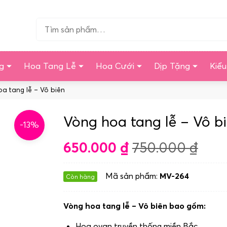
Tìm…
g
Hoa Tang Lễ
Hoa Cưới
Dịp Tặng
Kiể
a tang lễ – Vô biên
Vòng hoa tang lễ – Vô b
-13%
650.000
₫
750.000
₫
Mã sản phẩm:
MV-264
Còn hàng
Vòng hoa tang lễ – Vô biên bao gồm:
Hoa ovan truyền thống miền Bắc