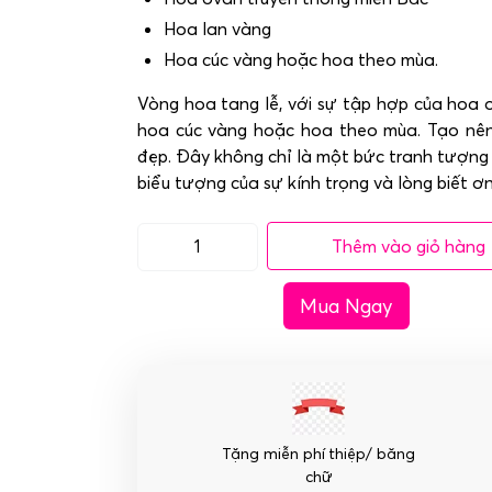
Hoa lan vàng
Hoa cúc vàng hoặc hoa theo mùa.
Vòng hoa tang lễ, với sự tập hợp của hoa 
hoa cúc vàng hoặc hoa theo mùa. Tạo nê
đẹp. Đây không chỉ là một bức tranh tượng 
biểu tượng của sự kính trọng và lòng biết ơn
Thêm vào giỏ hàng
Vòng
hoa
Mua Ngay
tang
lễ
-
Vô
biên
số
Tặng miễn phí thiệp/ băng
lượng
chữ