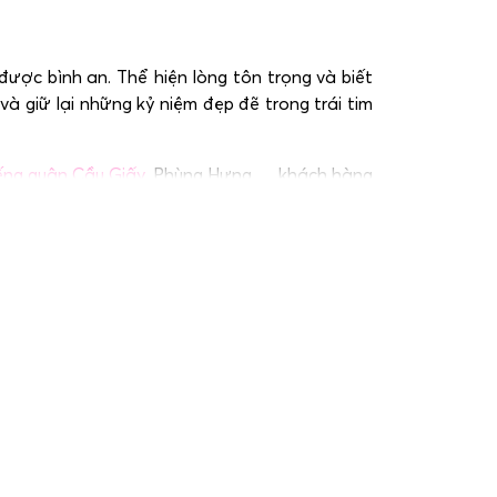
ược bình an. Thể hiện lòng tôn trọng và biết
à giữ lại những kỷ niệm đẹp đẽ trong trái tim
ếng quận Cầu Giấy,
Phùng Hưng,… khách hàng