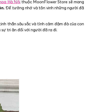
hoa Hà Nội
thuộc MoonFlower Store sẽ mang
ên.
Để tưởng nhớ và tôn vinh những người đã
 tinh thần sâu sắc và tình cảm đậm đà của con
ự tri ân đối với người đã ra đi.