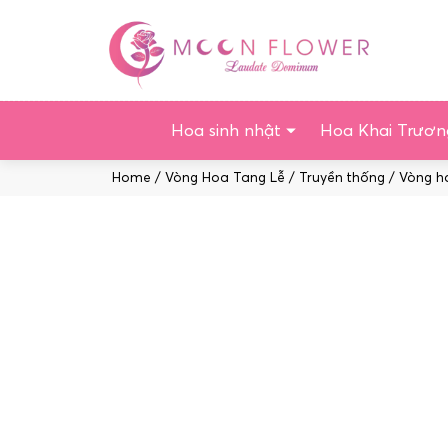
Chuyển
tới
nội
dung
Hoa sinh nhật
Hoa Khai Trươn
Home
/
Vòng Hoa Tang Lễ
/
Truyền thống
/ Vòng ho