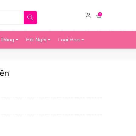
0
Click
Giỏ
để
hàng
quản
u Dáng
Hội Nghị
Loại Hoa
lý
tài
khoản
iên