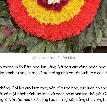
Vòng hoa tang lễ – Vô biên
n thống miền Bắc, hoa lan vàng. Và hoa cúc vàng hoặc hoa
c tranh tượng trưng về sự tưởng nhớ và tôn vinh. Mà còn là
hống. Gợi lên quy luật xoay vần của tạo hóa, của luân phiên đ
i có một hành trình an lành và hạnh phúc bên kia thế giới. 
 lễ. Với sắc màu tươi sáng tạo nên sự cân bằng cho vong h