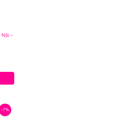
 Nội –
-7%