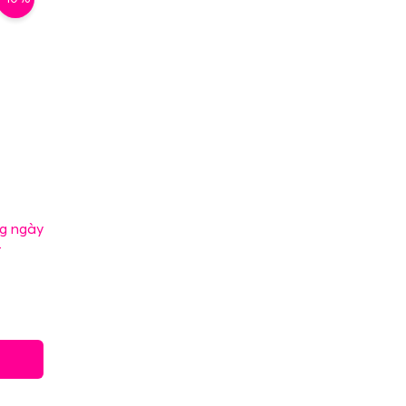
g ngày
–