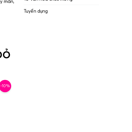
ay mắn,
Tuyển dụng
ĐỎ
-10%