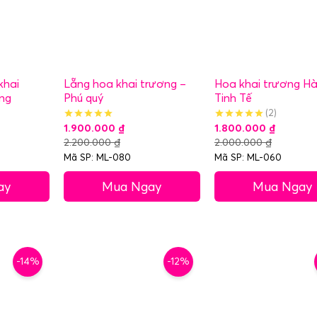
khai
Lẵng hoa khai trương –
Hoa khai trương Hà
ng
Phú quý
Tinh Tế
(2)
1.900.000
₫
1.800.000
₫
2.200.000
₫
2.000.000
₫
Mã SP: ML-080
Mã SP: ML-060
ay
Mua Ngay
Mua Ngay
-14%
-12%