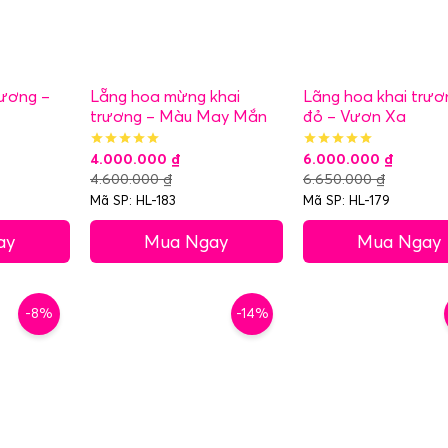
rương –
Lẵng hoa mừng khai
Lãng hoa khai trươ
trương – Màu May Mắn
đỏ – Vươn Xa
4.000.000
₫
6.000.000
₫
4.600.000
₫
6.650.000
₫
Mã SP: HL-183
Mã SP: HL-179
ay
Mua Ngay
Mua Ngay
-8%
-14%