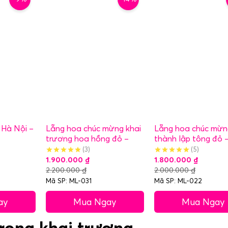
 Hà Nội –
Lẵng hoa chúc mừng khai
Lẵng hoa chúc mừn
trương hoa hồng đỏ –
thành lập tông đỏ 
May Mắn
Trường Thịnh
(3)
(5)
1.900.000
₫
1.800.000
₫
2.200.000
₫
2.000.000
₫
Mã SP: ML-031
Mã SP: ML-022
ay
Mua Ngay
Mua Ngay