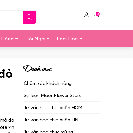
0
Click
Giỏ
để
hàng
quản
u Dáng
Hội Nghị
Loại Hoa
lý
tài
khoản
Danh mục
 đỏ
Chăm sóc khách hàng
Sự kiện MoonFlower Store
Tư vấn hoa chia buồn HCM
Tư vấn hoa chia buồn HN
, mà đó
ore xin
Tư vấn hoa chúc mừng