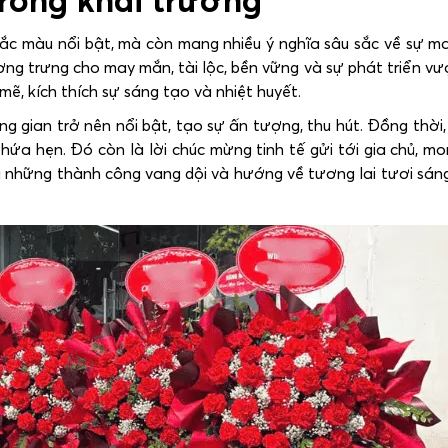
rong khai trương
sắc màu nổi bật, mà còn mang nhiều ý nghĩa sâu sắc về sự 
ng trưng cho may mắn, tài lộc, bền vững và sự phát triển vư
, kích thích sự sáng tạo và nhiệt huyết.
g gian trở nên nổi bật, tạo sự ấn tượng, thu hút. Đồng thời,
 hứa hẹn. Đó còn là lời chúc mừng tinh tế gửi tới gia chủ, m
ại những thành công vang dội và hướng về tương lai tươi sáng