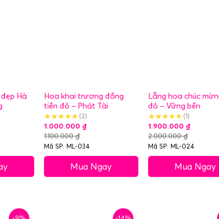
 đẹp Hà
Hoa khai trương đồng
Lẵng hoa chúc mừn
g
tiền đỏ – Phát Tài
đỏ – Vững bền
(2)
(1)
1.000.000
₫
1.900.000
₫
1.100.000
₫
2.000.000
₫
Mã SP: ML-034
Mã SP: ML-024
ay
Mua Ngay
Mua Ngay
-9%
-14%