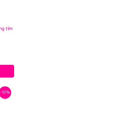
ng tím
-10%