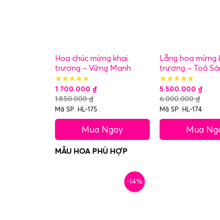
Hoa chúc mừng khai
Lẵng hoa mừng 
trương – Vững Mạnh
trương – Toả Sá
1.700.000
₫
5.500.000
₫
1.850.000
₫
6.000.000
₫
Mã SP: HL-175
Mã SP: HL-174
Mua Ngay
Mua Ng
-14%