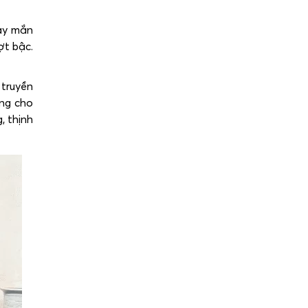
may mắn
ợt bậc.
 truyền
ong cho
, thịnh