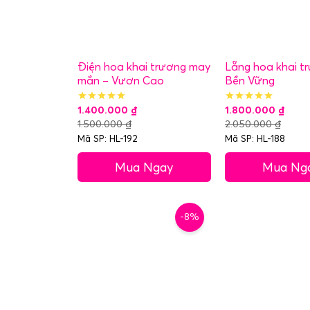
Điện hoa khai trương may
Lẵng hoa khai t
mắn – Vươn Cao
Bền Vững
1.400.000
₫
1.800.000
₫
1.500.000
₫
2.050.000
₫
Mã SP: HL-192
Mã SP: HL-188
Mua Ngay
Mua Ng
-8%