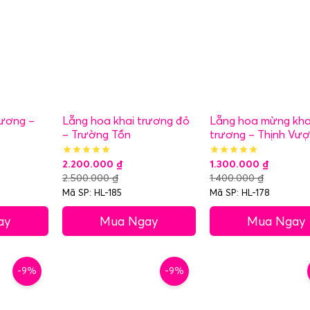
rương –
Lẵng hoa khai trương đỏ
Lẵng hoa mừng kha
– Trường Tồn
trương – Thịnh Vư
2.200.000
₫
1.300.000
₫
2.500.000
₫
1.400.000
₫
Mã SP: HL-185
Mã SP: HL-178
ay
Mua Ngay
Mua Ngay
-9%
-9%