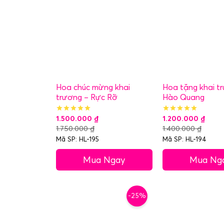
Hoa chúc mừng khai
Hoa tặng khai t
trương – Rực Rỡ
Hào Quang
1.500.000
₫
1.200.000
₫
1.750.000
₫
1.400.000
₫
Mã SP: HL-195
Mã SP: HL-194
Mua Ngay
Mua Ng
-25%