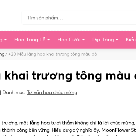
Tìm…
g
Hoa Tang Lễ
Hoa Cưới
Dịp Tặng
Kiể
ng
+20 Mẫu lẵng hoa khai trương tông màu đỏ
 khai trương tông màu
Danh mục:
Tư vấn hoa chúc mừng
 trương, một lẵng hoa tươi thắm không chỉ là lời chúc mừng
 thành công bền vững. Hiểu được ý nghĩa ấy, MoonFlower St