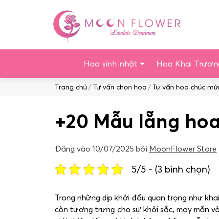
Chuyển
tới
nội
dung
Hoa sinh nhật
Hoa Khai Trươn
Duyệt:
Trang chủ
Tư vấn chọn hoa
Tư vấn hoa chúc mừ
+20 Mẫu lẵng hoa
Đăng vào
10/07/2025
bởi
MoonFlower Store
5/5 - (3 bình chọn)
Trong những dịp khởi đầu quan trọng như khai
còn tượng trưng cho sự khởi sắc, may mắn và