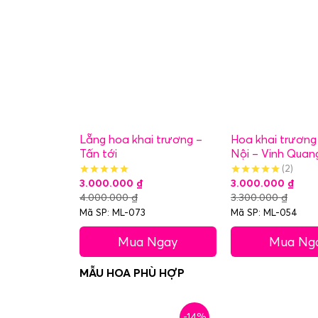
Lẵng hoa khai trương –
Hoa khai trương
Tấn tới
Nội – Vinh Quan
(2)
3.000.000
₫
3.000.000
₫
4.000.000
₫
3.300.000
₫
Mã SP: ML-073
Mã SP: ML-054
Mua Ngay
Mua Ng
-14%