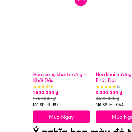
Hoa mừng khai trương –
Hoa khai trương
Khởi Đầu
Phát Đạt
(2)
1.500.000
₫
3.000.000
₫
1.750.000
₫
3.300.000
₫
Mã SP: HL-197
Mã SP: ML-064
Mua Ngay
Mua Ng