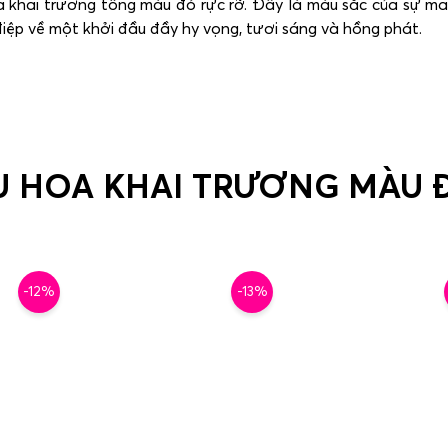
a khai trương tông màu đỏ rực rỡ. Đây là màu sắc của sự m
iệp về một khởi đầu đầy hy vọng, tươi sáng và hồng phát.
U HOA KHAI TRƯƠNG MÀU 
-12%
-13%