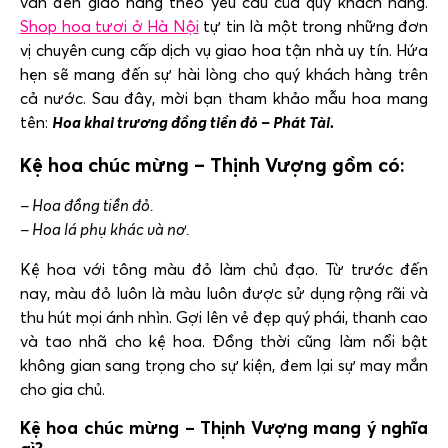
vấn đến giao hàng theo yêu cầu của quý khách hàng.
Shop hoa tươi ở Hà Nội
tự tin là một trong những đơn
vị chuyên cung cấp dịch vụ giao hoa tận nhà uy tín. Hứa
hẹn sẽ mang đến sự hài lòng cho quý khách hàng trên
cả nước. Sau đây, mời bạn tham khảo mẫu hoa mang
tên:
Hoa khai trương đồng tiền đỏ – Phát Tài.
Kệ hoa chúc mừng – Thịnh Vượng gồm có:
– Hoa đồng tiền đỏ.
– Hoa lá phụ khác và nơ.
Kệ hoa với tông màu đỏ làm chủ đạo. Từ trước đến
nay, màu đỏ luôn là màu luôn được sử dụng rộng rãi và
thu hút mọi ánh nhìn. Gợi lên vẻ đẹp quý phái, thanh cao
và tao nhã cho kệ hoa. Đồng thời cũng làm nổi bật
không gian sang trọng cho sự kiện, đem lại sự may mắn
cho gia chủ.
Kệ hoa chúc mừng – Thịnh Vượng mang ý nghĩa