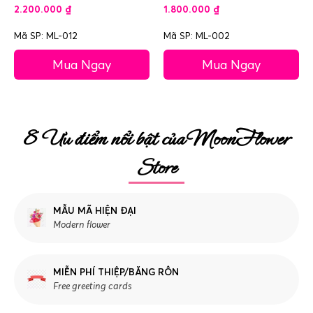
2.200.000
₫
1.800.000
₫
Mã SP: ML-012
Mã SP: ML-002
Mua Ngay
Mua Ngay
8 Ưu điểm nổi bật của MoonFlower
Store
MẪU MÃ HIỆN ĐẠI
Modern flower
MIỄN PHÍ THIỆP/BĂNG RÔN
Free greeting cards