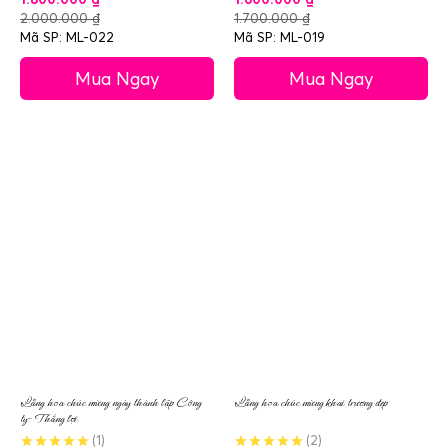
2.000.000
₫
1.700.000
₫
Mã SP: ML-022
Mã SP: ML-019
Mua Ngay
Mua Ngay
Lẵng hoa chúc mừng ngày thành lập Công
Lẵng hoa chúc mừng khai trương đẹp
ty- Thắng lợi
(1)
(2)