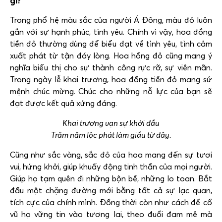
gì?
Trong phổ hệ màu sắc của người Á Đông, màu đỏ luôn
gắn với sự hạnh phúc, tình yêu. Chính vì vậy, hoa đồng
tiền đỏ thường dùng để biểu đạt về tình yêu, tình cảm
xuất phát từ tận đáy lòng. Hoa hồng đỏ cũng mang ý
nghĩa biểu thị cho sự thành công rực rỡ, sự viên mãn.
Trong ngày lễ khai trương, hoa đồng tiền đỏ mang sứ
mệnh chúc mừng. Chúc cho những nỗ lực của bạn sẽ
đạt được kết quả xứng đáng.
Khai trương vạn sự khởi đầu
Trăm năm lộc phát làm giầu từ đây.
Cũng như sắc vàng, sắc đỏ của hoa mang đến sự tươi
vui, hứng khởi, giúp khuấy động tinh thần của mọi người.
Giúp họ tạm quên đi những bộn bề, những lo toan. Bắt
đầu một chặng đường mới bằng tất cả sự lạc quan,
tích cực của chính mình. Đồng thời còn như cách để cổ
vũ họ vững tin vào tương lai, theo đuổi đam mê mà