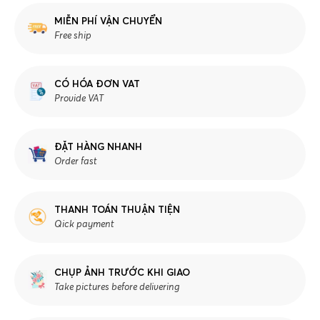
MIỄN PHÍ VẬN CHUYỂN
Free ship
CÓ HÓA ĐƠN VAT
Provide VAT
ĐẶT HÀNG NHANH
Order fast
THANH TOÁN THUẬN TIỆN
Qick payment
CHỤP ẢNH TRƯỚC KHI GIAO
Take pictures before delivering