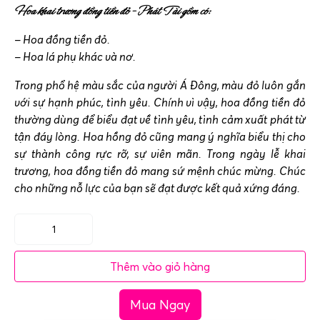
Hoa khai trương đồng tiền đỏ – Phát Tài gồm có:
– Hoa đồng tiền đỏ.
– Hoa lá phụ khác và nơ.
Trong phổ hệ màu sắc của người Á Đông, màu đỏ luôn gắn
với sự hạnh phúc, tình yêu. Chính vì vậy, hoa đồng tiền đỏ
thường dùng để biểu đạt về tình yêu, tình cảm xuất phát từ
tận đáy lòng. Hoa hồng đỏ cũng mang ý nghĩa biểu thị cho
sự thành công rực rỡ, sự viên mãn. Trong ngày lễ khai
trương, hoa đồng tiền đỏ mang sứ mệnh chúc mừng. Chúc
cho những nỗ lực của bạn sẽ đạt được kết quả xứng đáng.
Hoa
khai
Thêm vào giỏ hàng
trương
đồng
Mua Ngay
tiền