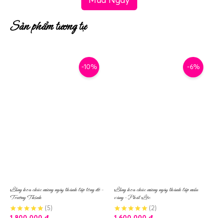
Sản phẩm tương tự
-10%
-6%
Lẵng hoa chúc mừng ngày thành lập tông đỏ –
Lẵng hoa chúc mừng ngày thành lập mầu
Trường Thịnh
vàng – Phát Lộc
(5)
(2)
1.800.000
₫
1.600.000
₫