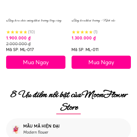
Lẵng hoa chúc mừng khai trương tông vàng
Lẵng hoa khai trương – Khởi sắc
(10)
(1)
1.900.000
₫
1.300.000
₫
2.000.000
₫
Mã SP: ML-017
Mã SP: ML-011
Mua Ngay
Mua Ngay
8 Ưu điểm nổi bật của MoonFlower
Store
MẪU MÃ HIỆN ĐẠI
Modern flower