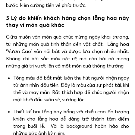
bước kiên cường tiến về phía trước.
5 Lý do khiến khách hàng chọn lẵng hoa này
thay vì món quà khác
Giữa muôn vàn món quà chúc mừng ngày khai trương,
từ những món quà tinh thần đến vật chất. Lẵng hoa
“Vươn Cao” vẫn nổi bật và được lựa chọn nhiều nhất.
Không chỉ bởi sắc màu rực rỡ, mà còn bởi nó mang
những giá trị vượt lên cả một món quà thông thường:
Tông màu đỏ bắt mắt luôn thu hút người nhận ngay
từ ánh nhìn đầu tiên. Đây là màu của sự phát tài, khi
thế và may mắn. Rất thích hợp để chúc người nhận
một khởi đầu suôn sẻ, vượng lộc.
Thiết kế hai tầng bay bổng với chiều cao ấn tượng
khiến cho lẵng hoa dễ dàng trở thành tâm điểm
trong buổi lễ. Và là background hoàn hảo cho
những bức ảnh kỷ niệm.