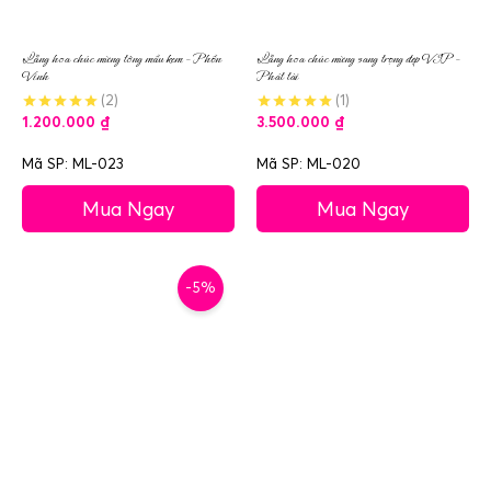
Lẵng hoa chúc mừng tông mầu kem – Phồn
Lẵng hoa chúc mừng sang trọng đẹp VIP –
Vinh
Phát tài
(2)
(1)
1.200.000
₫
3.500.000
₫
Mã SP: ML-023
Mã SP: ML-020
Mua Ngay
Mua Ngay
-5%