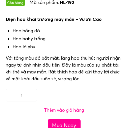
Mã sản phẩm:
HL-192
Còn hàng
Điện hoa khai trương may mắn – Vươn Cao
Hoa hồng đỏ
Hoa baby trắng
Hoa lá phụ
Với tông màu đỏ bắt mắt, lẵng hoa thu hút người nhận
ngay từ ánh nhìn đầu tiên. Đây là màu của sự phát tài,
khi thế và may mắn. Rất thích hợp để gửi thay lời chúc
về một khởi đầu suôn sẻ, vượng lộc.
Điện
hoa
Thêm vào giỏ hàng
khai
trương
Mua Ngay
may