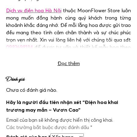
Dịch vụ điện hoa Hà Nội
thuộc MoonFlower Store luôn
mong muốn đồng hành cùng quý khách trong từng
khoảnh khắc đáng nhớ. Để mỗi lẵng hoa được gửi trao
đều mang theo tình cảm chân thành và sự chúc phúc
trọn vẹn nhất. Xin vui lòng liên hệ với chúng tôi qua sđt
0983698184
để được tư vấn và thiết kế mẫu hoa theo
yêu cầu.
Đọc thêm
Đánh giá
Chưa có đánh giá nào.
Hãy là người đầu tiên nhận xét “Điện hoa khai
trương may mắn – Vươn Cao”
Email của bạn sẽ không được hiển thị công khai.
Các trường bắt buộc được đánh dấu
*