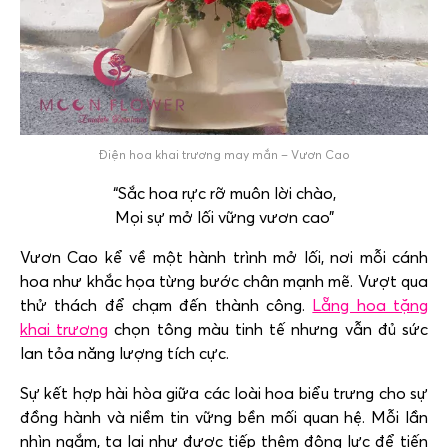
Điện hoa khai trương may mắn – Vươn Cao
“Sắc hoa rực rỡ muôn lời chào,
Mọi sự mở lối vững vươn cao”
Vươn Cao kể về một hành trình mở lối, nơi mỗi cánh
hoa như khắc họa từng bước chân mạnh mẽ. Vượt qua
thử thách để chạm đến thành công.
Lẵng hoa tặng
khai trương
chọn tông màu tinh tế nhưng vẫn đủ sức
lan tỏa năng lượng tích cực.
Sự kết hợp hài hòa giữa các loài hoa biểu trưng cho sự
đồng hành và niềm tin vững bền mối quan hệ. Mỗi lần
nhìn ngắm, ta lại như được tiếp thêm động lực để tiến