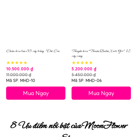
Chậu hoa lan 35 cây trắng – Đài Các
Thuyền hoa “Thuận Buồm Xuôi Gió” 12
cây vàng
10.500.000
₫
5.200.000
₫
11.000.000
₫
5.450.000
₫
Mã SP: MHD-10
Mã SP: MHD-06
Mua Ngay
Mua Ngay
8 Ưu điểm nổi bật của MoonFlower