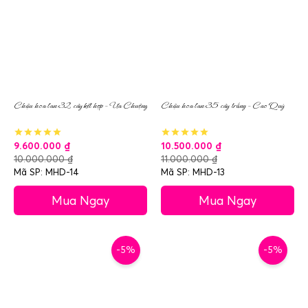
Chậu hoa lan 32 cây kết hợp – Ưa Chuộng
Chậu hoa lan 35 cây trắng – Cao Quý
9.600.000
₫
10.500.000
₫
10.000.000
₫
11.000.000
₫
Mã SP: MHD-14
Mã SP: MHD-13
Mua Ngay
Mua Ngay
-5%
-5%