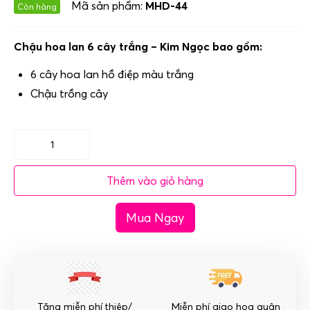
Mã sản phẩm:
MHD-44
Còn hàng
Chậu hoa lan 6 cây trắng – Kim Ngọc bao gồm:
6 cây hoa lan hồ điệp màu trắng
Chậu trồng cây
Chậu
hoa
Thêm vào giỏ hàng
lan
6
Mua Ngay
cây
trắng
-
Kim
Ngọc
số
Tặng miễn phí thiệp/
Miễn phí giao hoa quận