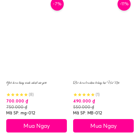
-7%
-11%
Giỏ hoa tặng sinh nhật nữ giới
Bó hoa loa kèn trắng tại Hà Nội
(8)
(1)
700.000
₫
490.000
₫
750.000
₫
550.000
₫
Mã SP: mg-012
Mã SP: MB-012
Mua Ngay
Mua Ngay