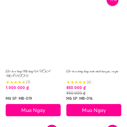
Bó hoa tặng Mẹ tặng Vợ HOA
Bó hoa hồng tặng sinh nhật bạn gái, vợ yêu
MẪU ĐƠN
(3)
(6)
1.000.000
₫
850.000
₫
950.000
₫
Mã SP: MB-019
Mã SP: MB-016
Mua Ngay
Mua Ngay