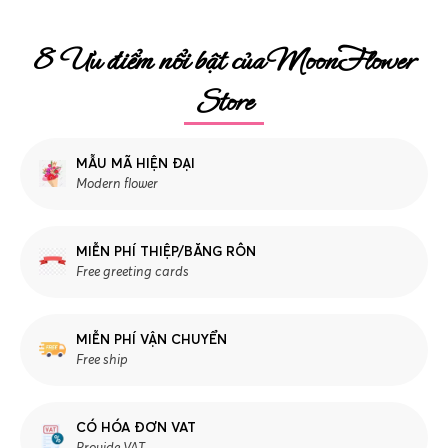
8 Ưu điểm nổi bật của MoonFlower
Store
MẪU MÃ HIỆN ĐẠI
Modern flower
MIỄN PHÍ THIỆP/BĂNG RÔN
Free greeting cards
MIỄN PHÍ VẬN CHUYỂN
Free ship
CÓ HÓA ĐƠN VAT
Provide VAT