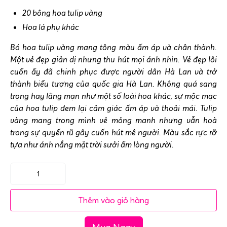
20 bông hoa tulip vàng
Hoa lá phụ khác
Bó hoa tulip vàng mang tông màu ấm áp và chân thành.
Một vẻ đẹp giản dị nhưng thu hút mọi ánh nhìn. Vẻ đẹp lôi
cuốn ấy đã chinh phục được người dân Hà Lan và trở
thành biểu tượng của quốc gia Hà Lan. Không quá sang
trọng hay lãng mạn như một số loài hoa khác, sự mộc mạc
của hoa tulip đem lại cảm giác ấm áp và thoải mái. T
ulip
vàng mang trong mình vẻ mỏng manh nhưng vẫn hoà
trong sự quyến rũ gây cuốn hút mê người. Màu sắc rực rỡ
tựa như ánh nắng mặt trời sưởi ấm lòng người.
Bó
hoa
Thêm vào giỏ hàng
tulip
vàng