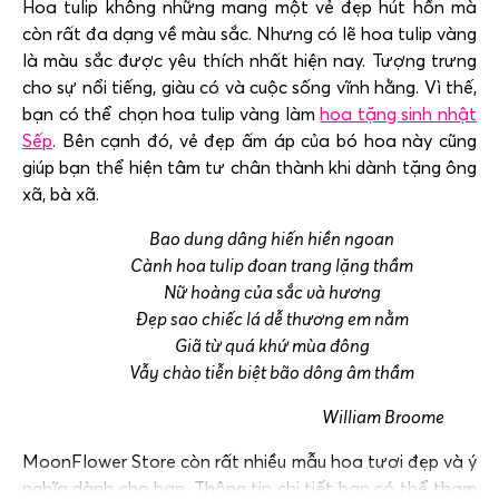
Hoa tulip không những mang một vẻ đẹp hút hồn mà
còn rất đa dạng về màu sắc. Nhưng có lẽ hoa tulip vàng
là màu sắc được yêu thích nhất hiện nay. Tượng trưng
cho sự nổi tiếng, giàu có và cuộc sống vĩnh hằng. Vì thế,
bạn có thể chọn hoa tulip vàng làm
hoa tặng sinh nhật
Sếp
. Bên cạnh đó, vẻ đẹp ấm áp của bó hoa này cũng
giúp bạn thể hiện tâm tư chân thành khi dành tặng ông
xã, bà xã.
Bao dung dâng hiến hiền ngoan
Cành hoa tulip đoan trang lặng thầm
Nữ hoàng của sắc và hương
Đẹp sao chiếc lá dễ thương em nằm
Giã từ quá khứ mùa đông
Vẫy chào tiễn biệt bão dông âm thầm
William Broome
MoonFlower Store còn rất nhiều mẫu hoa tươi đẹp và ý
nghĩa dành cho bạn. Thông tin chi tiết bạn có thể tham