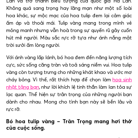
Lan và trở thành biểu tượng của quốc gia Hà Lan.
Không quá sang trọng hay lãng mạn như một số loài
hoa khác, sự mộc mạc của hoa tulip đem lại cảm giác
ấm áp và thoải mái. T
ulip vàng mang trong mình vẻ
mỏng manh nhưng vẫn hoà trong sự quyến rũ gây cuốn
hút mê người. Màu sắc rực rỡ tựa như ánh nắng mặt
trời sưởi ấm lòng người.
Với ánh vàng lấp lánh, bó hoa đem đến năng lượng tích
cực, sức sống căng tràn và toả sáng niềm vui. Hoa tulip
vàng còn tượng trưng cho những khát khao và ước mơ
cháy bỏng. Vì thế, rất thích hợp để chọn làm
hoa sinh
nhật tặng bạn
, như lời khích lệ tinh thần làm lan tỏa sự
lạc quan. Thể hiện sự trân trọng của những người bạn
dành cho nhau. Mong cho tình bạn này sẽ bền lâu và
rực rỡ.
Bó hoa tulip vàng – Trân Trọng mang hơi thở
của cuộc sống.