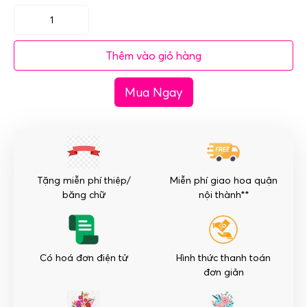
Bình
hoa
Thêm vào giỏ hàng
mừng
sinh
Mua Ngay
nhật
Hà
Nội
-
Sang
Trọng
Tặng miễn phí thiệp/
Miễn phí giao hoa quận
số
băng chữ
nội thành**
lượng
Có hoá đơn điện tử
Hình thức thanh toán
đơn giản