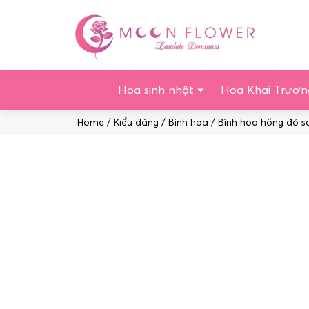
Chuyển
tới
nội
dung
Hoa sinh nhật
Hoa Khai Trươn
Home
/
Kiểu dáng
/
Bình hoa
/ Bình hoa hồng đỏ s