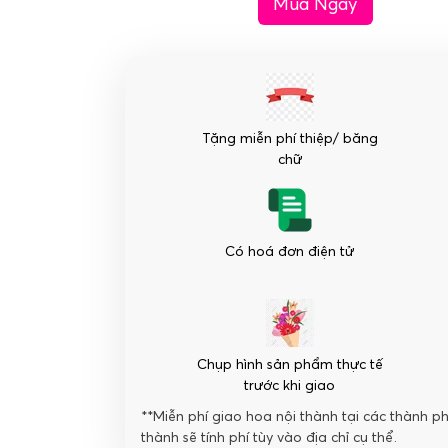
Mua Ngay
hồng
đỏ
sang
trọng
-
Quý
Tặng miễn phí thiệp/ băng
Phái
chữ
số
lượng
Có hoá đơn điện tử
Chụp hình sản phẩm thực tế
trước khi giao
**Miễn phí giao hoa nội thành tại các thành p
thành sẽ tính phí tùy vào địa chỉ cụ thể.