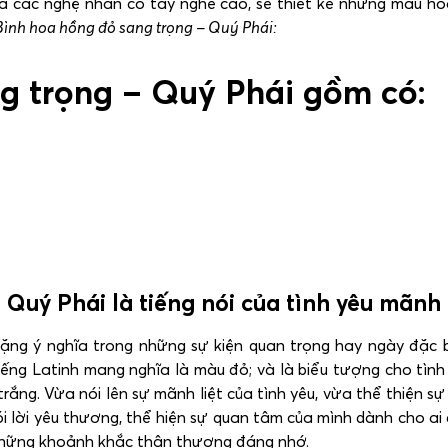
 và các nghệ nhân có tay nghề cao, sẽ thiết kế những mẫu h
Bình hoa hồng đỏ sang trọng – Quý Phái:
g trọng – Quý Phái gồm có:
Quý Phái là tiếng nói của tình yêu mãnh 
 ý nghĩa trong những sự kiện quan trọng hay ngày đặc biệ
iếng Latinh mang nghĩa là màu đỏ; và là biểu tượng cho tình 
rắng. Vừa nói lên sự mãnh liệt của tình yêu, vừa thể thiện s
ói lời yêu thương, thể hiện sự quan tâm của mình dành cho ai
những khoảnh khắc thân thương đáng nhớ.