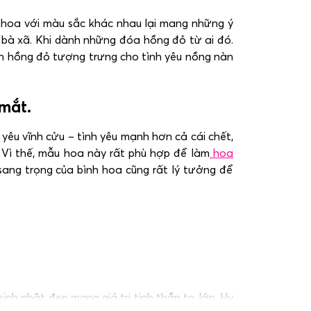
i hoa với màu sắc khác nhau lại mang những ý
bà xã. Khi dành những đóa hồng đỏ từ ai đó.
nh hồng đỏ tượng trưng cho tình yêu nồng nàn
mắt.
yêu vĩnh cửu – tình yêu mạnh hơn cả cái chết,
. Vì thế, mẫu hoa này rất phù hợp để làm
hoa
sang trọng của bình hoa cũng rất lý tưởng để
h nhật đẹp mang giá trị tinh thần to lớn. Hy