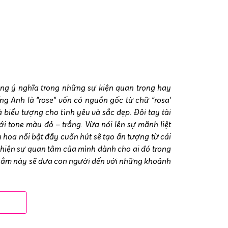
g ý nghĩa trong những sự kiện quan trọng hay
ng Anh là “rose” vốn có nguồn gốc từ chữ “rosa’
 biểu tượng cho tình yêu và sắc đẹp. Đôi tay tài
ới tone màu đỏ – trắng. Vừa nói lên sự mãnh liệt
 hoa nổi bật đầy cuốn hút sẽ tạo ấn tượng từ cái
ể hiện sự quan tâm của mình dành cho ai đó trong
thắm này sẽ đưa con người đến với những khoảnh