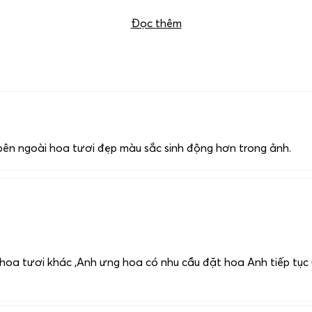
ghĩa và đáng nhớ hơn. Để đặt mẫu hoa này, xin vui lòng liên 
Đọc thêm
 bên ngoài hoa tươi đẹp màu sắc sinh động hơn trong ảnh.
hoa tươi khác ,Anh ưng hoa có nhu cầu đặt hoa Anh tiếp tục ủ