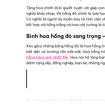
Tặng hoa chính là bí quyết tuyệt vời giúp c
nghĩa khác nhau. Và hồng đỏ chính là loài 
Có nghĩa là người ấy muốn bày tỏ tình cảm c
kết hợp với hồng trắng và hoa cát tường là ti
Bình hoa hồng đỏ sang trọng –
Xen giữa những bông hồng đỏ là hoa hồng trắn
bất diệt và trường tồn mãi mãi. Hoa hồng tr
hồng tặng sinh nhật Mẹ
. Hoa nói hộ lòng bạ
dành tặng sếp, đồng nghiệp, bạn bè, những ng
MoonFlower Store cam kết chất lượng hoa trê