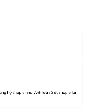
hệ qua hotline:
0983698184
.
ng hộ shop e nha, Anh lưu số dt shop e lại