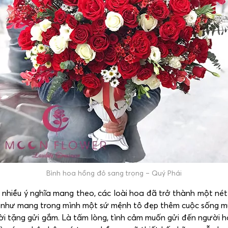
Bình hoa hồng đỏ sang trọng – Quý Phái
g nhiều ý nghĩa mang theo, các loài hoa đã trở thành một né
ng như mang trong mình một sứ mệnh tô đẹp thêm cuộc sống 
 tặng gửi gắm. Là tấm lòng, tình cảm muốn gửi đến người h