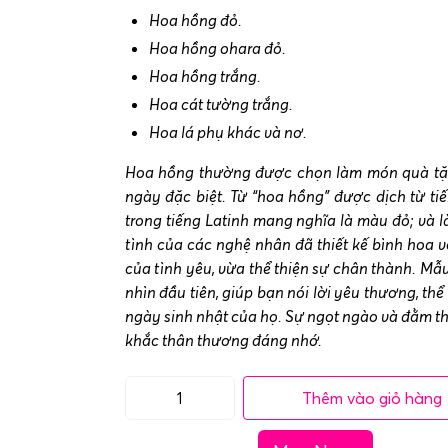
Hoa hồng đỏ.
Hoa hồng ohara đỏ.
Hoa hồng trắng.
Hoa cát tường trắng.
Hoa lá phụ khác và nơ.
Hoa hồng thường được chọn làm món quà tặn
ngày đặc biệt. Từ “hoa hồng” được dịch từ tiế
trong tiếng Latinh mang nghĩa là màu đỏ; và là
tình của các nghệ nhân đã thiết kế bình hoa v
của tình yêu, vừa thể thiện sự chân thành. Mẫu
nhìn đầu tiên, giúp bạn nói lời yêu thương, th
ngày sinh nhật của họ. Sự ngọt ngào và đằm 
khắc thân thương đáng nhớ.
Thêm vào giỏ hàng
Bình
hoa