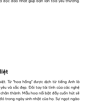
oa độc đáo nhất giúp bạn lan tỏa yêu thương.
liệt
t. Từ “hoa hồng” được dịch từ tiếng Anh là
yêu và sắc đẹp. Đôi tay tài tình của các nghệ
ự chân thành. Mẫu hoa nổi bật đầy cuốn hút sẽ
 đó trong ngày sinh nhật của họ. Sự ngọt ngào