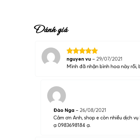
vọng sẽ làm cho ngày đặc biệt này trở nên ý n
Đánh giá
nguyen vu
–
29/07/2021
Mình đã nhận bình hoa này rồi,
Đào Nga
–
26/08/2021
Cảm ơn Anh, shop e còn nhiều dịch vụ 
ạ 0983698184 ạ.