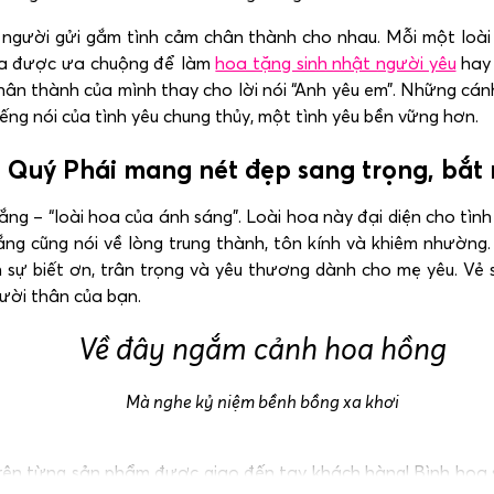
on người gửi gắm tình cảm chân thành cho nhau. Mỗi một loà
hoa được ưa chuộng để làm
hoa tặng sinh nhật người yêu
hay 
hân thành của mình thay cho lời nói “Anh yêu em”. Những cá
ếng nói của tình yêu chung thủy, một tình yêu bền vững hơn.
 Quý Phái mang nét đẹp sang trọng, bắt 
g – “loài hoa của ánh sáng”. Loài hoa này đại diện cho tình 
ắng cũng nói về lòng trung thành, tôn kính và khiêm nhường
n sự biết ơn, trân trọng và yêu thương dành cho mẹ yêu. Vẻ 
ười thân của bạn.
Về đây ngắm cảnh hoa hồng
Mà nghe kỷ niệm bềnh bồng xa khơi
n từng sản phẩm được giao đến tay khách hàng! Bình hoa sin