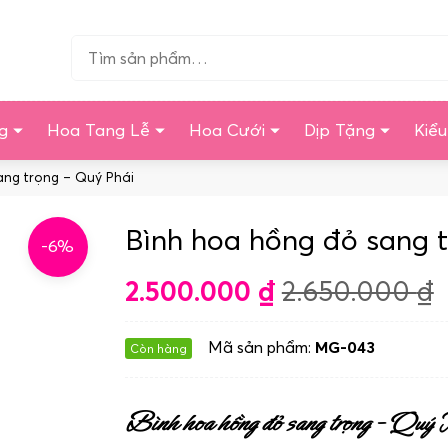
Tìm…
g
Hoa Tang Lễ
Hoa Cưới
Dịp Tặng
Kiể
ang trọng – Quý Phái
Bình hoa hồng đỏ sang 
-6%
2.500.000
₫
2.650.000
₫
Mã sản phẩm:
MG-043
Còn hàng
Bình hoa hồng đỏ sang trọng – Quý 