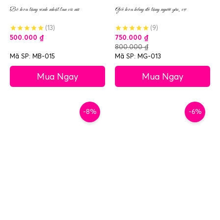
Bó hoa tặng sinh nhật lan vũ nữ
Giỏ hoa hồng đỏ tặng người yêu, vợ
(13)
(9)
500.000
₫
750.000
₫
800.000
₫
Mã SP: MB-015
Mã SP: MG-013
Mua Ngay
Mua Ngay
-8%
-6%