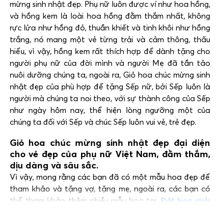
mừng sinh nhật đẹp. Phụ nữ luôn được ví như hoa hồng,
và hồng kem là loài hoa hồng đằm thắm nhất, không
rực lửa như hồng đỏ, thuần khiết và tinh khôi như hồng
trắng, nó mang một vẻ từng trải và cảm thông, thấu
hiểu, vì vậy, hồng kem rất thích hợp để dành tặng cho
người phụ nữ của đời mình và người Mẹ đã tần tảo
nuôi dưỡng chúng ta, ngoài ra, Giỏ hoa chúc mừng sinh
nhật đẹp của phù hợp để tặng Sếp nữ, bởi Sếp luôn là
người mà chúng ta noi theo, với sự thành công của Sếp
như ngày hôm nay, thể hiện lòng ngưỡng một của
chúng ta đối với Sếp và chúc Sếp luôn vui vẻ, trẻ đẹp.
Giỏ hoa chúc mừng sinh nhật đẹp đại diện
cho vẻ đẹp của phụ nữ Việt Nam, đằm thắm,
dịu dàng và sâu sắc.
Vì vậy, mong rằng các bạn đã có một mẫu hoa đẹp để
tham khảo và tặng vợ, tặng mẹ, ngoài ra, các bạn có
thể tham khảo thêm nhiều mẫu hoa tại:
Đặt hoa sinh
nhật nhé
!