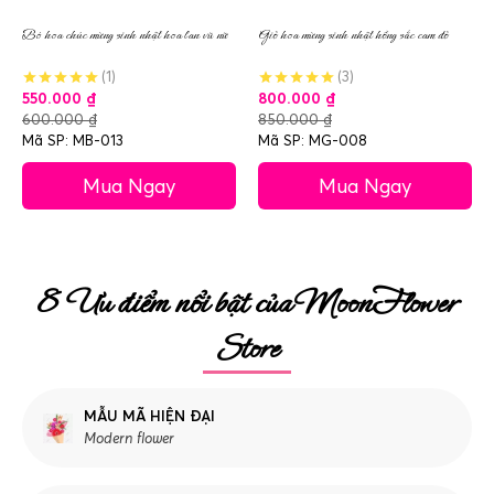
Bó hoa chúc mừng sinh nhật hoa lan vũ nữ
Giỏ hoa mừng sinh nhật hồng sắc cam đỏ
(1)
(3)
550.000
₫
800.000
₫
600.000
₫
850.000
₫
Mã SP: MB-013
Mã SP: MG-008
Mua Ngay
Mua Ngay
8 Ưu điểm nổi bật của MoonFlower
Store
MẪU MÃ HIỆN ĐẠI
Modern flower