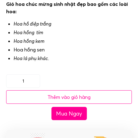
Giỏ hoa chúc mừng sinh nhật đẹp bao gồm các loài
hoa:
Hoa hồ điệp trắng
Hoa hồng tím
Hoa hồng kem
Hoa hồng sen
Hoa lá phụ khác.
Giỏ
hoa
Thêm vào giỏ hàng
chúc
mừng
Mua Ngay
sinh
nhật
đẹp
hồng