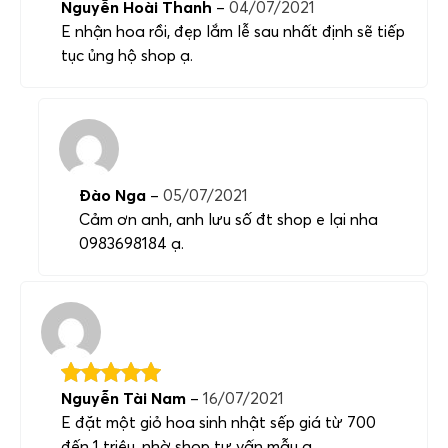
Nguyễn Hoài Thanh
–
04/07/2021
E nhận hoa rồi, đẹp lắm lễ sau nhất định sẽ tiếp
tục ủng hộ shop ạ.
Đào Nga
–
05/07/2021
Cảm ơn anh, anh lưu số đt shop e lại nha
0983698184 ạ.
Nguyễn Tài Nam
–
16/07/2021
E đặt một giỏ hoa sinh nhật sếp giá từ 700
đến 1 triệu, nhờ shop tư vấn mẫu ạ.