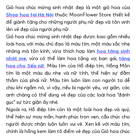
Giỏ hoa chúc mừng sinh nhật đẹp là một giỏ hoa của
Shop hoa tại Hà Nội
thuộc MoonFlower Store thiết kế
để giành tặng cho những người phụ nữ đẹp và tôn vinh
lên vẻ đẹp của người phụ nữ.
Giỏ hoa chúc mừng sinh nhật đẹp được bao gồm nhiều
loài hoa, với màu chủ đạo là màu tím, một màu sắc nhẹ
nhàng mà tôn kính, vừa thích hợp làm
hoa tặng sinh
nhật mẹ
, vừa có thể làm hoa tặng vợ, bạn gái,
tặng
hoa cho Sếp nữ
. Màu tím của Hồ điệp tím, Hồng Môn
tím là một màu dịu nhẹ và nữ tính, thể hiện sự đằm
thắm của phái nữ. Màu tím luôn làm con người ta dễ
chịu khi ngắm nó, vì vậy, nếu bị người yêu, vợ giận, các
anh chàng có thể dùng vẻ đẹp của các loài hoa “đánh
gục” sự tức giận ấy nhé.
Ngoài ra, Hồ điệp tím còn là một loài hoa đẹp và quý,
thể hiện sự may mắn, hạnh phúc trọn vẹn, cầu chúc cho
người được nhận luôn luôn vui vẻ. Xen kẽ với màu tím,
chính là hồng kem làm tô điểm vẻ đẹp của Giỏ hoa chúc