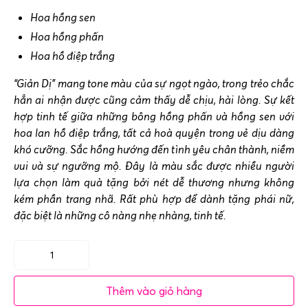
Hoa hồng sen
Hoa hồng phấn
Hoa hồ điệp trắng
“Giản Dị” mang tone màu của sự ngọt ngào, trong trẻo chắc
hẳn ai nhận được cũng cảm thấy dễ chịu, hài lòng. Sự kết
hợp tinh tế giữa những bông hồng phấn và hồng sen với
hoa lan hồ điệp trắng, tất cả hoà quyện trong vẻ dịu dàng
khó cưỡng. Sắc hồng hướng đến tình yêu chân thành, niềm
vui và sự ngưỡng mộ. Đây là màu sắc được nhiều người
lựa chọn làm quà tặng bởi nét dễ thương nhưng không
kém phần trang nhã. Rất phù hợp để dành tặng phái nữ,
đặc biệt là những cô nàng nhẹ nhàng, tinh tế.
Bình
hoa
Thêm vào giỏ hàng
sinh