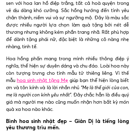
sen với hoa lan hồ điệp trắng, tất cả hoà quyện trong
vẻ dịu dàng khó cưỡng. Sắc hồng hướng đến tình yêu
chân thành, niềm vui và sự ngưỡng mộ. Đây là màu sắc
được nhiều người lựa chọn làm quà tặng bởi nét dễ
thương nhưng không kém phần trang nhã. Rất phù hợp
để dành tặng phái nữ, đặc biệt là những cô nàng nhẹ
nhàng, tinh tế.
Hoa hồng phấn mang trong mình nhiều thông điệp ý
nghĩa, thể hiện sự
duyên dáng và chu đáo
. Loài hoa này
còn tượng trưng cho tình mẫu tử thiêng liêng. Vì thế
mẫu
hoa sinh nhật tặng Mẹ
giúp bạn thể hiện lòng biết
ơn và tôn kính và là lời nhắn nhủ
“Mẹ là thế giới của con,
mẹ là người con kính yêu nhất”
. Đây chắc hẳn là điều quý
giá mà người mẹ nào cũng muốn nhận hơn bất kỳ món
quà xa hoa nào khác.
Bình hoa sinh nhật đẹp – Giản Dị là tiếng lòng
yêu thương trìu mến.