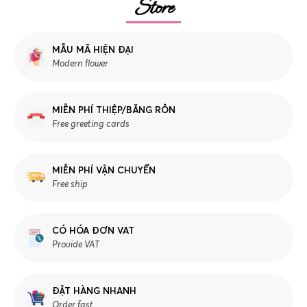
Store
MẪU MÃ HIỆN ĐẠI
Modern flower
MIỄN PHÍ THIỆP/BĂNG RÔN
Free greeting cards
MIỄN PHÍ VẬN CHUYỂN
Free ship
CÓ HÓA ĐƠN VAT
Provide VAT
ĐẶT HÀNG NHANH
Order fast