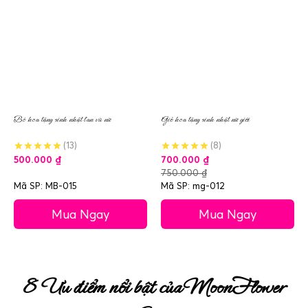
Bó hoa tặng sinh nhật lan vũ nữ
Giỏ hoa tặng sinh nhật nữ giới
(13)
(8)
500.000
₫
700.000
₫
750.000
₫
Mã SP: MB-015
Mã SP: mg-012
Mua Ngay
Mua Ngay
8 Ưu điểm nổi bật của MoonFlower