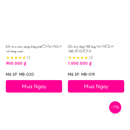
Bó hoa chúc mừng hồng pink OHARA
Bó hoa tặng Mẹ tặng Vợ HOA
cát tường xanh
MẪU ĐƠN
(1)
(3)
900.000
₫
1.000.000
₫
Mã SP: MB-020
Mã SP: MB-019
Mua Ngay
Mua Ngay
-7%