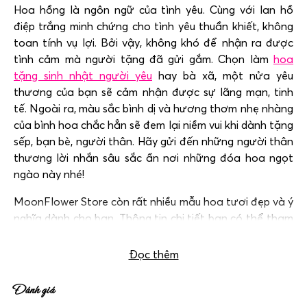
Hoa hồng là ngôn ngữ của tình yêu. Cùng với lan hồ
điệp trắng minh chứng cho tình yêu thuần khiết, không
toan tính vụ lợi. Bởi vậy, không khó để nhận ra được
tình cảm mà người tặng đã gửi gắm. Chọn làm
hoa
tặng sinh nhật người yêu
hay bà xã, một nửa yêu
thương của bạn sẽ cảm nhận được sự lãng mạn, tinh
tế.
Ngoài ra, m
àu sắc bình dị và hương thơm nhẹ nhàng
của bình hoa chắc hẳn sẽ đem lại niềm vui khi dành tặng
sếp, bạn bè, người thân.
Hãy gửi đến
những người thân
thương lời nhắn sâu sắc ẩn nơi những đóa hoa ngọt
ngào này nhé!
MoonFlower Store còn rất nhiều mẫu hoa tươi đẹp và ý
nghĩa dành cho bạn. Thông tin chi tiết bạn có thể tham
khảo tại:
Hoa sinh nhật Hà Nội
.
Đọc thêm
Đánh giá