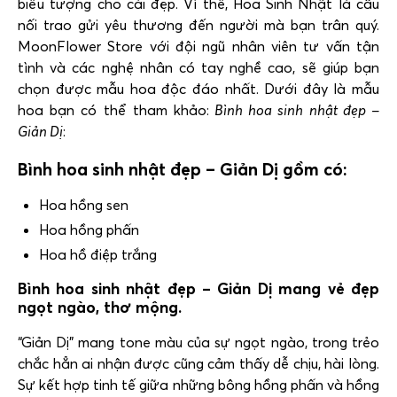
biểu tượng cho cái đẹp. Vì thế, Hoa Sinh Nhật là cầu
nối trao gửi yêu thương đến người mà bạn trân quý.
MoonFlower Store với đội ngũ nhân viên tư vấn tận
tình và các nghệ nhân có tay nghề cao, sẽ giúp bạn
chọn được mẫu hoa độc đáo nhất. Dưới đây là mẫu
hoa bạn có thể tham khảo:
Bình hoa sinh nhật đẹp –
Giản Dị
:
Bình hoa sinh nhật đẹp – Giản Dị gồm có:
Hoa hồng sen
Hoa hồng phấn
Hoa hồ điệp trắng
Bình hoa sinh nhật đẹp – Giản Dị mang vẻ đẹp
ngọt ngào, thơ mộng.
“Giản Dị” mang tone màu của sự ngọt ngào, trong trẻo
chắc hẳn ai nhận được cũng cảm thấy dễ chịu, hài lòng.
Sự kết hợp tinh tế giữa những bông hồng phấn và hồng