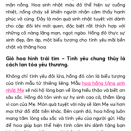
mặn nồng. Hoa sinh nhật màu đỏ thể hiện sự cuồng
nhiệt, nồng cháy sẽ khiến người nhận cảm thấy hạnh
phúc vô cùng. Đây là món quà sinh nhật tuyệt vời dành
cho cặp đôi khi mới quen, đặc biệt rất thích hợp với
những cô nàng lãng mạn, ngọt ngào. Hồng đỏ thực sự
xinh đẹp, ấm áp, một biểu tượng cho tình yêu mãi bền
chặt và thăng hoa.
Giỏ hoa hình trái tim – Tình yêu chung thủy là
cách lan tỏa yêu thương.
Không chỉ tình yêu đôi lứa, hồng đỏ còn là biểu tượng
của tình mẫu tử thiêng liêng. Mẫu
hoa hồng tặng sinh
nhật Mẹ
sẽ nói hộ lòng bạn về lòng hiếu thảo và biết ơn
sâu sắc. Hồng đỏ tôn vinh sự hy sinh cao cả, thầm lặng
vì con của Mẹ. Món quà tuyệt vời này sẽ làm Mẹ vui hơn
mọi thứ đồ đắt tiền khác. Bên cạnh đó, hoa hồng luôn
mang tấm lòng sâu sắc và tình yêu của người gửi. Hãy
để hoa giúp bạn thể hiện tình cảm khi dành tặng bạn