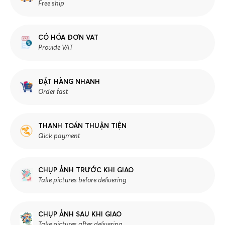
Free ship
CÓ HÓA ĐƠN VAT
Provide VAT
ĐẶT HÀNG NHANH
Order fast
THANH TOÁN THUẬN TIỆN
Qick payment
CHỤP ẢNH TRƯỚC KHI GIAO
Take pictures before delivering
CHỤP ẢNH SAU KHI GIAO
Take pictures after delivering