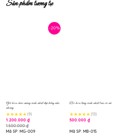
Sản phẩm tương tự
-20%
Giỏ hoa chúc mừng sinh nhật đẹp hồng nhẹ
Bó hoa tặng sinh nhật lan vũ nữ
nhàng
(9)
(13)
1.200.000
₫
500.000
₫
1.500.000
₫
Mã SP: MG-009
Mã SP: MB-015