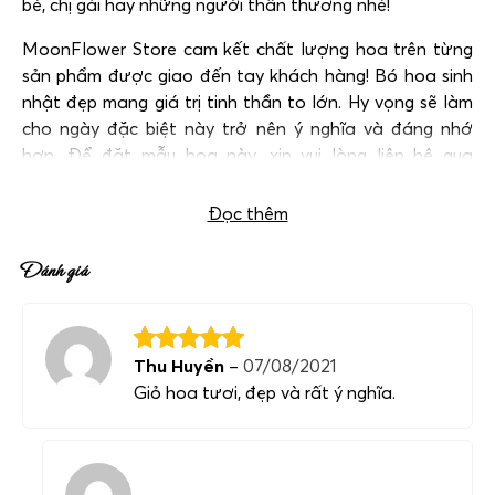
bè, chị gái hay những người thân thương nhé!
MoonFlower Store cam kết chất lượng hoa trên từng
sản phẩm được giao đến tay khách hàng! Bó hoa sinh
nhật đẹp mang giá trị tinh thần to lớn. Hy vọng sẽ làm
cho ngày đặc biệt này trở nên ý nghĩa và đáng nhớ
hơn. Để đặt mẫu hoa này, xin vui lòng liên hệ qua
hotline:
0983698184
.
Đọc thêm
Đánh giá
Thu Huyền
–
07/08/2021
Giỏ hoa tươi, đẹp và rất ý nghĩa.