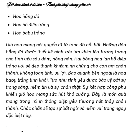
Giỏ hoa hình trái tim – Tình yêu thuỷ chung gồm có:
Hoa hồng đỏ
Hoa hồ điệp trắng
Hoa baby trắng
Giỏ hoa mang nét quyến rũ từ tone đỏ nổi bật. Những đóa
hồng đỏ được thiết kế hình trái tim khéo léo tượng trưng
cho tình yêu sâu đậm, nồng nàn. Hai bông hoa lan hồ điệp
trắng với vẻ đẹp thanh khiết minh chứng cho con tim chân
thành, không toan tính, vụ lợi. Bao quanh bên ngoài là hoa
baby trắng tinh khôi. Tựa như tình yêu được bảo vệ bởi sự
trong sáng, niềm tin và sự chân thật. Sự kết hợp công phu
khiến giỏ hoa mang sức hút khó cưỡng. Đây là món quà
mang trong mình thông điệp yêu thương hết thảy chân
thành. Chắc chắn sẽ tạo sự bất ngờ và niềm vui trong ngày
đặc biệt này.