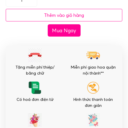
Giỏ
hoa
Thêm vào giỏ hàng
hình
trái
Mua Ngay
tim
-
Tình
yêu
thuỷ
chung
Tặng miễn phí thiệp/
Miễn phí giao hoa quận
số
băng chữ
nội thành**
lượng
Có hoá đơn điện tử
Hình thức thanh toán
đơn giản