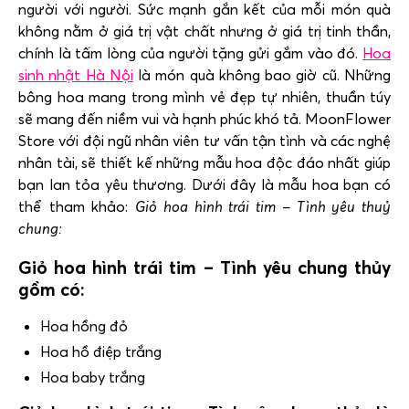
người với người. Sức mạnh gắn kết của mỗi món quà
không nằm ở giá trị vật chất nhưng ở giá trị tinh thần,
chính là tấm lòng của người tặng gửi gắm vào đó.
Hoa
sinh nhật Hà Nội
là món quà không bao giờ cũ. Những
bông hoa mang trong mình vẻ đẹp tự nhiên, thuần túy
sẽ mang đến niềm vui và hạnh phúc khó tả. MoonFlower
Store
với đội ngũ nhân viên tư vấn tận tình và các nghệ
nhân tài, sẽ thiết kế những mẫu hoa độc đáo nhất giúp
bạn lan tỏa yêu thương. Dưới đây là mẫu hoa bạn có
thể tham khảo:
Giỏ hoa hình trái tim – Tình yêu thuỷ
chung:
Giỏ hoa hình trái tim – Tình yêu chung thủy
gồm có:
Hoa hồng đỏ
Hoa hồ điệp trắng
Hoa baby trắng