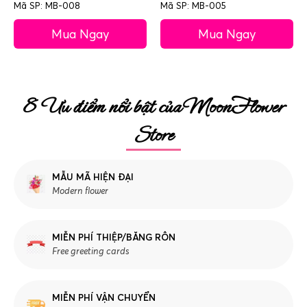
Mã SP: MB-008
Mã SP: MB-005
Mua Ngay
Mua Ngay
8 Ưu điểm nổi bật của MoonFlower
Store
MẪU MÃ HIỆN ĐẠI
Modern flower
MIỄN PHÍ THIỆP/BĂNG RÔN
Free greeting cards
MIỄN PHÍ VẬN CHUYỂN