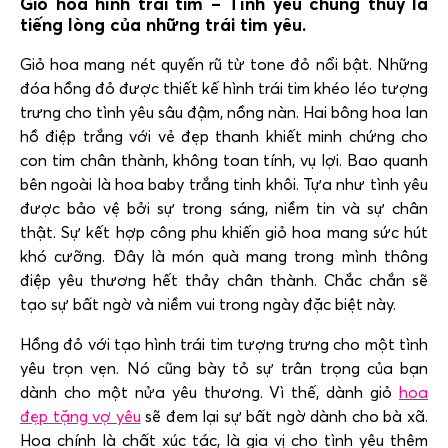
Giỏ hoa hình trái tim – Tình yêu chung thủy là
tiếng lòng của những trái tim yêu.
Giỏ hoa mang nét quyến rũ từ tone đỏ nổi bật. Những
đóa hồng đỏ được thiết kế hình trái tim khéo léo tượng
trưng cho tình yêu sâu đậm, nồng nàn. Hai bông hoa lan
hồ điệp trắng với vẻ đẹp thanh khiết minh chứng cho
con tim chân thành, không toan tính, vụ lợi. Bao quanh
bên ngoài là hoa baby trắng tinh khôi. Tựa như tình yêu
được bảo vệ bởi sự trong sáng, niềm tin và sự chân
thật. Sự kết hợp công phu khiến giỏ hoa mang sức hút
khó cưỡng. Đây là món quà mang trong mình thông
điệp yêu thương hết thảy chân thành. Chắc chắn sẽ
tạo sự bất ngờ và niềm vui trong ngày đặc biệt này.
Hồng đỏ với tạo hình trái tim tượng trưng cho một tình
yêu trọn vẹn. Nó cũng bày tỏ sự trân trọng của bạn
dành cho một nửa yêu thương. Vì thế, dành giỏ
hoa
đẹp tặng vợ yêu
sẽ đem lại sự bất ngờ dành cho bà xã.
Hoa chính là chất xúc tác, là gia vị cho tình yêu thêm