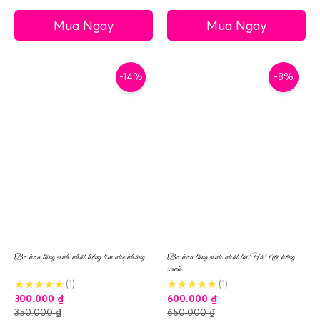
Mua Ngay
Mua Ngay
-14%
-8%
Bó hoa tặng sinh nhật hồng tím nhẹ nhàng
Bó hoa tặng sinh nhật tại Hà Nội hồng
xanh
(1)
(1)
300.000
₫
600.000
₫
350.000
₫
650.000
₫