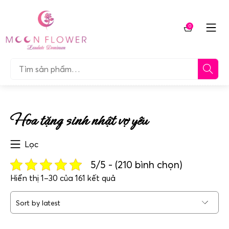
Chuyển
tới
0
nội
Giỏ
dung
hàng
Tìm…
Hoa tặng sinh nhật vợ yêu
Lọc
5/5 - (210 bình chọn)
Sorted
Hiển thị 1–30 của 161 kết quả
by
latest