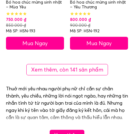
Bó hoa chúc mừng sinh nhật
Bó hoa chúc mừng sinh nhật
– Mùa Yêu
– Yêu Thương
750.000
₫
800.000
₫
850.000
₫
900.000
₫
Mã SP: HSN-193
Mã SP: HSN-192
Mua Ngay
Mua Ngay
Xem thêm, còn 141 sản phẩm
Thuở mới yêu nhau người phụ nữ chỉ cần sự chân
thành, yêu chiều, những lời nói ngọt ngào, hay những tin
nhắn tình tứ từ người bạn trai của mình là đủ. Nhưng
ngay khi ký tên vào tờ giấy đăng ký kết hôn, cái mà họ
cần là sự quan tâm, cảm thông và thấu hiểu lẫn nhau.
Phụ nữ vốn đã yếu đuối, cuộc sống ngoài kia lại bộn bề