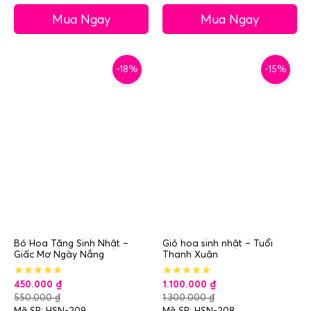
Mua Ngay
Mua Ngay
-18%
-15%
Bó Hoa Tặng Sinh Nhật –
Giỏ hoa sinh nhật – Tuổi
Giấc Mơ Ngày Nắng
Thanh Xuân
450.000
₫
1.100.000
₫
550.000
₫
1.300.000
₫
Mã SP: HSN-209
Mã SP: HSN-208