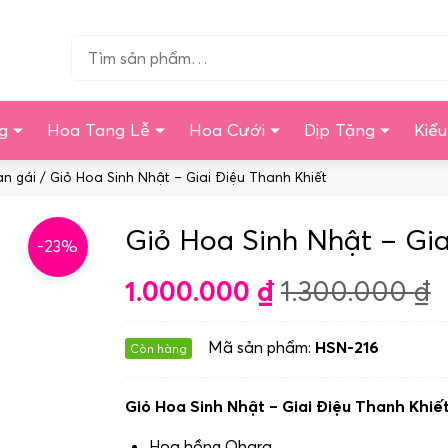
Tìm…
g
Hoa Tang Lễ
Hoa Cưới
Dịp Tặng
Kiể
ạn gái
/ Giỏ Hoa Sinh Nhật – Giai Điệu Thanh Khiết
Giỏ Hoa Sinh Nhật – Gia
-23%
1.000.000
₫
1.300.000
₫
Mã sản phẩm:
HSN-216
Còn hàng
Giỏ Hoa Sinh Nhật – Giai Điệu Thanh Khiế
Hoa hồng Ohara