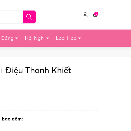
0
Click
Giỏ
để
hàng
quản
u Dáng
Hội Nghị
Loại Hoa
lý
tài
khoản
i Điệu Thanh Khiết
t bao gồm: