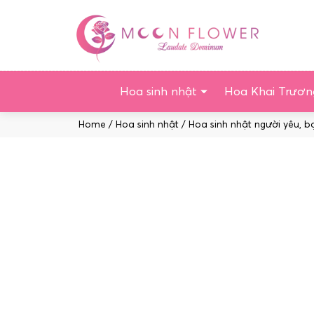
Chuyển
tới
nội
dung
Hoa sinh nhật
Hoa Khai Trươn
Home
/
Hoa sinh nhật
/
Hoa sinh nhật người yêu, b