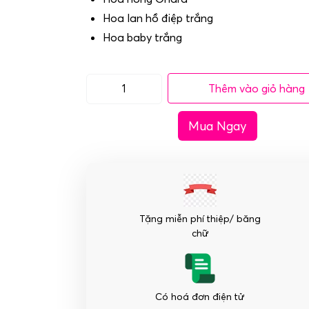
Hoa lan hồ điệp trắng
Hoa baby trắng
Thêm vào giỏ hàng
Giỏ
Hoa
Mua Ngay
Sinh
Nhật
-
Giai
Điệu
Thanh
Tặng miễn phí thiệp/ băng
Khiết
chữ
số
lượng
Có hoá đơn điện tử