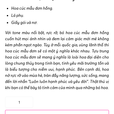
Hoa cúc mẫu đơn hồng.
Lá phụ.
Giấy gói và nơ.
Với tone màu nổi bật, rực rỡ, bó hoa cúc mẫu đơn hồng
cuốn hút mọi ánh nhìn và đem lại cảm giác mới mẻ không
kém phần ngọt ngào. Tùy ở mỗi quốc gia, vùng lãnh thổ thì
hoa cúc mẫu đơn sẽ có một ý nghĩa khác nhau. Tựu trung
hoa cúc mẫu đơn sẽ mang ý nghĩa là loài hoa đại diện cho
lòng chung thủy trong tình bạn, tình yêu mãi trường tồn và
là biểu tượng cho niềm vui, hạnh phúc. Bên cạnh đó, hoa
nở rực rỡ vào mùa hè, tràn đầy năng lượng, sức sống, mang
đến lời nhắn “Luôn luôn hạnh phúc và yêu đời”. Thật thú vị
khi bạn có thể bày tỏ tình cảm của mình qua những bó hoa.
Bó
hoa