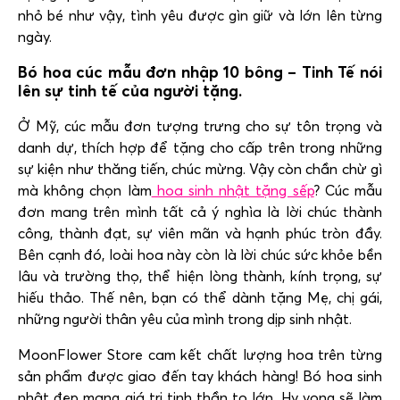
nhỏ bé như vậy, tình yêu được gìn giữ và lớn lên từng
ngày.
Bó hoa cúc mẫu đơn nhập 10 bông – Tinh Tế nói
lên sự tinh tế của người tặng.
Ở Mỹ, cúc mẫu đơn tượng trưng cho sự tôn trọng và
danh dự, thích hợp để tặng cho cấp trên trong những
sự kiện như thăng tiến, chúc mừng. Vậy còn chần chừ gì
mà không chọn làm
hoa sinh nhật tặng sếp
? Cúc mẫu
đơn mang trên mình tất cả ý nghìa là lời chúc thành
công, thành đạt, sự viên mãn và hạnh phúc tròn đầy.
Bên cạnh đó, loài hoa này còn là lời chúc sức khỏe bền
lâu và trường thọ,
thể hiện lòng thành, kính trọng, sự
hiếu thảo. Thế nên, bạn có thể dành tặng Mẹ, chị gái,
những người thân yêu của mình trong dịp sinh nhật.
MoonFlower Store cam kết chất lượng hoa trên từng
sản phẩm được giao đến tay khách hàng! Bó hoa sinh
nhật đẹp mang giá trị tinh thần to lớn. Hy vọng sẽ làm