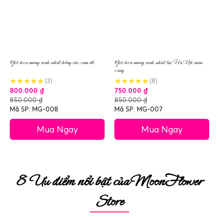
Giỏ hoa mừng sinh nhật hồng sắc cam đỏ
Giỏ hoa mừng sinh nhật tại Hà Nội màu
vàng
(3)
(8)
800.000
₫
750.000
₫
850.000
₫
850.000
₫
Mã SP: MG-008
Mã SP: MG-007
Mua Ngay
Mua Ngay
8 Ưu điểm nổi bật của MoonFlower
Store