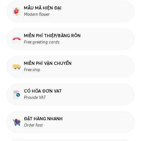
MẪU MÃ HIỆN ĐẠI
Modern flower
MIỄN PHÍ THIỆP/BĂNG RÔN
Free greeting cards
MIỄN PHÍ VẬN CHUYỂN
Free ship
CÓ HÓA ĐƠN VAT
Provide VAT
ĐẶT HÀNG NHANH
Order fast