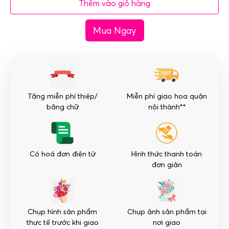
Thêm vào giỏ hàng
cúc
mẫu
Mua Ngay
đơn
nhập
10
bông
-
Tinh
Tặng miễn phí thiệp/
Miễn phí giao hoa quận
Tế
băng chữ
nội thành**
số
lượng
Có hoá đơn điện tử
Hình thức thanh toán
đơn giản
Chụp hình sản phẩm
Chụp ảnh sản phẩm tại
thực tế trước khi giao
nơi giao