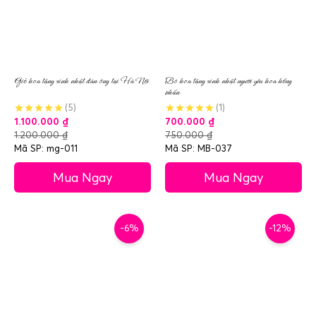
Giỏ hoa tặng sinh nhật đàn ông tại Hà Nội
Bó hoa tặng sinh nhật người yêu hoa hồng
phấn
(5)
(1)
1.100.000
₫
700.000
₫
1.200.000
₫
750.000
₫
Mã SP: mg-011
Mã SP: MB-037
Mua Ngay
Mua Ngay
-6%
-12%