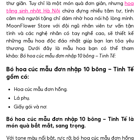
thư giãn. Tuy chỉ là một món quà đơn giản, nhưng
hoa
tặng sinh nhật Hà Nội
chứa đựng nhiều tâm tư, tình
cảm mà người tặng chỉ dám nhờ hoa nói hộ lòng mình.
MoonFlower Store
với đội ngũ nhân viên tư vấn tận
tình và các nghệ nhân có tay nghề cao, sẽ thiết kế
những mẫu hoa độc đáo nhất giúp bạn lan tỏa yêu
thương. Dưới đây là mẫu hoa bạn có thể tham
khảo:
Bó hoa cúc mẫu đơn nhập 10 bông – Tinh Tế:
Bó hoa cúc mẫu đơn nhập 10 bông – Tinh Tế
gồm có:
Hoa cúc mẫu đơn hồng.
Lá phụ.
Giấy gói và nơ.
Bó hoa cúc mẫu đơn nhập 10 bông – Tinh Tế là
món quà bắt mắt, sang trọng.
Với tone màu nổi bật, rực rỡ, bó hoa cúc mẫu đơn hồng