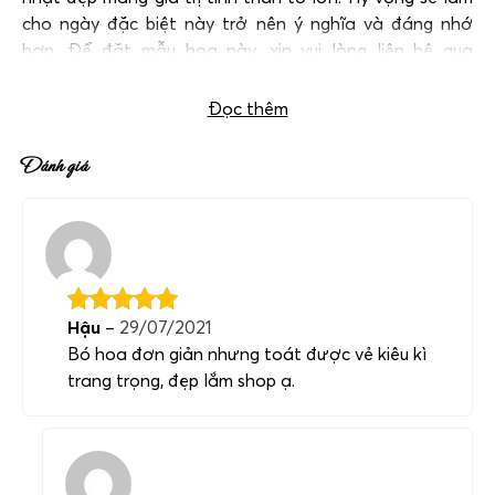
cho ngày đặc biệt này trở nên ý nghĩa và đáng nhớ
hơn. Để đặt mẫu hoa này, xin vui lòng liên hệ qua
hotline:
0983698184
.
Đọc thêm
Đánh giá
Hậu
–
29/07/2021
Bó hoa đơn giản nhưng toát được vẻ kiêu kì
trang trọng, đẹp lắm shop ạ.