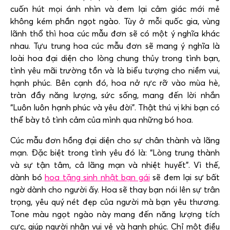
cuốn hút mọi ánh nhìn và đem lại cảm giác mới mẻ
không kém phần ngọt ngào. Tùy ở mỗi quốc gia, vùng
lãnh thổ thì hoa cúc mẫu đơn sẽ có một ý nghĩa khác
nhau. Tựu trung hoa cúc mẫu đơn sẽ mang ý nghĩa là
loài hoa đại diện cho lòng chung thủy trong tình bạn,
tình yêu mãi trường tồn và là biểu tượng cho niềm vui,
hạnh phúc. Bên cạnh đó, hoa nở rực rỡ vào mùa hè,
tràn đầy năng lượng, sức sống, mang đến lời nhắn
“Luôn luôn hạnh phúc và yêu đời”. Thật thú vị khi bạn có
thể bày tỏ tình cảm của mình qua những bó hoa.
Cúc mẫu đơn hồng đại diện cho sự chân thành và lãng
mạn. Đặc biệt trong tình yêu đó là: “Lòng trung thành
và sự tận tâm, cả lãng mạn và nhiệt huyết”. Vì thế,
dành bó
hoa tặng sinh nhật bạn gái
sẽ đem lại sự bất
ngờ dành cho người ấy. Hoa sẽ thay bạn nói lên sự trân
trọng, yêu quý nét đẹp của người mà bạn yêu thương.
Tone màu ngọt ngào này mang đến năng lượng tích
cực, giúp người nhận vui vẻ và hạnh phúc. Chỉ một điều