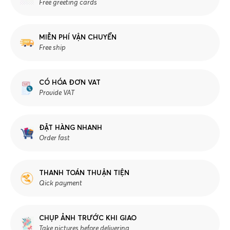
Free greeting cards
MIỄN PHÍ VẬN CHUYỂN
Free ship
CÓ HÓA ĐƠN VAT
Provide VAT
ĐẶT HÀNG NHANH
Order fast
THANH TOÁN THUẬN TIỆN
Qick payment
CHỤP ẢNH TRƯỚC KHI GIAO
Take pictures before delivering