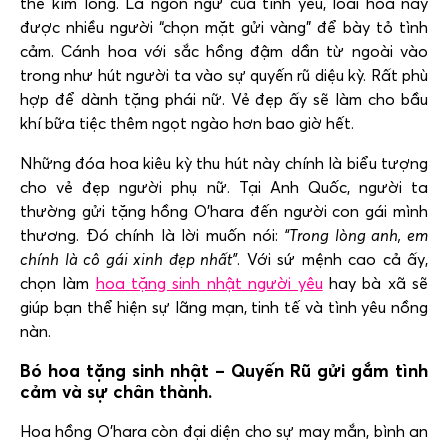
thể kìm lòng. Là ngôn ngữ của tình yêu, loài hoa này
được nhiều người “chọn mặt gửi vàng” để bày tỏ tình
cảm. Cánh hoa với sắc hồng đậm dần từ ngoài vào
trong như hút người ta vào sự quyến rũ diệu kỳ. Rất phù
hợp để dành tặng phái nữ. Vẻ đẹp ấy sẽ làm cho bầu
khí bữa tiệc thêm ngọt ngào hơn bao giờ hết.
Những đóa hoa kiêu kỳ thu hút này chính là biểu tượng
cho vẻ đẹp người phụ nữ. Tại Anh Quốc, người ta
thường gửi tặng hồng O’hara đến người con gái mình
thương. Đó chính là lời muốn nói:
“Trong lòng anh, em
chính là cô gái xinh đẹp nhất”
. Với sứ mệnh cao cả ấy,
chọn làm
hoa tặng sinh nhật người yêu
hay bà xã sẽ
giúp bạn thể hiện sự lãng mạn, tinh tế và tình yêu nồng
nàn.
Bó hoa tặng sinh nhật – Quyến Rũ gửi gắm tình
cảm và sự chân thành.
Hoa hồng O’hara còn đại diện cho sự may mắn, bình an