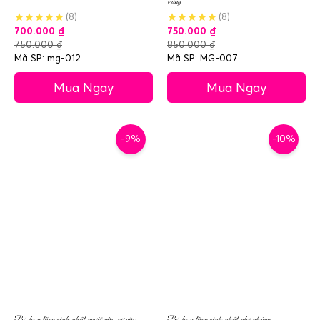
vàng
(8)
(8)
700.000
₫
750.000
₫
750.000
₫
850.000
₫
Mã SP: mg-012
Mã SP: MG-007
Mua Ngay
Mua Ngay
-9%
-10%
Bó hoa tặng sinh nhật người yêu, vợ yêu
Bó hoa tặng sinh nhật nhẹ nhàng