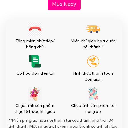
Mua Ngay
nhật
-
Quyến
Rũ
số
lượng
Tặng miễn phí thiệp/
Miễn phí giao hoa quận
băng chữ
nội thành**
Có hoá đơn điện tử
Hình thức thanh toán
đơn giản
Chụp hình sản phẩm
Chụp ảnh sản phẩm tại
thực tế trước khi giao
nơi giao
**Miễn phí giao hoa nội thành tại các thành phố trên 34
tỉnh thành. Một số quận, huyện ngoại thành sẽ tính phí tùy