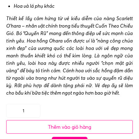
Hoa và lá phụ khác
Thiết kế lấy cảm hứng từ vẻ kiều diễm của nàng Scarlett
O’hara – nhân vật chính trong tiểu thuyết Cuốn Theo Chiều
Gió. Bó “Quyến Rũ” mang đến thông điệp về sức mạnh của
tình yêu. Hoa hồng Ohara vốn được ví là “nàng công chúa
xinh đẹp” của vương quốc các loài hoa với vẻ đẹp mong
manh thuần khiết khó có thể kìm lòng. Là ngôn ngữ của
tình yêu, loài hoa này được nhiều người “chọn mặt gửi
vàng” để bày tỏ tình cảm. Cánh hoa với sắc hồng đậm dần
từ ngoài vào trong như hút người ta vào sự quyến rũ diệu
kỳ. Rất phù hợp để dành tặng phái nữ. Vẻ đẹp ấy sẽ làm
cho bầu khí bữa tiệc thêm ngọt ngào hơn bao giờ hết.
Bó
hoa
Thêm vào giỏ hàng
tặng
sinh