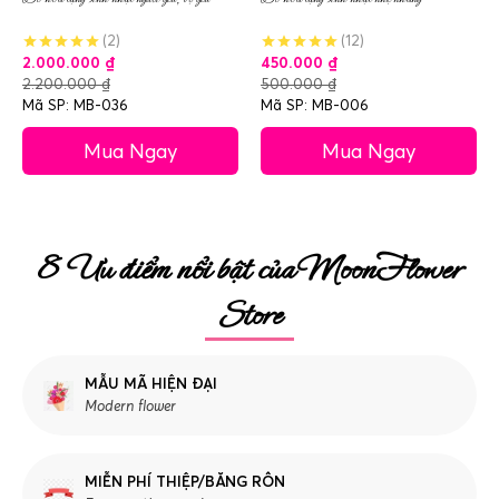
(2)
(12)
2.000.000
₫
450.000
₫
2.200.000
₫
500.000
₫
Mã SP: MB-036
Mã SP: MB-006
Mua Ngay
Mua Ngay
8 Ưu điểm nổi bật của MoonFlower
Store
MẪU MÃ HIỆN ĐẠI
Modern flower
MIỄN PHÍ THIỆP/BĂNG RÔN