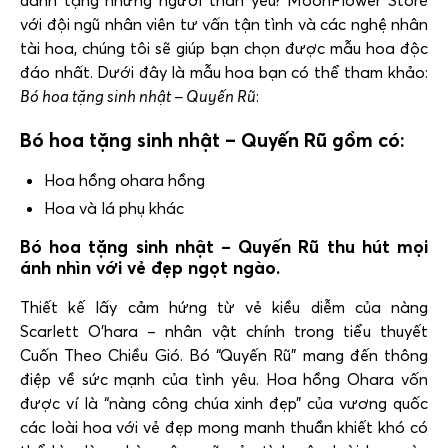
dành tặng những người thân yêu? MoonFlower Store
với đội ngũ nhân viên tư vấn tận tình và các nghệ nhân
tài hoa, chúng tôi sẽ giúp bạn chọn được mẫu hoa độc
đáo nhất. Dưới đây là mẫu hoa bạn có thể tham khảo:
Bó hoa tặng sinh nhật – Quyến Rũ
:
Bó hoa tặng sinh nhật – Quyến Rũ gồm có:
Hoa hồng ohara hồng
Hoa và lá phụ khác
Bó hoa tặng sinh nhật – Quyến Rũ thu hút mọi
ánh nhìn với vẻ đẹp ngọt ngào.
Thiết kế lấy cảm hứng từ vẻ kiều diễm của nàng
Scarlett O’hara – nhân vật chính trong tiểu thuyết
Cuốn Theo Chiều Gió. Bó “Quyến Rũ” mang đến thông
điệp về sức mạnh của tình yêu. Hoa hồng Ohara vốn
được ví là “nàng công chúa xinh đẹp” của vương quốc
các loài hoa với vẻ đẹp mong manh thuần khiết khó có