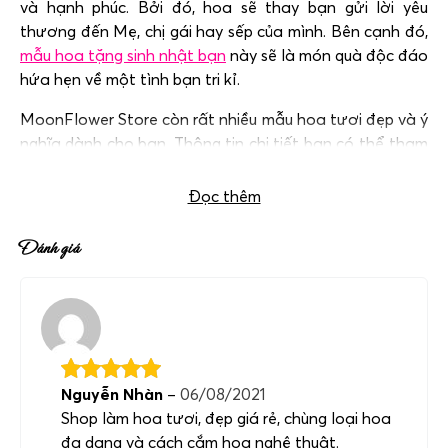
và hạnh phúc. Bởi đó, hoa sẽ thay bạn gửi lời yêu
thương đến Mẹ, chị gái hay sếp của mình. Bên cạnh đó,
mẫu hoa tặng sinh nhật bạn
này sẽ là món quà độc đáo
hứa hẹn về một tình bạn tri kỉ.
MoonFlower Store còn rất nhiều mẫu hoa tươi đẹp và ý
nghĩa dành cho bạn. Thông tin chi tiết bạn có thể tham
khảo tại:
Hoa sinh nhật Hà Nội
.
Đọc thêm
Đánh giá
Nguyễn Nhàn
–
06/08/2021
Shop làm hoa tươi, đẹp giá rẻ, chùng loại hoa
đa dạng và cách cắm hoa nghệ thuật.